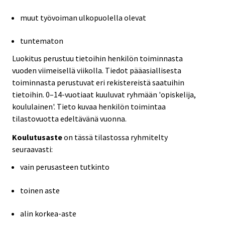
muut työvoiman ulkopuolella olevat
tuntematon
Luokitus perustuu tietoihin henkilön toiminnasta
vuoden viimeisellä viikolla. Tiedot pääasiallisesta
toiminnasta perustuvat eri rekistereistä saatuihin
tietoihin. 0–14-vuotiaat kuuluvat ryhmään 'opiskelija,
koululainen'. Tieto kuvaa henkilön toimintaa
tilastovuotta edeltävänä vuonna.
Koulutusaste
on tässä tilastossa ryhmitelty
seuraavasti:
vain perusasteen tutkinto
toinen aste
alin korkea-aste