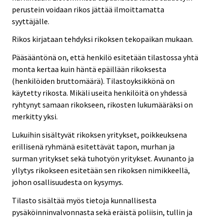
perustein voidaan rikos jättää ilmoittamatta
syyttäjälle.
Rikos kirjataan tehdyksi rikoksen tekopaikan mukaan.
Pääsääntönä on, että henkilö esitetään tilastossa yhtä
monta kertaa kuin häntä epäillään rikoksesta
(henkilöiden bruttomäärä). Tilastoyksikkönä on
käytetty rikosta. Mikäli useita henkilöitä on yhdessä
ryhtynyt samaan rikokseen, rikosten lukumääräksi on
merkitty yksi.
Lukuihin sisältyvät rikoksen yritykset, poikkeuksena
erillisenä ryhmänä esitettävät tapon, murhan ja
surman yritykset sekä tuhotyön yritykset. Avunanto ja
yllytys rikokseen esitetään sen rikoksen nimikkeellä,
johon osallisuudesta on kysymys.
Tilasto sisältää myös tietoja kunnallisesta
pysäköinninvalvonnasta sekä eräistä poliisin, tullin ja