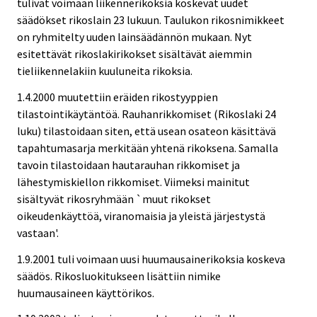
tulivat voimaan liikennerikoksia koskevat uudet
säädökset rikoslain 23 lukuun. Taulukon rikosnimikkeet
on ryhmitelty uuden lainsäädännön mukaan. Nyt
esitettävät rikoslakirikokset sisältävät aiemmin
tieliikennelakiin kuuluneita rikoksia.
1.4.2000 muutettiin eräiden rikostyyppien
tilastointikäytäntöä. Rauhanrikkomiset (Rikoslaki 24
luku) tilastoidaan siten, että usean osateon käsittävä
tapahtumasarja merkitään yhtenä rikoksena. Samalla
tavoin tilastoidaan hautarauhan rikkomiset ja
lähestymiskiellon rikkomiset. Viimeksi mainitut
sisältyvät rikosryhmään `muut rikokset
oikeudenkäyttöä, viranomaisia ja yleistä järjestystä
vastaan'.
1.9.2001 tuli voimaan uusi huumausainerikoksia koskeva
säädös. Rikosluokitukseen lisättiin nimike
huumausaineen käyttörikos.