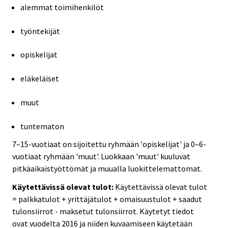
alemmat toimihenkilöt
työntekijät
opiskelijat
eläkeläiset
muut
tuntematon
7–15-vuotiaat on sijoitettu ryhmään 'opiskelijat' ja 0–6-
vuotiaat ryhmään 'muut'. Luokkaan 'muut' kuuluvat
pitkäaikaistyöttömät ja muualla luokittelemattomat.
Käytettävissä olevat tulot:
Käytettävissä olevat tulot
= palkkatulot + yrittäjätulot + omaisuustulot + saadut
tulonsiirrot - maksetut tulonsiirrot. Käytetyt tiedot
ovat vuodelta 2016 ja niiden kuvaamiseen käytetään