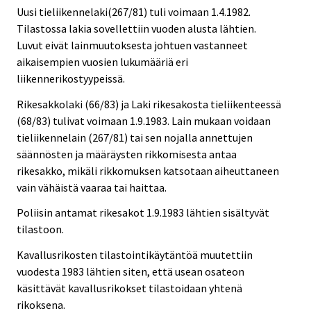
Uusi tieliikennelaki(267/81) tuli voimaan 1.4.1982.
Tilastossa lakia sovellettiin vuoden alusta lähtien.
Luvut eivät lainmuutoksesta johtuen vastanneet
aikaisempien vuosien lukumääriä eri
liikennerikostyypeissä.
Rikesakkolaki (66/83) ja Laki rikesakosta tieliikenteessä
(68/83) tulivat voimaan 1.9.1983. Lain mukaan voidaan
tieliikennelain (267/81) tai sen nojalla annettujen
säännösten ja määräysten rikkomisesta antaa
rikesakko, mikäli rikkomuksen katsotaan aiheuttaneen
vain vähäistä vaaraa tai haittaa.
Poliisin antamat rikesakot 1.9.1983 lähtien sisältyvät
tilastoon.
Kavallusrikosten tilastointikäytäntöä muutettiin
vuodesta 1983 lähtien siten, että usean osateon
käsittävät kavallusrikokset tilastoidaan yhtenä
rikoksena.