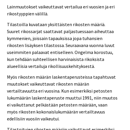
Lainmuutokset vaikeuttavat vertailua eri vuosien ja eri
rikostyyppien välillä.
Tilastoilla kuvataan yksittäisten rikosten määriä.
Suuret rikossarjat saattavat paljastuessaan aiheuttaa
kymmenien, joissain tapauksissa jopa tuhansien
rikosten lisäyksen tilastossa. Seuraavana vuonna luvut
useimmiten palaavat entiselleen. Ongelma korostuu,
kun tehdään suhteellisen harvinaisista rikoksista
alueellisia vertailuja rikollisuuskehityksestä.
Myös rikosten määrän laskentaperusteissa tapahtuvat
muutokset vaikeuttavat rikosten määrän
vertailtavuutta eri vuosina. Kun esimerkiksi petosten
lukumäärän laskentaperuste muuttui 1991, niin muutos
ei vaikuttanut pelkästään petosten määrään, vaan
myös rikosten kokonaislukumäärän vertailtavuus
edellisiin vuosiin vaikeutui.
Tilastoitujen rikosten määriin vaikuttavat esimerkiksi