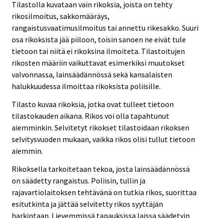
Tilastolla kuvataan vain rikoksia, joista on tehty
rikosilmoitus, sakkomääräys,
rangaistusvaatimusilmoitus tai annettu rikesakko. Suuri
osa rikoksista jää piiloon, toisin sanoen ne eivät tule
tietoon tai niitä ei rikoksina ilmoiteta. Tilastoitujen
rikosten määriin vaikuttavat esimerkiksi muutokset
valvonnassa, lainsäädännössä sekä kansalaisten
halukkuudessa ilmoittaa rikoksista poliisille.
Tilasto kuvaa rikoksia, jotka ovat tulleet tietoon
tilastokauden aikana. Rikos voi olla tapahtunut
aiemminkin. Selvitetyt rikokset tilastoidaan rikoksen
selvitysvuoden mukaan, vaikka rikos olisi tullut tietoon
aiemmin.
Rikoksella tarkoitetaan tekoa, josta lainsäädännössä
on säädetty rangaistus. Poliisin, tullin ja
rajavartiolaitoksen tehtävänä on tutkia rikos, suorittaa
esitutkinta ja jättää selvitetty rikos syyttäjän
harkintaan. Lievemmissä tapauksissa laissa säädetyin