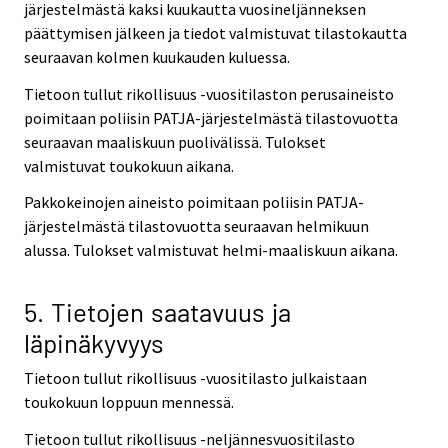
järjestelmästä kaksi kuukautta vuosineljänneksen
päättymisen jälkeen ja tiedot valmistuvat tilastokautta
seuraavan kolmen kuukauden kuluessa.
Tietoon tullut rikollisuus -vuositilaston perusaineisto
poimitaan poliisin PATJA-järjestelmästä tilastovuotta
seuraavan maaliskuun puolivälissä. Tulokset
valmistuvat toukokuun aikana.
Pakkokeinojen aineisto poimitaan poliisin PATJA-
järjestelmästä tilastovuotta seuraavan helmikuun
alussa. Tulokset valmistuvat helmi-maaliskuun aikana.
5. Tietojen saatavuus ja
läpinäkyvyys
Tietoon tullut rikollisuus -vuositilasto julkaistaan
toukokuun loppuun mennessä.
Tietoon tullut rikollisuus -neljännesvuositilasto