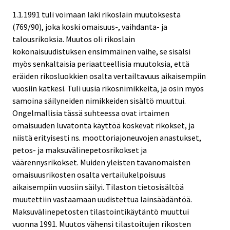
1.1.1991 tuli voimaan laki rikoslain muutoksesta
(769/90), joka koski omaisuus-, vaihdanta- ja
talousrikoksia. Muutos oli rikoslain
kokonaisuudistuksen ensimmäinen vaihe, se sisälsi
myös senkaltaisia periaatteellisia muutoksia, että
eräiden rikosluokkien osalta vertailtavuus aikaisempiin
vuosiin katkesi. Tuli uusia rikosnimikkeitä, ja osin myös
samoina säilyneiden nimikkeiden sisältö muuttui.
Ongelmallisia tässä suhteessa ovat irtaimen
omaisuuden luvatonta käyttöä koskevat rikokset, ja
niistä erityisesti ns. moottoriajoneuvojen anastukset,
petos- ja maksuvälinepetosrikokset ja
väärennysrikokset. Muiden yleisten tavanomaisten
omaisuusrikosten osalta vertailukelpoisuus
aikaisempiin vuosiin säilyi. Tilaston tietosisältöä
muutettiin vastaamaan uudistettua lainsäädäntöä.
Maksuvälinepetosten tilastointikäytäntö muuttui
vuonna 1991. Muutos vähensi tilastoitujen rikosten