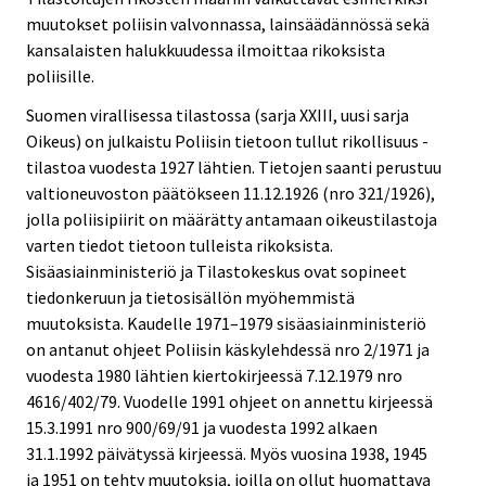
muutokset poliisin valvonnassa, lainsäädännössä sekä
kansalaisten halukkuudessa ilmoittaa rikoksista
poliisille.
Suomen virallisessa tilastossa (sarja XXIII, uusi sarja
Oikeus) on julkaistu Poliisin tietoon tullut rikollisuus -
tilastoa vuodesta 1927 lähtien. Tietojen saanti perustuu
valtioneuvoston päätökseen 11.12.1926 (nro 321/1926),
jolla poliisipiirit on määrätty antamaan oikeustilastoja
varten tiedot tietoon tulleista rikoksista.
Sisäasiainministeriö ja Tilastokeskus ovat sopineet
tiedonkeruun ja tietosisällön myöhemmistä
muutoksista. Kaudelle 1971–1979 sisäasiainministeriö
on antanut ohjeet Poliisin käskylehdessä nro 2/1971 ja
vuodesta 1980 lähtien kiertokirjeessä 7.12.1979 nro
4616/402/79. Vuodelle 1991 ohjeet on annettu kirjeessä
15.3.1991 nro 900/69/91 ja vuodesta 1992 alkaen
31.1.1992 päivätyssä kirjeessä. Myös vuosina 1938, 1945
ja 1951 on tehty muutoksia, joilla on ollut huomattava