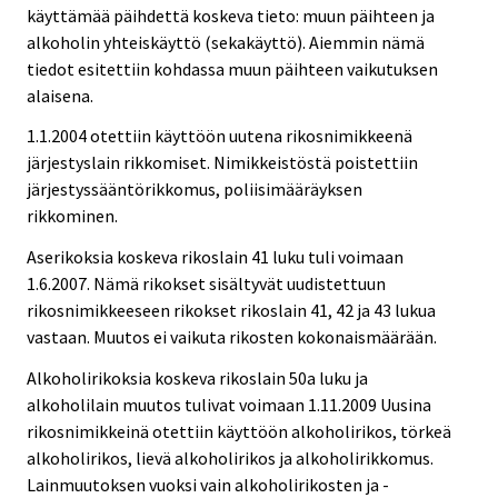
käyttämää päihdettä koskeva tieto: muun päihteen ja
alkoholin yhteiskäyttö (sekakäyttö). Aiemmin nämä
tiedot esitettiin kohdassa muun päihteen vaikutuksen
alaisena.
1.1.2004 otettiin käyttöön uutena rikosnimikkeenä
järjestyslain rikkomiset. Nimikkeistöstä poistettiin
järjestyssääntörikkomus, poliisimääräyksen
rikkominen.
Aserikoksia koskeva rikoslain 41 luku tuli voimaan
1.6.2007. Nämä rikokset sisältyvät uudistettuun
rikosnimikkeeseen rikokset rikoslain 41, 42 ja 43 lukua
vastaan. Muutos ei vaikuta rikosten kokonaismäärään.
Alkoholirikoksia koskeva rikoslain 50a luku ja
alkoholilain muutos tulivat voimaan 1.11.2009 Uusina
rikosnimikkeinä otettiin käyttöön alkoholirikos, törkeä
alkoholirikos, lievä alkoholirikos ja alkoholirikkomus.
Lainmuutoksen vuoksi vain alkoholirikosten ja -