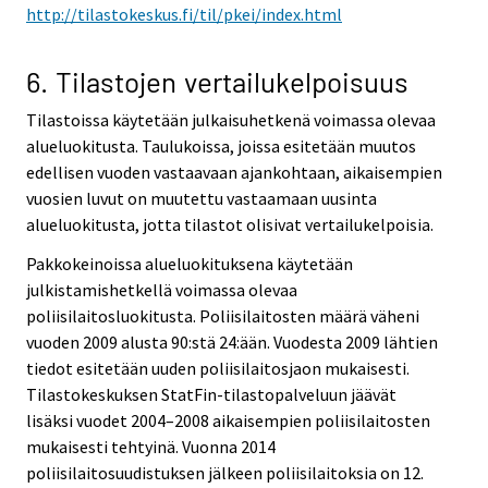
http://tilastokeskus.fi/til/pkei/index.html
6. Tilastojen vertailukelpoisuus
Tilastoissa käytetään julkaisuhetkenä voimassa olevaa
alueluokitusta. Taulukoissa, joissa esitetään muutos
edellisen vuoden vastaavaan ajankohtaan, aikaisempien
vuosien luvut on muutettu vastaamaan uusinta
alueluokitusta, jotta tilastot olisivat vertailukelpoisia.
Pakkokeinoissa alueluokituksena käytetään
julkistamishetkellä voimassa olevaa
poliisilaitosluokitusta. Poliisilaitosten määrä väheni
vuoden 2009 alusta 90:stä 24:ään. Vuodesta 2009 lähtien
tiedot esitetään uuden poliisilaitosjaon mukaisesti.
Tilastokeskuksen StatFin-tilastopalveluun jäävät
lisäksi vuodet 2004–2008 aikaisempien poliisilaitosten
mukaisesti tehtyinä. Vuonna 2014
poliisilaitosuudistuksen jälkeen poliisilaitoksia on 12.