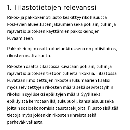
v
1. Tilastotietojen relevanssi
i
Rikos- ja pakkokeinotilasto keskittyy rikollisuutta
c
koskevien alueellisten jakaumien sekä poliisin, tullin ja
e
rajavartiolaitoksen käyttämien pakkokeinojen
.
kuvaamiseen.
Pakkokeinojen osalta alueluokituksena on poliisilaitos,
rikosten osalta kunta.
Rikosten osalta tilastossa kuvataan poliisin, tullin ja
rajavartiolaitoksen tietoon tulleita rikoksia. Tilastossa
kuvataan ilmoitettujen rikosten lukumäärien lisäksi
myös selvitettyjen rikosten määrä sekä selvitettyihin
rikoksiin syylliseksi epäiltyjen määrä. Syylliseksi
epäillyistä kerrotaan ikä, sukupuoli, kansalaisuus sekä
joitain sosioekonomisia taustatekijöitä. Tilasto sisältää
tietoja myös joidenkin rikosten uhreista sekä
perheväkivallasta.