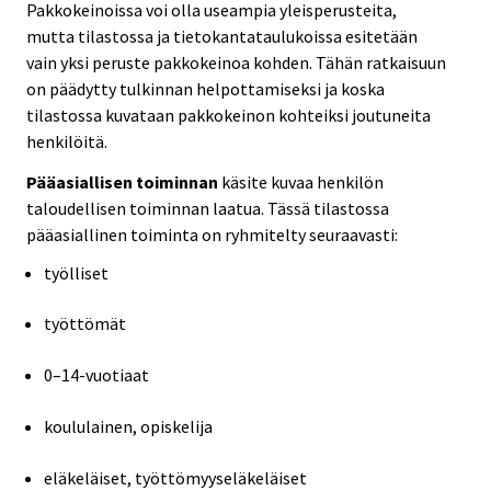
Pakkokeinoissa voi olla useampia yleisperusteita,
mutta tilastossa ja tietokantataulukoissa esitetään
vain yksi peruste pakkokeinoa kohden. Tähän ratkaisuun
on päädytty tulkinnan helpottamiseksi ja koska
tilastossa kuvataan pakkokeinon kohteiksi joutuneita
henkilöitä.
Pääasiallisen toiminnan
käsite kuvaa henkilön
taloudellisen toiminnan laatua. Tässä tilastossa
pääasiallinen toiminta on ryhmitelty seuraavasti:
työlliset
työttömät
0–14-vuotiaat
koululainen, opiskelija
eläkeläiset, työttömyyseläkeläiset