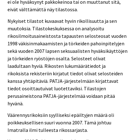
ei ole hyväksynyt pakkokeinoa tai on muuttanut sitä,
eivät välttämättä näy tilastossa.
Nykyiset tilastot kuvaavat hyvin rikollisuutta ja sen
muutoksia. Tilastokeskuksessa on analysoitu
rikosilmoitusaineistosta tapausten selosteosat vuoden
1998 väkisinmakaamisten ja törkeiden pahoinpitelyjen
sekä vuoden 2007 lapsen seksuaalisten hyväksikäyttöjen
ja törkeiden ryöstöjen osalta. Selosteet olivat
laadultaan hyviä. Rikosten lukumäärätiedot ja
rikoksista rekisteriin kirjatut tiedot olivat selosteiden
kanssa yhtäpitäviä. PATJA-järjestelmään kirjattavat
tiedot osoittautuivat luotettaviksi. Tilastojen
perusaineistona PATJA-järjestelmää voidaan pitää
hyvänä.
Väärennysrikoksiin syylliseksi epäiltyjen määrä oli
poikkeuksellisen suuri vuonna 2007. Tämä johtuu
Imatralla ilmi tulleesta rikossarjasta.