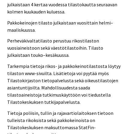
julkaistaan 4 kertaa vuodessa tilastokautta seuraavan
kolmen kuukauden kuluessa.
Pakkokeinojen tilasto julkaistaan vuosittain helmi–
maaliskuussa.
Perheväkivaltatilasto perustuu rikostilaston
vuosiaineistoon sekä väestötilastoihin. Tilasto
julkaistaan touko–kesäkuussa.
Tarkempia tietoja rikos- ja pakkokeinotilastosta löytyy
tilaston www-sivuilta. Lisätietoja voi pyytää myös
Tilastokirjaston tietopalvelusta sekä oikeustilastojen
asiantuntijoilta. Mahdollisuudesta saada
tilastoaineistoja tutkimuskäyttöön voi tiedustella
Tilastokeskuksen tutkijapalvelusta.
Tietoja poliisin, tullin ja rajavartiolaitoksen tietoon
tulleista rikoksista sekä pakkokeinoista on
Tilastokeskuksen maksuttomassa StatFin-