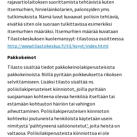
rajavartiolaitoksen suorittamista tehtävistä kuten
itsemurhien, hirvieläinkolarien, palonsyiden yms.
tutkimuksista. Nämä luvut kuvaavat poliisin tehtäviä,
eivätkä siten ole suoraan tulkittavissa esimerkiksi
itsemurhien määräksi. Itsemurhien määrää kuvataan
Tilastokeskuksen kuolemansyyt-tilastossa osoitteessa
http://www.tilastokeskus.fi/til/ksyyt/index.html
Pakkokeinot
Tilasto sisältää tiedot pakkokeinolakiperusteisista
pakkokeinoista. Niillä pyritään poikkeuksetta rikoksen
selvittämiseen. Lisäksi tilasto sisältää ns.
poliisilakiperusteiset kiinniotot, joilla pyritään
suojaamaan kohteena olevaa henkilöä itseltään tai
estämään kohtuuton häiriön tai vahingon
aiheuttaminen. Poliisilakiperusteisen kiinnioton
kohteeksi joutuneista henkilöistä käytetään usein
nimitystä 'päihtyneenä säilöönotetut', joita heistä on
valtaosa. Poliisilakiperusteista kiinniottoa ei ole