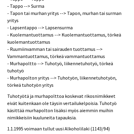
- Tappo --> Surma
- Tapon tai murhan yritys --> Tapon, murhan tai surman
yritys
- Lapsentappo --> Lapsensurma
- Kuolemantuottamus --> Kuolemantuottamus, törkeä
kuolemantuottamus
- Ruumiinvamman tai sairauden tuottamus -->
Vammantuottamus, törkeä vammantuottamus
- Murhapoltto --> Tuhotyö, liikennetuhotyö, törkeä
tuhotyö
- Murhapolton yritys --> Tuhotyön, liikennetuhotyön,
törkeä tuhotyön yritys
Tuhotyötä ja murhapolttoa koskevat rikosnimikkeet
eivät kuitenkaan ole täysin vertailukelpoisia. Tuhotyö
käsittää murhapolton lisäksi myös aiemmin muihin
nimikkeisiin kuuluneita tapauksia.
1.1.1995 voimaan tullut uusi Alkoholilaki (1143/94)