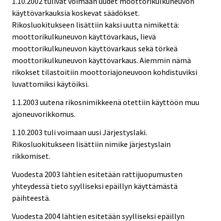
1.10.2002 tulivat voimaan uudet moottorikulkuneuvon
käyttövarkauksia koskevat säädökset.
Rikosluokitukseen lisättiin kaksi uutta nimikettä:
moottorikulkuneuvon käyttövarkaus, lievä
moottorikulkuneuvon käyttövarkaus sekä törkeä
moottorikulkuneuvon käyttövarkaus. Aiemmin nämä
rikokset tilastoitiin moottoriajoneuvoon kohdistuviksi
luvattomiksi käytöiksi.
1.1.2003 uutena rikosnimikkeenä otettiin käyttöön muu
ajoneuvorikkomus.
1.10.2003 tuli voimaan uusi Järjestyslaki.
Rikosluokitukseen lisättiin nimike järjestyslain
rikkomiset.
Vuodesta 2003 lähtien esitetään rattijuopumusten
yhteydessä tieto syylliseksi epäillyn käyttämästä
päihteestä.
Vuodesta 2004 lähtien esitetään syylliseksi epäillyn