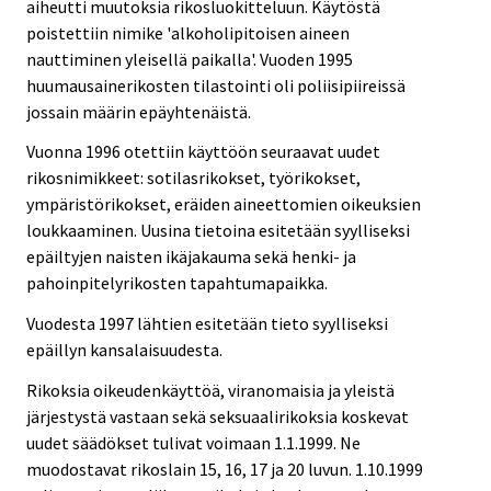
aiheutti muutoksia rikosluokitteluun. Käytöstä
poistettiin nimike 'alkoholipitoisen aineen
nauttiminen yleisellä paikalla'. Vuoden 1995
huumausainerikosten tilastointi oli poliisipiireissä
jossain määrin epäyhtenäistä.
Vuonna 1996 otettiin käyttöön seuraavat uudet
rikosnimikkeet: sotilasrikokset, työrikokset,
ympäristörikokset, eräiden aineettomien oikeuksien
loukkaaminen. Uusina tietoina esitetään syylliseksi
epäiltyjen naisten ikäjakauma sekä henki- ja
pahoinpitelyrikosten tapahtumapaikka.
Vuodesta 1997 lähtien esitetään tieto syylliseksi
epäillyn kansalaisuudesta.
Rikoksia oikeudenkäyttöä, viranomaisia ja yleistä
järjestystä vastaan sekä seksuaalirikoksia koskevat
uudet säädökset tulivat voimaan 1.1.1999. Ne
muodostavat rikoslain 15, 16, 17 ja 20 luvun. 1.10.1999