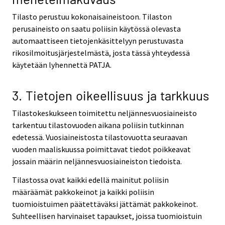
Tilasto perustuu kokonaisaineistoon. Tilaston
perusaineisto on saatu poliisin käytössä olevasta
automaattiseen tietojenkäsittelyyn perustuvasta
rikosilmoitusjärjestelmästä, josta tässä yhteydessä
käytetään lyhennettä PATJA.
3. Tietojen oikeellisuus ja tarkkuus
Tilastokeskukseen toimitettu neljännesvuosiaineisto
tarkentuu tilastovuoden aikana poliisin tutkinnan
edetessä. Vuosiaineistosta tilastovuotta seuraavan
vuoden maaliskuussa poimittavat tiedot poikkeavat
jossain määrin neljännesvuosiaineiston tiedoista.
Tilastossa ovat kaikki edellä mainitut poliisin
määräämät pakkokeinot ja kaikki poliisin
tuomioistuimen päätettäväksi jättämät pakkokeinot.
Suhteellisen harvinaiset tapaukset, joissa tuomioistuin