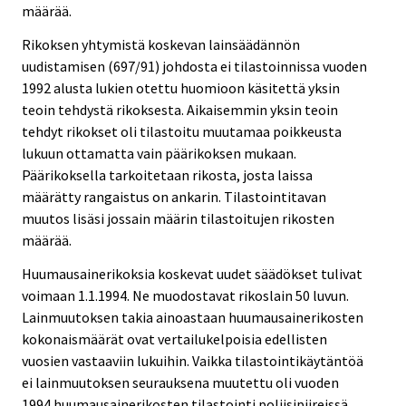
määrää.
Rikoksen yhtymistä koskevan lainsäädännön
uudistamisen (697/91) johdosta ei tilastoinnissa vuoden
1992 alusta lukien otettu huomioon käsitettä yksin
teoin tehdystä rikoksesta. Aikaisemmin yksin teoin
tehdyt rikokset oli tilastoitu muutamaa poikkeusta
lukuun ottamatta vain päärikoksen mukaan.
Päärikoksella tarkoitetaan rikosta, josta laissa
määrätty rangaistus on ankarin. Tilastointitavan
muutos lisäsi jossain määrin tilastoitujen rikosten
määrää.
Huumausainerikoksia koskevat uudet säädökset tulivat
voimaan 1.1.1994. Ne muodostavat rikoslain 50 luvun.
Lainmuutoksen takia ainoastaan huumausainerikosten
kokonaismäärät ovat vertailukelpoisia edellisten
vuosien vastaaviin lukuihin. Vaikka tilastointikäytäntöä
ei lainmuutoksen seurauksena muutettu oli vuoden
1994 huumausainerikosten tilastointi poliisipiireissä