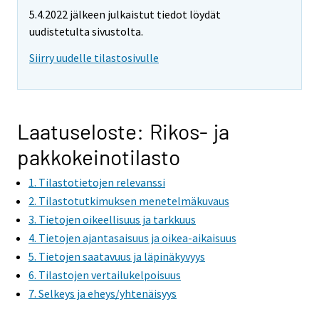
e
5.4.2022 jälkeen julkaistut tiedot löydät
m
uudistetulta sivustolta.
o
v
Siirry uudelle tilastosivulle
i
n
g
t
Laatuseloste: Rikos- ja
o
pakkokeinotilasto
a
n
1. Tilastotietojen relevanssi
o
2. Tilastotutkimuksen menetelmäkuvaus
t
3. Tietojen oikeellisuus ja tarkkuus
h
4. Tietojen ajantasaisuus ja oikea-aikaisuus
e
5. Tietojen saatavuus ja läpinäkyvyys
r
6. Tilastojen vertailukelpoisuus
s
7. Selkeys ja eheys/yhtenäisyys
e
r