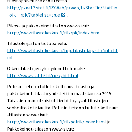
tilastopalvelussa osoitteessa
http://pxnet2.stat.fi/PXWeb/pxweb/fi/StatFin/StatFin_
_oik__rpk/?tablelist=true
.
Rikos– ja pakkokeinotilaston www-sivut:
http://www.tilastokeskus.fi/til/rpk/index.html
Tilastokirjaston tietopalvelu:
http://www.tilastokeskus.fi/tup/tilastokirjasto/info.ht
ml
Oikeustilastojen yhteydenottolomake:
http://www.stat.fi/til/rpk/yht.html
Poliisin tietoon tullut rikollisuus -tilasto ja
pakkokeinot-tilasto yhdistettiin maaliskuussa 2015.
Tätä aiemmin julkaistut tiedot löytyvät tilastojen
vanhoilta kotisivuilta. Poliisin tietoon tullut rikollisuus
-tilaston www-sivut:
http://www.tilastokeskus.fi/til/polrik/index.html
ja
Pakkokeinot-tilaston www-sivut: