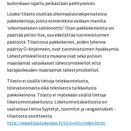
kuitenkaan rajattu pelkästään päihtyneisiin.
Lisäksi tilasto sisältää ulkomaalaislakiperusteisia
pakkokeinoja, joista esimerkkinä voidaan mainita
'ulkomaalaisen säilöönotto'. Osan pakkokeinoista voi
päättää poliisi itse, osa edellyttää tuomioistuimen
päätöstä. Tilastossa pakkokeinot, joiden lyhenne
päättyy O-kirjaimeen, ovat tuomioistuimen hyväksymiä.
Lähestymiskielloista mukana ovat sekä poliisin
määräämät väliaikaiset lähestymiskiellot että
käräjäoikeuden määräämät lähestymiskiellot.
Tilasto ei sisällä tietoja telekuuntelusta,
televalvonnasta eikä teknisestä tarkkailusta
pakkokeinona. Tilasto ei myöskään sisällä tietoja
liiketoimintakielloista. Liiketoimintakielloista on
saatavissa tietoa Syytetyt, tuomitut ja rangaistukset -
tilastosta osoitteesta
http://www.tilastokeskus.fi/til/syyttr/index.html
.