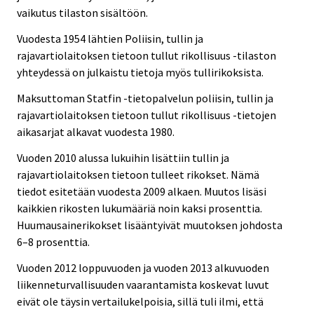
vaikutus tilaston sisältöön.
Vuodesta 1954 lähtien Poliisin, tullin ja
rajavartiolaitoksen tietoon tullut rikollisuus -tilaston
yhteydessä on julkaistu tietoja myös tullirikoksista.
Maksuttoman Statfin -tietopalvelun poliisin, tullin ja
rajavartiolaitoksen tietoon tullut rikollisuus -tietojen
aikasarjat alkavat vuodesta 1980.
Vuoden 2010 alussa lukuihin lisättiin tullin ja
rajavartiolaitoksen tietoon tulleet rikokset. Nämä
tiedot esitetään vuodesta 2009 alkaen. Muutos lisäsi
kaikkien rikosten lukumääriä noin kaksi prosenttia.
Huumausainerikokset lisääntyivät muutoksen johdosta
6–8 prosenttia.
Vuoden 2012 loppuvuoden ja vuoden 2013 alkuvuoden
liikenneturvallisuuden vaarantamista koskevat luvut
eivät ole täysin vertailukelpoisia, sillä tuli ilmi, että