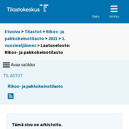
Valikko
Haku
Etusivu
>
Tilastot
>
Rikos- ja
pakkokeinotilasto
>
2021
>
1.
vuosineljännes
> Laatuseloste:
Rikos- ja pakkokeinotilasto
Avaa valikko
TILASTOT
Rikos- ja pakkokeinotilasto
Y
o
u
a
r
Tämä sivu on arkistoitu.