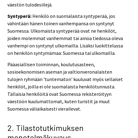
väestön tulodesiilejä.
Syntyperä:
Henkilö on suomalaista syntyperää, jos
vähintään hänen toinen vanhempansa on syntynyt
Suomessa. Ulkomaista syntyperää ovat ne henkilöt,
joiden molemmat vanhemmat tai ainoa tiedossa oleva
vanhempi on syntynyt ulkomailla. Lisäksi luokittelussa
on henkilön syntymämaa: Suomessa tai ulkomailla.
Pääasiallisen toiminnan, koulutusasteen,
sosioekonomisen aseman ja valtionveronalaisten
tulojen ryhmään 'tuntematon' kuuluvat myös sellaiset
henkilöt, joilla ei ole suomalaista henkilötunnusta.
Tällaisia henkilöitä ovat Suomessa rekisteröityyn
väestöön kuulumattomat, kuten turistit ja muut
Suomessa väliaikaisesti vierailevat.
2. Tilastotutkimuksen
menetelmäkuvaus