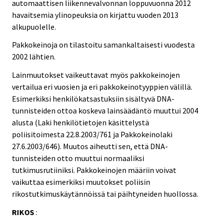
automaattisen liikennevalvonnan loppuvuonna 2012
havaitsemia ylinopeuksia on kirjattu vuoden 2013
alkupuolelle.
Pakkokeinoja on tilastoitu samankaltaisesti vuodesta
2002 lähtien.
Lainmuutokset vaikeuttavat myös pakkokeinojen
vertailua eri vuosien ja eri pakkokeinotyyppien välillä.
Esimerkiksi henkilökatsastuksiin sisältyvä DNA-
tunnisteiden ottoa koskeva lainsäädäntö muuttui 2004
alusta (Laki henkilötietojen käsittelystä
poliisitoimesta 22.8.2003/761 ja Pakkokeinolaki
27.6.2003/646). Muutos aiheutti sen, että DNA-
tunnisteiden otto muuttui normaaliksi
tutkimusrutiiniksi. Pakkokeinojen määriin voivat
vaikuttaa esimerkiksi muutokset poliisin
rikostutkimuskäytännöissä tai päihtyneiden huollossa.
RIKOS
: