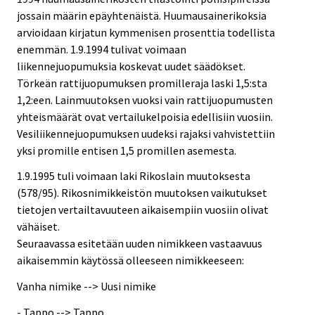
jossain määrin epäyhtenäistä. Huumausainerikoksia
arvioidaan kirjatun kymmenisen prosenttia todellista
enemmän. 1.9.1994 tulivat voimaan
liikennejuopumuksia koskevat uudet säädökset.
Törkeän rattijuopumuksen promilleraja laski 1,5:sta
1,2:een. Lainmuutoksen vuoksi vain rattijuopumusten
yhteismäärät ovat vertailukelpoisia edellisiin vuosiin.
Vesiliikennejuopumuksen uudeksi rajaksi vahvistettiin
yksi promille entisen 1,5 promillen asemesta.
1.9.1995 tuli voimaan laki Rikoslain muutoksesta
(578/95). Rikosnimikkeistön muutoksen vaikutukset
tietojen vertailtavuuteen aikaisempiin vuosiin olivat
vähäiset.
Seuraavassa esitetään uuden nimikkeen vastaavuus
aikaisemmin käytössä olleeseen nimikkeeseen:
Vanha nimike --> Uusi nimike
- Tappo --> Tappo