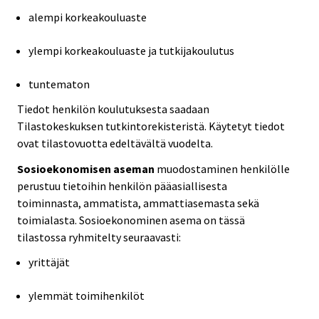
alempi korkeakouluaste
ylempi korkeakouluaste ja tutkijakoulutus
tuntematon
Tiedot henkilön koulutuksesta saadaan
Tilastokeskuksen tutkintorekisteristä. Käytetyt tiedot
ovat tilastovuotta edeltävältä vuodelta.
Sosioekonomisen aseman
muodostaminen henkilölle
perustuu tietoihin henkilön pääasiallisesta
toiminnasta, ammatista, ammattiasemasta sekä
toimialasta. Sosioekonominen asema on tässä
tilastossa ryhmitelty seuraavasti:
yrittäjät
ylemmät toimihenkilöt