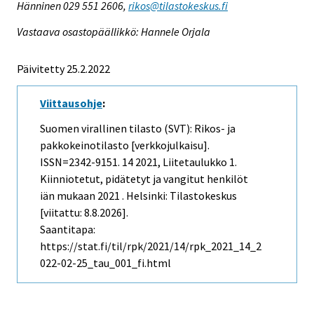
Hänninen 029 551 2606,
rikos@tilastokeskus.fi
Vastaava osastopäällikkö: Hannele Orjala
Päivitetty 25.2.2022
Viittausohje
:
Suomen virallinen tilasto (SVT): Rikos- ja
pakkokeinotilasto [verkkojulkaisu].
ISSN=2342-9151.
14
2021, Liitetaulukko 1.
Kiinniotetut, pidätetyt ja vangitut henkilöt
iän mukaan 2021 . Helsinki: Tilastokeskus
[viitattu: 8.8.2026].
Saantitapa:
https://stat.fi/til/rpk/2021/14/rpk_2021_14_2
022-02-25_tau_001_fi.html