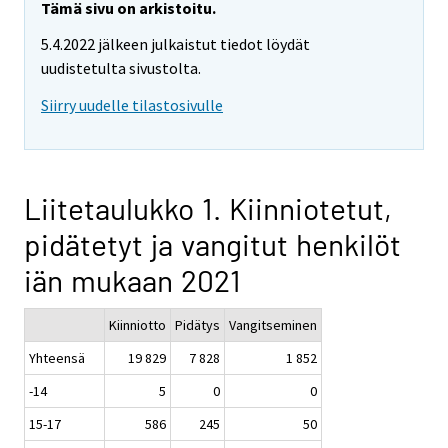
Tämä sivu on arkistoitu.
5.4.2022 jälkeen julkaistut tiedot löydät
uudistetulta sivustolta.
Siirry uudelle tilastosivulle
Liitetaulukko 1. Kiinniotetut,
pidätetyt ja vangitut henkilöt
iän mukaan 2021
Kiinniotto
Pidätys
Vangitseminen
Yhteensä
19 829
7 828
1 852
-14
5
0
0
15-17
586
245
50