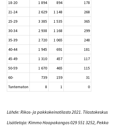
18-20
1 894
894
178
21-24
2 629
1 148
268
25-29
3 385
1 535
365
30-34
2 938
1 168
299
35-39
2 720
1 065
248
40-44
1 945
691
181
45-49
1 310
457
117
50-59
1 670
465
115
60-
739
159
31
Tuntematon
8
1
0
Lähde: Rikos- ja pakkokeinotilasto 2021. Tilastokeskus
Lisätietoja: Kimmo Haapakangas 029 551 3252, Pekka