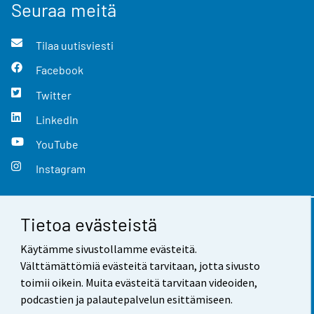
Seuraa meitä
Tilaa uutisviesti
Facebook
Twitter
LinkedIn
YouTube
Instagram
Tietoa evästeistä
Yhteystiedot
Käytämme sivustollamme evästeitä.
Palaute
Välttämättömiä evästeitä tarvitaan, jotta sivusto
toimii oikein. Muita evästeitä tarvitaan videoiden,
Käyttöehdot
podcastien ja palautepalvelun esittämiseen.
Tietosuoja