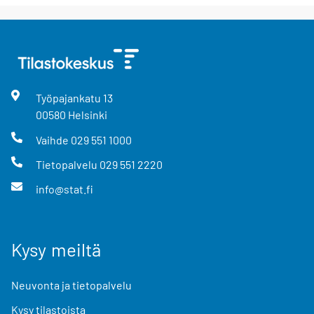
Työpajankatu
13
00580
Helsinki
Vaihde
029 551 1000
Tietopalvelu
029 551 2220
info@stat.fi
Kysy meiltä
Neuvonta ja tietopalvelu
Kysy tilastoista