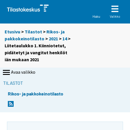
Valikko
Haku
Etusivu
>
Tilastot
>
Rikos- ja
pakkokeinotilasto
>
2021
>
14
>
Liitetaulukko 1. Kiinniotetut,
pidätetyt ja vangitut henkilöt
iän mukaan 2021
Avaa valikko
TILASTOT
Rikos- ja pakkokeinotilasto