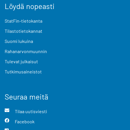
Löydä nopeasti
StatFin-tietokanta
Tilastotietokannat
Suomi lukuina
Rahanarvonmuunnin
Tulevat julkaisut
Tutkimusaineistot
Seuraa meitä
Tilaa uutisviesti
Facebook