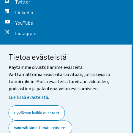
Twitter
LinkedIn
YouTube
Instagram
Tietoa evästeistä
Yhteystiedot
Käytämme sivustollamme evästeitä.
Palaute
Välttämättömiä evästeitä tarvitaan, jotta sivusto
toimii oikein. Muita evästeitä tarvitaan videoiden,
Käyttöehdot
podcastien ja palautepalvelun esittämiseen.
Tietosuoja
Lue lisää evästeistä.
Saavutettavuus
Hyväksyn kaikki evästeet
Tietoa sivustosta
Vain välttämättömät evästeet
Evästeasetukset