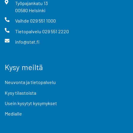
Työpajankatu
13
00580
Helsinki
Vaihde
029 551 1000
Tietopalvelu
029 551 2220
info@stat.fi
Kysy meiltä
Neuvonta ja tietopalvelu
Kysy tilastoista
Usein kysytyt kysymykset
Medialle