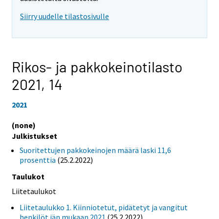
Siirry uudelle tilastosivulle
Rikos- ja pakkokeinotilasto
2021,
14
2021
(none)
Julkistukset
Suoritettujen pakkokeinojen määrä laski 11,6
prosenttia
(25.2.2022)
Taulukot
Liitetaulukot
Liitetaulukko 1. Kiinniotetut, pidätetyt ja vangitut
henkilöt iän mukaan 2021
(25.2.2022)