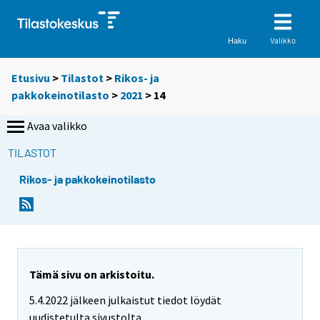
Valikko
Haku
Etusivu
>
Tilastot
>
Rikos- ja
pakkokeinotilasto
>
2021
>
14
Avaa valikko
TILASTOT
Rikos- ja pakkokeinotilasto
Tämä sivu on arkistoitu.
5.4.2022 jälkeen julkaistut tiedot löydät
uudistetulta sivustolta.