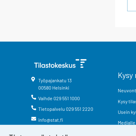
Kysy 
Työpajankatu
13
00580
Helsinki
Neuvonta
Vaihde
029 551 1000
Kysy tila
Tietopalvelu
029 551 2220
Usein ky
info@stat.fi
Medialle