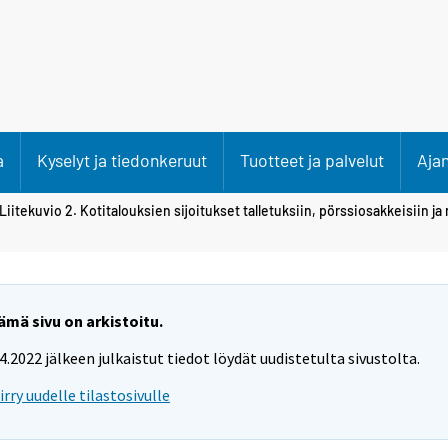
a
Kyselyt ja tiedonkeruut
Tuotteet ja palvelut
Aja
Liitekuvio 2. Kotitalouksien sijoitukset talletuksiin, pörssiosakkeisiin ja
ämä sivu on arkistoitu.
.4.2022 jälkeen julkaistut tiedot löydät uudistetulta sivustolta.
iirry uudelle tilastosivulle