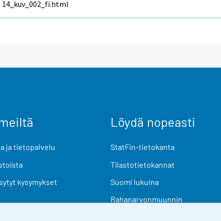
14_kuv_002_fi.html
meiltä
Löydä nopeasti
 ja tietopalvelu
StatFin-tietokanta
stoista
Tilastotietokannat
sytyt kysymykset
Suomi lukuina
Rahanarvonmuunnin
Tulevat julkaisut