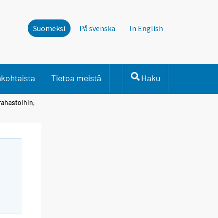
Suomeksi
På svenska
In English
nkohtaista
Tietoa meistä
Haku
 rahastoihin,