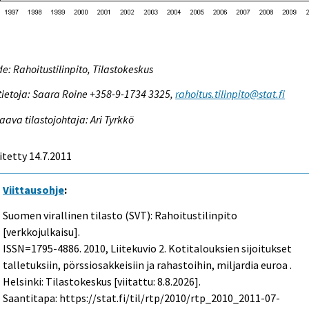
e: Rahoitustilinpito, Tilastokeskus
tietoja: Saara Roine +358-9-1734 3325,
rahoitus.tilinpito@stat.fi
aava tilastojohtaja: Ari Tyrkkö
itetty 14.7.2011
Viittausohje
:
Suomen virallinen tilasto (SVT): Rahoitustilinpito
[verkkojulkaisu].
ISSN=1795-4886. 2010, Liitekuvio 2. Kotitalouksien sijoitukset
talletuksiin, pörssiosakkeisiin ja rahastoihin, miljardia euroa .
Helsinki: Tilastokeskus [viitattu: 8.8.2026].
Saantitapa: https://stat.fi/til/rtp/2010/rtp_2010_2011-07-