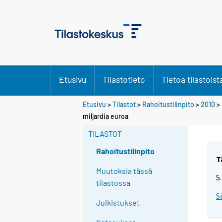
Etusivu
Tilastotieto
Tietoa tilastoist
Etusivu
>
Tilastot
>
Rahoitustilinpito
>
2010
> 
miljardia euroa
TILASTOT
Rahoitustilinpito
T
Muutoksia tässä
5
tilastossa
S
Julkistukset