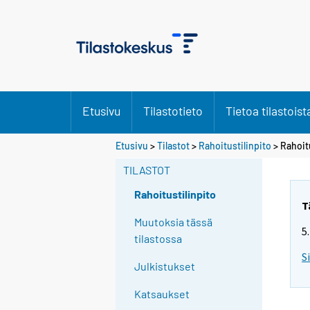
Etusivu
Tilastotieto
Tietoa tilastoist
Etusivu
>
Tilastot
>
Rahoitustilinpito
> Rahoit
TILASTOT
Rahoitustilinpito
T
Muutoksia tässä
5
tilastossa
S
Julkistukset
Katsaukset