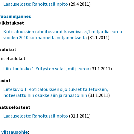
Laatuseloste: Rahoitustilinpito
(29.4.2011)
 vuosineljännes
ulkistukset
Kotitalouksien rahoitusvarat kasvoivat 5,1 miljardia euroa
vuoden 2010 kolmannella neljänneksellä
(31.1.2011)
aulukot
Liitetaulukot
Liitetaulukko 1. Yritysten velat, milj. euroa
(31.1.2011)
uviot
Liitekuvio 1. Kotitalouksien sijoitukset talletuksiin,
noteerattuihin osakkeisiin ja rahastoihin
(31.1.2011)
aatuselosteet
Laatuseloste: Rahoitustilinpito
(31.1.2011)
Viittausohje
: