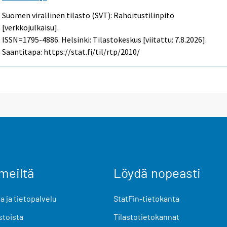
Suomen virallinen tilasto (SVT): Rahoitustilinpito
[verkkojulkaisu].
ISSN=1795-4886. Helsinki: Tilastokeskus [viitattu: 7.8.2026].
Saantitapa: https://stat.fi/til/rtp/2010/
meiltä
Löydä nopeasti
 ja tietopalvelu
StatFin-tietokanta
stoista
Tilastotietokannat