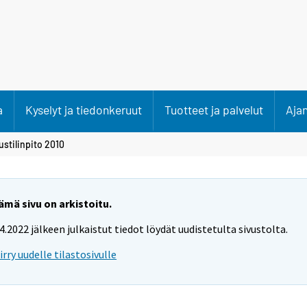
a
Kyselyt ja tiedonkeruut
Tuotteet ja palvelut
Aja
ustilinpito 2010
ämä sivu on arkistoitu.
.4.2022 jälkeen julkaistut tiedot löydät uudistetulta sivustolta.
iirry uudelle tilastosivulle