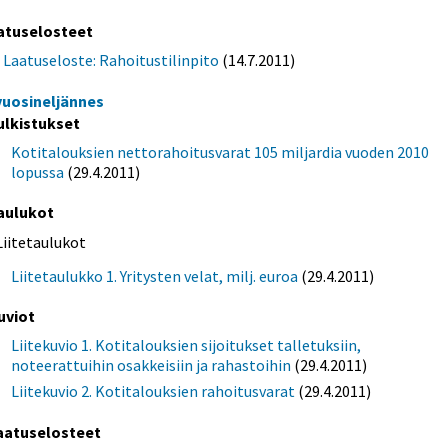
atuselosteet
Laatuseloste: Rahoitustilinpito
(14.7.2011)
 vuosineljännes
ulkistukset
Kotitalouksien nettorahoitusvarat 105 miljardia vuoden 2010
lopussa
(29.4.2011)
aulukot
Liitetaulukot
Liitetaulukko 1. Yritysten velat, milj. euroa
(29.4.2011)
uviot
Liitekuvio 1. Kotitalouksien sijoitukset talletuksiin,
noteerattuihin osakkeisiin ja rahastoihin
(29.4.2011)
Liitekuvio 2. Kotitalouksien rahoitusvarat
(29.4.2011)
aatuselosteet