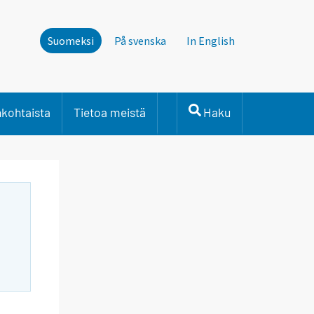
Suomeksi
På svenska
In English
nkohtaista
Tietoa meistä
Haku