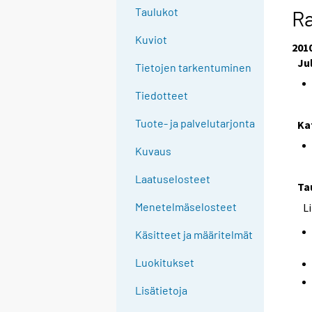
Taulukot
Ra
Kuviot
201
Ju
Tietojen tarkentuminen
Tiedotteet
Tuote- ja palvelutarjonta
Ka
Kuvaus
Laatuselosteet
Ta
Menetelmäselosteet
L
Käsitteet ja määritelmät
Luokitukset
Lisätietoja