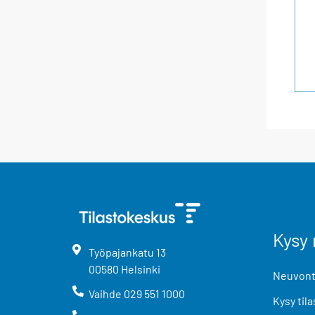
Kysy 
Työpajankatu
13
00580
Helsinki
Neuvonta
Vaihde
029 551 1000
Kysy tila