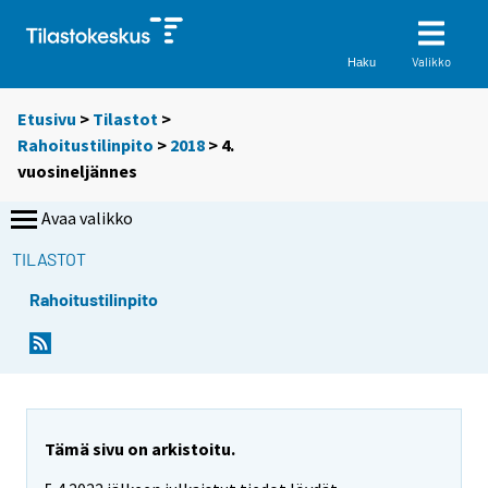
Valikko
Haku
Etusivu
>
Tilastot
>
Rahoitustilinpito
>
2018
>
4.
vuosineljännes
Avaa valikko
TILASTOT
Rahoitustilinpito
Tämä sivu on arkistoitu.