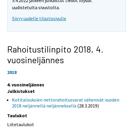
5.4.2022 jälkeen julkaistut tiedot löydät
uudistetulta sivustolta.
Siirry uudelle tilastosivulle
Rahoitustilinpito 2018,
4.
vuosineljännes
2018
4. vuosineljännes
Julkistukset
Kotitalouksien nettorahoitusvarat vähenivät vuoden
2018 neljännellä neljänneksellä
(28.3.2019)
Taulukot
Liitetaulukot