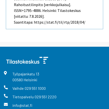
Rahoitustilinpito [verkkojulkaisu].
ISSN=1795-4886. Helsinki: Tilastokeskus
[viitattu: 7.8.2026].
Saantitapa: https://stat.fi/til/rtp/2018/04/
Työpajankatu
13
00580
Helsinki
Vaihde
029 551 1000
Tietopalvelu
029 551 2220
info@stat.fi