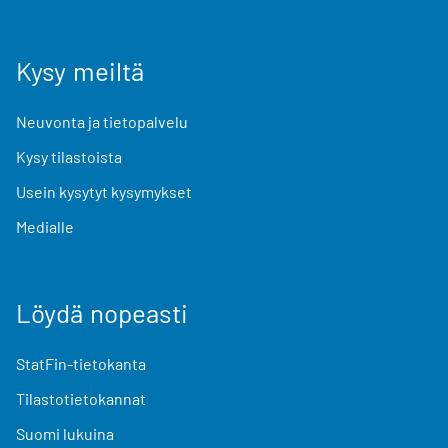
Kysy meiltä
Neuvonta ja tietopalvelu
Kysy tilastoista
Usein kysytyt kysymykset
Medialle
Löydä nopeasti
StatFin-tietokanta
Tilastotietokannat
Suomi lukuina