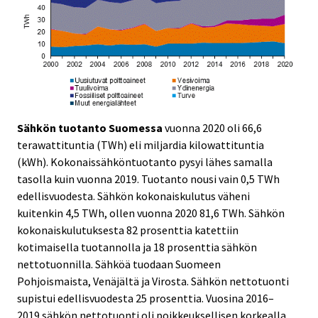
Sähkön tuotanto Suomessa
vuonna 2020 oli 66,6
terawattituntia (TWh) eli miljardia kilowattituntia
(kWh). Kokonaissähköntuotanto pysyi lähes samalla
tasolla kuin vuonna 2019. Tuotanto nousi vain 0,5 TWh
edellisvuodesta. Sähkön kokonaiskulutus väheni
kuitenkin 4,5 TWh, ollen vuonna 2020 81,6 TWh. Sähkön
kokonaiskulutuksesta 82 prosenttia katettiin
kotimaisella tuotannolla ja 18 prosenttia sähkön
nettotuonnilla. Sähköä tuodaan Suomeen
Pohjoismaista, Venäjältä ja Virosta. Sähkön nettotuonti
supistui edellisvuodesta 25 prosenttia. Vuosina 2016–
2019 sähkön nettotuonti oli poikkeuksellisen korkealla