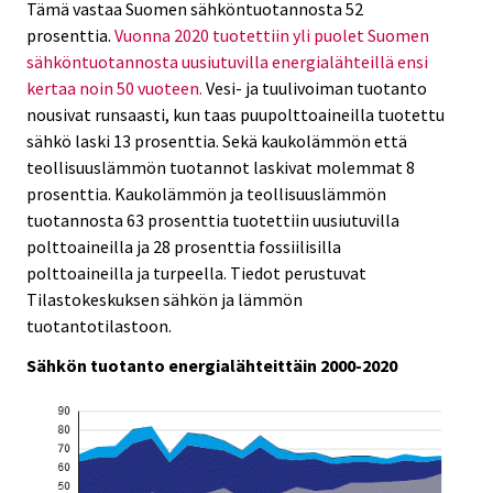
e
e
Tämä vastaa Suomen sähköntuotannosta 52
r
.
.
prosenttia.
Vuonna 2020 tuotettiin yli puolet Suomen
v
sähköntuotannosta uusiutuvilla energialähteillä ensi
i
kertaa noin 50 vuoteen.
Vesi- ja tuulivoiman tuotanto
c
nousivat runsaasti, kun taas puupolttoaineilla tuotettu
e
sähkö laski 13 prosenttia. Sekä kaukolämmön että
.
teollisuuslämmön tuotannot laskivat molemmat 8
prosenttia. Kaukolämmön ja teollisuuslämmön
tuotannosta 63 prosenttia tuotettiin uusiutuvilla
polttoaineilla ja 28 prosenttia fossiilisilla
polttoaineilla ja turpeella. Tiedot perustuvat
Tilastokeskuksen sähkön ja lämmön
tuotantotilastoon.
Sähkön tuotanto energialähteittäin 2000-2020