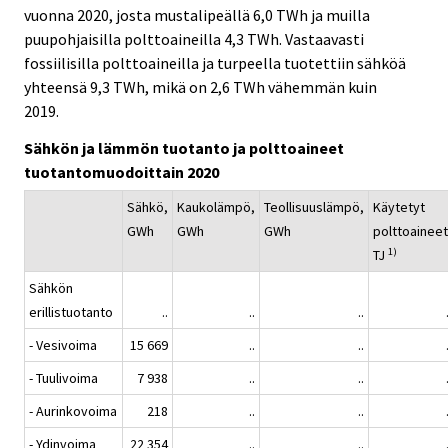
vuonna 2020, josta mustalipeällä 6,0 TWh ja muilla
puupohjaisilla polttoaineilla 4,3 TWh. Vastaavasti
fossiilisilla polttoaineilla ja turpeella tuotettiin sähköä
yhteensä 9,3 TWh, mikä on 2,6 TWh vähemmän kuin
2019.
Sähkön ja lämmön tuotanto ja polttoaineet
tuotantomuodoittain 2020
Sähkö,
Kaukolämpö,
Teollisuuslämpö,
Käytetyt
GWh
GWh
GWh
polttoaineet
1)
TJ
Sähkön
erillistuotanto
..
..
..
- Vesivoima
15 669
..
..
- Tuulivoima
7 938
..
..
- Aurinkovoima
218
..
..
- Ydinvoima
22 354
..
..