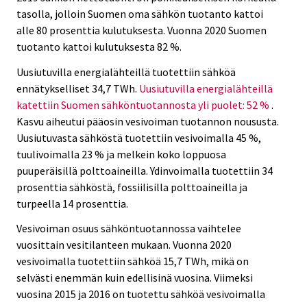
tasolla, jolloin Suomen oma sähkön tuotanto kattoi
alle 80 prosenttia kulutuksesta. Vuonna 2020 Suomen
tuotanto kattoi kulutuksesta 82 %.
Uusiutuvilla energialähteillä tuotettiin sähköä
ennätykselliset 34,7 TWh.
Uusiutuvilla energialähteillä
katettiin Suomen sähköntuotannosta yli puolet: 52 %
.
Kasvu aiheutui pääosin vesivoiman tuotannon noususta.
Uusiutuvasta sähköstä tuotettiin vesivoimalla 45 %,
tuulivoimalla 23 % ja melkein koko loppuosa
puuperäisillä polttoaineilla. Ydinvoimalla tuotettiin 34
prosenttia sähköstä, fossiilisilla polttoaineilla ja
turpeella 14 prosenttia.
Vesivoiman osuus sähköntuotannossa vaihtelee
vuosittain vesitilanteen mukaan. Vuonna 2020
vesivoimalla tuotettiin sähköä 15,7 TWh, mikä on
selvästi enemmän kuin edellisinä vuosina. Viimeksi
vuosina 2015 ja 2016 on tuotettu sähköä vesivoimalla