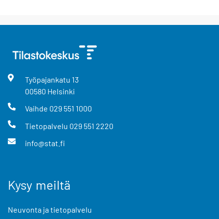
Työpajankatu
13
00580
Helsinki
Vaihde
029 551 1000
Tietopalvelu
029 551 2220
info@stat.fi
Kysy meiltä
Neuvonta ja tietopalvelu