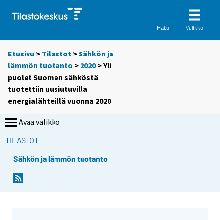
Valikko
Haku
Etusivu
>
Tilastot
>
Sähkön ja
lämmön tuotanto
>
2020
> Yli
puolet Suomen sähköstä
tuotettiin uusiutuvilla
energialähteillä vuonna 2020
Avaa valikko
TILASTOT
Sähkön ja lämmön tuotanto
Y
Y
Y
o
o
o
u
u
u
a
a
a
r
r