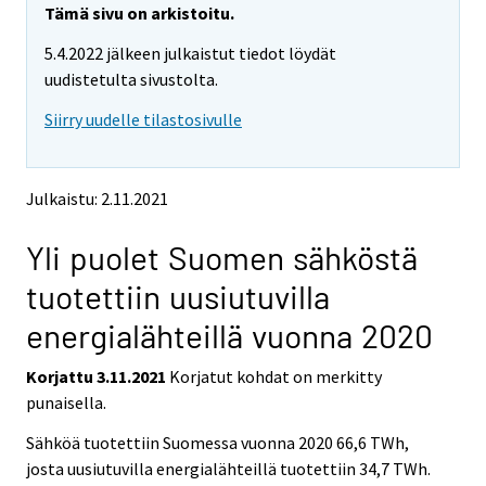
r
e
e
Tämä sivu on arkistoitu.
m
m
e
5.4.2022 jälkeen julkaistut tiedot löydät
o
o
m
v
v
uudistetulta sivustolta.
o
i
i
v
Siirry uudelle tilastosivulle
n
n
i
g
g
t
t
n
o
o
g
Julkaistu: 2.11.2021
a
a
t
n
n
o
Yli puolet Suomen sähköstä
o
o
a
t
t
tuotettiin uusiutuvilla
h
h
n
e
e
o
energialähteillä vuonna 2020
r
r
t
s
s
h
Korjattu 3.11.2021
Korjatut kohdat on merkitty
e
e
e
punaisella.
r
r
v
v
r
Sähköä tuotettiin Suomessa vuonna 2020 66,6 TWh,
i
i
s
josta uusiutuvilla energialähteillä tuotettiin 34,7 TWh.
c
c
e