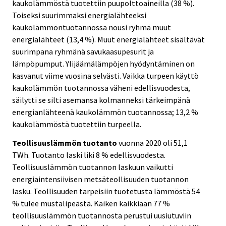
kaukolämmöstä tuotettiin puupolttoaineilla (38 %).
Toiseksi suurimmaksi energialähteeksi
kaukolämmöntuotannossa nousi ryhmä muut
energialähteet (13,4 %). Muut energialähteet sisältävät
suurimpana ryhmänä savukaasupesurit ja
lämpöpumput. Ylijäämälämpöjen hyödyntäminen on
kasvanut viime vuosina selvästi. Vaikka turpeen käyttö
kaukolämmön tuotannossa väheni edellisvuodesta,
säilytti se silti asemansa kolmanneksi tärkeimpänä
energianlähteenä kaukolämmön tuotannossa; 13,2 %
kaukolämmöstä tuotettiin turpeella.
Teollisuuslämmön tuotanto
vuonna 2020 oli 51,1
TWh. Tuotanto laski liki 8 % edellisvuodesta.
Teollisuuslämmön tuotannon laskuun vaikutti
energiaintensiivisen metsäteollisuuden tuotannon
lasku. Teollisuuden tarpeisiin tuotetusta lämmöstä 54
% tulee mustalipeästä. Kaiken kaikkiaan 77 %
teollisuuslämmön tuotannosta perustui uusiutuviin