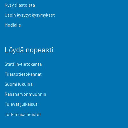
Kysy tilastoista
Usein kysytyt kysymykset
Medialle
Löydä nopeasti
StatFin-tietokanta
Tilastotietokannat
Suomi lukuina
Rahanarvonmuunnin
Tulevat julkaisut
Tutkimusaineistot