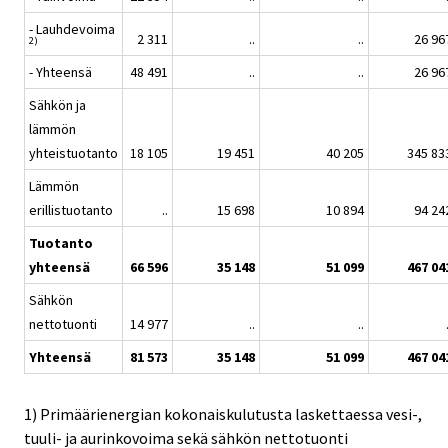
- Lauhdevoima
2 311
..
..
26 96
2)
- Yhteensä
48 491
..
..
26 96
Sähkön ja
lämmön
yhteistuotanto
18 105
19 451
40 205
345 83
Lämmön
erillistuotanto
..
15 698
10 894
94 24
Tuotanto
yhteensä
66 596
35 148
51 099
467 04
Sähkön
nettotuonti
14 977
..
..
Yhteensä
81 573
35 148
51 099
467 04
1) Primäärienergian kokonaiskulutusta laskettaessa vesi-,
tuuli- ja aurinkovoima sekä sähkön nettotuonti