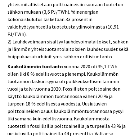
yhteismitallistetaan polttoaineisiin suoraan tuotetun
sähkön mukaan (3,6 PJ/TWh). Ydinenergian
kokonaiskulutus lasketaan 33 prosentin
vakiohyötysuhteella tuotetusta ydinvoimasta (10,91
PJ/TWh).
2) Lauhdevoimaan sisältyy lauhdevoimalaitokset, sähkön
ja lämmön yhteistuotantolaitoksien lauhdeosuudet sekä
huippukaasuturbiinit yms. sähkön erillistuotanto.
Kaukolämmön tuotanto
vuonna 2020 oli 35,1 TWh
ollen liki 8 % edellisvuotta pienempi. Kaukolämmön
tuotannon laskun syynä oli poikkeuksellisen lämmin
vuosi ja talvi vuonna 2020. Fossiilisten polttoaineiden
käyttö kaukolämmön tuotannossa väheni 20 % ja
turpeen 18 % edellisestä vuodesta. Uusiutuvien
polttoaineiden osuus kaukolämmöntuotannossa pysyi
liki samana kuin edellisvuonna. Kaukolämmöstä
tuotettiin fossiilisilla polttoaineilla ja turpeella 43 % ja
uusiutuvilla polttoaineilla 44 prosenttia. Valtaosa