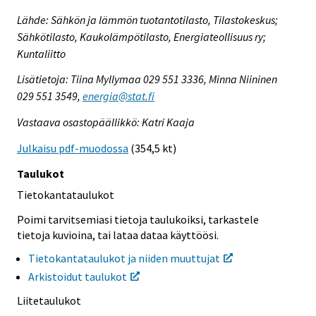
Lähde: Sähkön ja lämmön tuotantotilasto, Tilastokeskus;
Sähkötilasto, Kaukolämpötilasto, Energiateollisuus ry;
Kuntaliitto
Lisätietoja: Tiina Myllymaa 029 551 3336, Minna Niininen
029 551 3549,
energia@stat.fi
Vastaava osastopäällikkö: Katri Kaaja
Julkaisu pdf-muodossa
(354,5 kt)
Taulukot
Tietokantataulukot
Poimi tarvitsemiasi tietoja taulukoiksi, tarkastele
tietoja kuvioina, tai lataa dataa käyttöösi.
Tietokantataulukot ja niiden muuttujat
Arkistoidut taulukot
Liitetaulukot