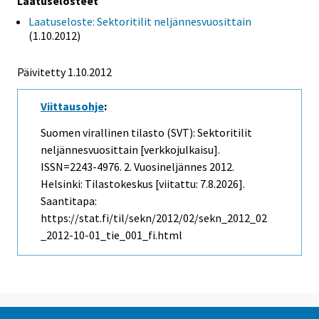
Laatuselosteet
Laatuseloste: Sektoritilit neljännesvuosittain
(1.10.2012)
Päivitetty 1.10.2012
Viittausohje
:
Suomen virallinen tilasto (SVT): Sektoritilit
neljännesvuosittain [verkkojulkaisu].
ISSN=2243-4976.
2. Vuosineljännes
2012.
Helsinki: Tilastokeskus [viitattu: 7.8.2026].
Saantitapa:
https://stat.fi/til/sekn/2012/02/sekn_2012_02
_2012-10-01_tie_001_fi.html