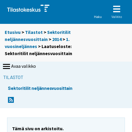
Valikko
Haku
Etusivu
>
Tilastot
>
Sektoritilit
neljännesvuosittain
>
2014
>
1.
vuosineljännes
> Laatuseloste:
Sektoritilit neljännesvuosittain
Avaa valikko
TILASTOT
Sektoritilit neljännesvuosittain
Tämä sivu on arkistoitu.