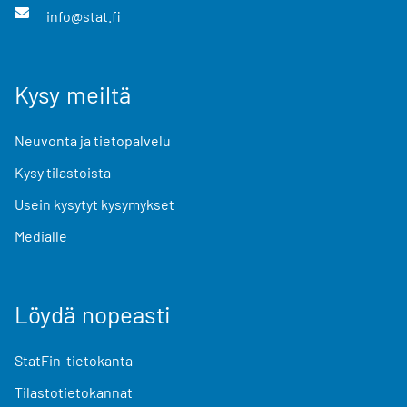
info@stat.fi
Kysy meiltä
Neuvonta ja tietopalvelu
Kysy tilastoista
Usein kysytyt kysymykset
Medialle
Löydä nopeasti
StatFin-tietokanta
Tilastotietokannat