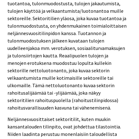
tuotantoa, tulonmuodostusta, tulojen jakautumista,
tulojen käyttöä ja velkaantumista/luotonantoa muille
sektoreille. Sektoritilien yläosa, joka kuvaa tuotantoa ja
tulonmuodostusta, on yhdenmukainen toimialoittaisen
neljännesvuositilinpidon kanssa. Tuotannon ja
tulonmuodostuksen jälkeen kuvataan tulojen
uudelleenjakoa mm. verotuksen, sosiaaliturvamaksujen
ja tulonsiirtojen kautta. Reaalipuolen tulojen ja
menojen erotuksena muodostuu lopulta kullekin
sektorille nettoluotonanto, joka kuvaa sektorin
velkaantumista muille kotimaisille sektoreille tai
ulkomaille. Tämä nettoluotonanto kuvaa sektorin
rahoitusalijäämää tai -ylijäämää, joka näkyy
sektoritilien rahoituspuolella (rahoitustilinpidossa)
rahoitusvarallisuuden kasvuna tai vähenemisenä.
Neljännesvuosittaiset sektoritilit, kuten muukin
kansantalouden tilinpito, ovat johdettua tilastointia.
Niiden laadinta perustuu monenlaisiin taloudellista