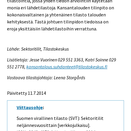
tilastointia, jossa yhden tiedon arviointiin käytetään
monia eri lähdetilastoja. Kansantalouden tilinpito on
kokonaisvaltainen ja yhtenäinen tilasto talouden
kehityksestä. Tästä johtuen tilinpidon tiedoissa on
eroja yksittäisiin lähdetilastoihin verrattuna.
Lähde: Sektoritilit, Tilastokeskus
Lisätietoja: Jesse Vuorinen 029 551 3363, Katri Soinne 029
551 2778,
kansantalous.suhdanteet@tilastokeskus.fi
Vastaava tilastojohtaja: Leena Storgårds
Päivitetty 11.7.2014
Viittausohje
:
Suomen virallinen tilasto (SVT): Sektoritilit
neljännesvuosittain [verkkojulkaisu].