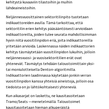
kehitystä kuvaaviin tilastoihin ja muihin
lähdeaineistoihin.
Neljännesvuosittainen sektoritilinpito tuotetaan
indikaattoreiden avulla. Tämä tarkoittaa, että
sektoritilin erien kehitys pääsääntöisesti arvioidaan
indikaattoreilla, joiden tulee seurata mahdollisimman
hyvin niitä vuositilinpidon eriä, joita indikaattoreilla
yritetään arvioida. Laskennassa näiden indikaattorien
kehitys täsmäytetään vuositilinpidon lukuihin, jolloin
neljännesvuosi- ja vuosisektoritilien erät ovat
yhtenevät. Täsmäytys tehdään taloustoimittain yksi-
tai moniulotteisella Denton-algoritmilla.
Indikaattorien laadinnassa käytetään jonkin verran
vuositilinpidon kanssa yhteisiä aineistoja, jolloin osa
tiedoista on jo lähtökohtaisesti yhteneviä.
Kun aikasarjat on laskettu, ne kausitasoitetaan
Tramo/Seats —menetelmällä. Taloustoimet
kausitasoitetaan hieman alkuperäistä