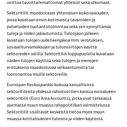
voittoa tavoittelemattomat yhteisöt sekä ulkomaat.
Sektoritilit muodostavat yhtenäisen kokonaisuuden,
jossa kuvataan ensin kotimaista tavaroiden ja
palveluiden tuotantotoimintaa sekä sen synnyttämiä
tuloja ja niiden jakautumista. Tulonjaon jälkeen
kuvataan tulojen uudelleenjakoa mm. verotuksen,
sosiaaliturvamaksujen ja tulonsiirtojen kautta
sektoreiden välillä. Sektoritilin loppupuolella kuvataan
näiden tulojen käyttöä sekä tulojen ja menojen
erotuksena muodostuvaa velkaantumista tai
luotonantoa muille sektoreille.
Euroopan Keskuspankki kokoaa kansallisista
sektoritileistä yhdessä rahoitustilien kanssa euroalueen
sektoritilit (Euro Area Accounts), jotka ovat tärkeässä
asemassa muun muassa rahapolitiikan valmistelussa.
Sektoritilit sisältävät keskeistä tietoa myös muun
muassa kotitalouksien tuloista ja niiden käytöstä.