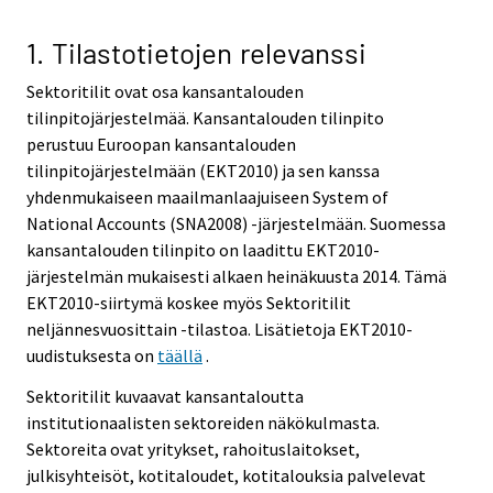
1. Tilastotietojen relevanssi
Sektoritilit ovat osa kansantalouden
tilinpitojärjestelmää. Kansantalouden tilinpito
perustuu Euroopan kansantalouden
tilinpitojärjestelmään (EKT2010) ja sen kanssa
yhdenmukaiseen maailmanlaajuiseen System of
National Accounts (SNA2008) -järjestelmään. Suomessa
kansantalouden tilinpito on laadittu EKT2010-
järjestelmän mukaisesti alkaen heinäkuusta 2014. Tämä
EKT2010-siirtymä koskee myös Sektoritilit
neljännesvuosittain -tilastoa. Lisätietoja EKT2010-
uudistuksesta on
täällä
.
Sektoritilit kuvaavat kansantaloutta
institutionaalisten sektoreiden näkökulmasta.
Sektoreita ovat yritykset, rahoituslaitokset,
julkisyhteisöt, kotitaloudet, kotitalouksia palvelevat