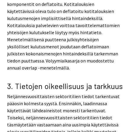
komponentit on deflatoitu. Kotitalouksien
käytettävissä oleva tulo on deflatoitu kotitalouksien
kulutusmenojen implisiittisellä hintaindeksillä.
Kotitalouksia palvelevien voittoa tavoittelemattomien
yhteisöjen kulutukselle löytyy myös hintatieto.
Menetelmällisenä puutteena julkisyhteisöjen
yksilölliset kulutusmenot joudutaan deflatoimaan
julkisten kokonaismenojen hintaindeksillä tarkemman
tiedon puuttuessa. Volyymiaikasarja on muodostettu
annual overlap -menetelmällä.
3. Tietojen oikeellisuus ja tarkkuus
Neljännesvuosittaisten sektoritilien tiedot tarkentuvat
pääosin kolmesta syystä. Ensinnäkin, laadinnassa
käytettävät lähdeaineistot monesti tarkentuvat.
Toiseksi, neljännesvuosittaisten sektoritilien tiedot
täsmäytetään vastaamaan aina uusimpia käytettävissä
olevia vuositilinpidon tietoja, jolloin kaikki muutokset