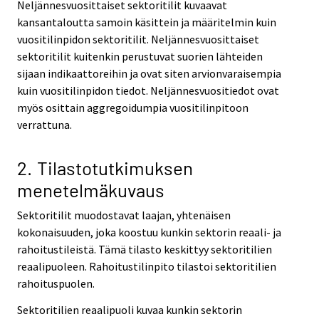
Neljännesvuosittaiset sektoritilit kuvaavat
kansantaloutta samoin käsittein ja määritelmin kuin
vuositilinpidon sektoritilit. Neljännesvuosittaiset
sektoritilit kuitenkin perustuvat suorien lähteiden
sijaan indikaattoreihin ja ovat siten arvionvaraisempia
kuin vuositilinpidon tiedot. Neljännesvuositiedot ovat
myös osittain aggregoidumpia vuositilinpitoon
verrattuna.
2. Tilastotutkimuksen
menetelmäkuvaus
Sektoritilit muodostavat laajan, yhtenäisen
kokonaisuuden, joka koostuu kunkin sektorin reaali- ja
rahoitustileistä. Tämä tilasto keskittyy sektoritilien
reaalipuoleen. Rahoitustilinpito tilastoi sektoritilien
rahoituspuolen.
Sektoritilien reaalipuoli kuvaa kunkin sektorin