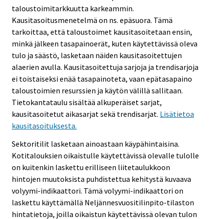
taloustoimitarkkuutta karkeammin.
Kausitasoitusmenetelmä on ns. epäsuora. Tämä
tarkoittaa, että taloustoimet kausitasoitetaan ensin,
minkä jälkeen tasapainoerät, kuten käytettävissä oleva
tulo ja säästö, lasketaan näiden kausitasoitettujen
alaerien avulla. Kausitasoitettuja sarjoja ja trendisarjoja
ei toistaiseksi enää tasapainoteta, vaan epätasapaino
taloustoimien resurssien ja käytön välillä sallitaan.
Tietokantataulu sisältää alkuperäiset sarjat,
kausitasoitetut aikasarjat sekä trendisarjat.
Lisätietoa
kausitasoituksesta.
Sektoritilit lasketaan ainoastaan käypähintaisina.
Kotitalouksien oikaistulle käytettävissä olevalle tulolle
on kuitenkin laskettu erilliseen liitetaulukkoon
hintojen muutoksista puhdistettua kehitystä kuvaava
volyymi-indikaattori. Tämä volyymi-indikaattori on
laskettu käyttämällä Neljännesvuositilinpito-tilaston
hintatietoja, joilla oikaistun käytettävissä olevan tulon