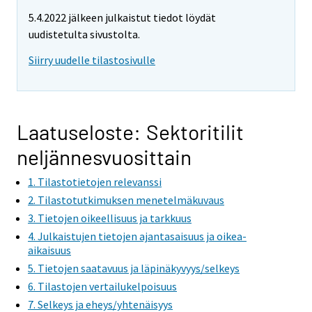
5.4.2022 jälkeen julkaistut tiedot löydät
uudistetulta sivustolta.
Siirry uudelle tilastosivulle
Laatuseloste: Sektoritilit
neljännesvuosittain
1. Tilastotietojen relevanssi
2. Tilastotutkimuksen menetelmäkuvaus
3. Tietojen oikeellisuus ja tarkkuus
4. Julkaistujen tietojen ajantasaisuus ja oikea-
aikaisuus
5. Tietojen saatavuus ja läpinäkyvyys/selkeys
6. Tilastojen vertailukelpoisuus
7. Selkeys ja eheys/yhtenäisyys