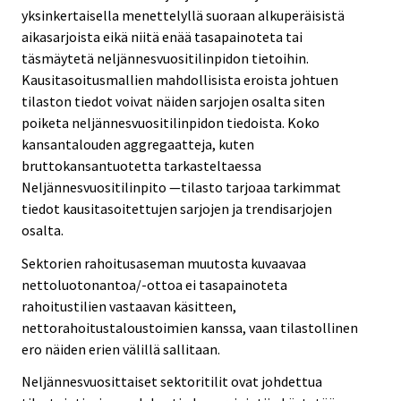
yksinkertaisella menettelyllä suoraan alkuperäisistä
aikasarjoista eikä niitä enää tasapainoteta tai
täsmäytetä neljännesvuositilinpidon tietoihin.
Kausitasoitusmallien mahdollisista eroista johtuen
tilaston tiedot voivat näiden sarjojen osalta siten
poiketa neljännesvuositilinpidon tiedoista. Koko
kansantalouden aggregaatteja, kuten
bruttokansantuotetta tarkasteltaessa
Neljännesvuositilinpito —tilasto tarjoaa tarkimmat
tiedot kausitasoitettujen sarjojen ja trendisarjojen
osalta.
Sektorien rahoitusaseman muutosta kuvaavaa
nettoluotonantoa/-ottoa ei tasapainoteta
rahoitustilien vastaavan käsitteen,
nettorahoitustaloustoimien kanssa, vaan tilastollinen
ero näiden erien välillä sallitaan.
Neljännesvuosittaiset sektoritilit ovat johdettua