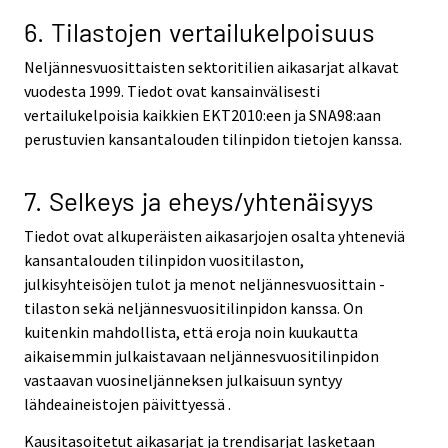
6. Tilastojen vertailukelpoisuus
Neljännesvuosittaisten sektoritilien aikasarjat alkavat
vuodesta 1999. Tiedot ovat kansainvälisesti
vertailukelpoisia kaikkien EKT2010:een ja SNA98:aan
perustuvien kansantalouden tilinpidon tietojen kanssa.
7. Selkeys ja eheys/yhtenäisyys
Tiedot ovat alkuperäisten aikasarjojen osalta yhteneviä
kansantalouden tilinpidon vuositilaston,
julkisyhteisöjen tulot ja menot neljännesvuosittain -
tilaston sekä neljännesvuositilinpidon kanssa. On
kuitenkin mahdollista, että eroja noin kuukautta
aikaisemmin julkaistavaan neljännesvuositilinpidon
vastaavan vuosineljänneksen julkaisuun syntyy
lähdeaineistojen päivittyessä .
Kausitasoitetut aikasarjat ja trendisarjat lasketaan