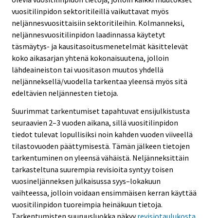
vuositilinpidon sektoritileillä vaikuttavat myös
neljännesvuosittaisiin sektoritileihin. Kolmanneksi,
neljännesvuositilinpidon laadinnassa käytetyt
täsmäytys- ja kausitasoitusmenetelmät käsittelevät
koko aikasarjan yhtenä kokonaisuutena, jolloin
lähdeaineiston tai vuositason muutos yhdellä
neljänneksellä/vuodella tarkentaa yleensä myös sitä
edeltävien neljännesten tietoja.
Suurimmat tarkentumiset tapahtuvat ensijulkistusta
seuraavien 2–3 vuoden aikana, sillä vuositilinpidon
tiedot tulevat lopullisiksi noin kahden vuoden viiveellä
tilastovuoden päättymisestä. Tämän jälkeen tietojen
tarkentuminen on yleensä vähäistä. Neljänneksittäin
tarkasteltuna suurempia revisioita syntyy toisen
vuosineljänneksen julkaisussa syys–lokakuun
vaihteessa, jolloin voidaan ensimmäisen kerran käyttää
vuositilinpidon tuoreimpia heinäkuun tietoja.
Tarkentumisten suuruusluokka näkyy
revisiotaulukosta.