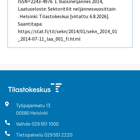
ISSN=2243-4976.
1. Vuosineljännes
2014,
Laatuseloste: Sektoritilit neljännesvuosittain
. Helsinki: Tilastokeskus [viitattu: 6.8.2026].
Saantitapa:
https://stat.fi/til/sekn/2014/01/sekn_2014_01
_2014-07-11_laa_001_fi.html
Työpajankatu
13
00580
Helsinki
Vaihde
029 551 1000
Tietopalvelu
029 551 2220