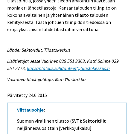
tilastointia, jossa yhden tiedon arviointiin käytetään
monia eri lähdetilastoja. Kansantalouden tilinpito on
kokonaisvaltainen ja yhtenäinen tilasto talouden
kehityksestä. Tästä johtuen tilinpidon tiedoissa on
eroja yksittäisiin lähdetilastoihin verrattuna.
Lähde: Sektoritilit, Tilastokeskus
Lisätietoja: Jesse Vuorinen 029 551 3363, Katri Soinne 029
551 2778,
kansantalous.suhdanteet@tilastokeskus.fi
Vastaava tilastojohtaja: Mari Ylä-Jarkko
Päivitetty 24.6.2015
Viittausohje
:
Suomen virallinen tilasto (SVT): Sektoritilit
neljännesvuosittain [verkkojulkaisu].