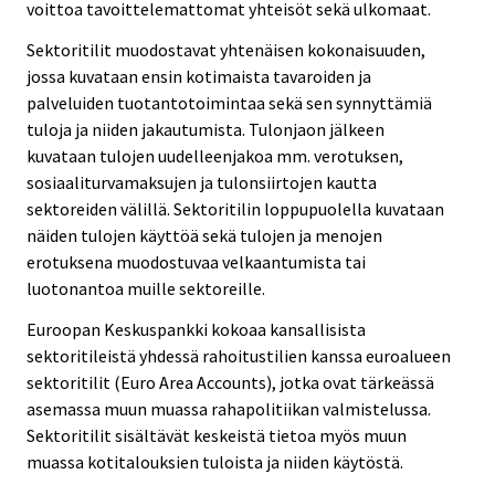
voittoa tavoittelemattomat yhteisöt sekä ulkomaat.
Sektoritilit muodostavat yhtenäisen kokonaisuuden,
jossa kuvataan ensin kotimaista tavaroiden ja
palveluiden tuotantotoimintaa sekä sen synnyttämiä
tuloja ja niiden jakautumista. Tulonjaon jälkeen
kuvataan tulojen uudelleenjakoa mm. verotuksen,
sosiaaliturvamaksujen ja tulonsiirtojen kautta
sektoreiden välillä. Sektoritilin loppupuolella kuvataan
näiden tulojen käyttöä sekä tulojen ja menojen
erotuksena muodostuvaa velkaantumista tai
luotonantoa muille sektoreille.
Euroopan Keskuspankki kokoaa kansallisista
sektoritileistä yhdessä rahoitustilien kanssa euroalueen
sektoritilit (Euro Area Accounts), jotka ovat tärkeässä
asemassa muun muassa rahapolitiikan valmistelussa.
Sektoritilit sisältävät keskeistä tietoa myös muun
muassa kotitalouksien tuloista ja niiden käytöstä.