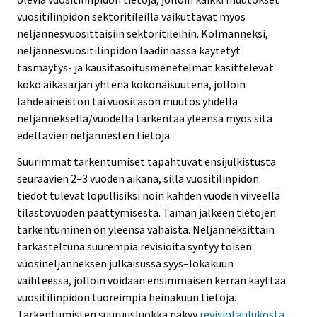
vuositilinpidon sektoritileillä vaikuttavat myös
neljännesvuosittaisiin sektoritileihin. Kolmanneksi,
neljännesvuositilinpidon laadinnassa käytetyt
täsmäytys- ja kausitasoitusmenetelmät käsittelevät
koko aikasarjan yhtenä kokonaisuutena, jolloin
lähdeaineiston tai vuositason muutos yhdellä
neljänneksellä/vuodella tarkentaa yleensä myös sitä
edeltävien neljännesten tietoja.
Suurimmat tarkentumiset tapahtuvat ensijulkistusta
seuraavien 2–3 vuoden aikana, sillä vuositilinpidon
tiedot tulevat lopullisiksi noin kahden vuoden viiveellä
tilastovuoden päättymisestä. Tämän jälkeen tietojen
tarkentuminen on yleensä vähäistä. Neljänneksittäin
tarkasteltuna suurempia revisioita syntyy toisen
vuosineljänneksen julkaisussa syys–lokakuun
vaihteessa, jolloin voidaan ensimmäisen kerran käyttää
vuositilinpidon tuoreimpia heinäkuun tietoja.
Tarkentumisten suuruusluokka näkyy
revisiotaulukosta.