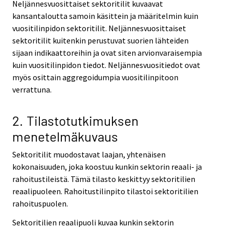
Neljännesvuosittaiset sektoritilit kuvaavat
kansantaloutta samoin käsittein ja määritelmin kuin
vuositilinpidon sektoritilit. Neljännesvuosittaiset
sektoritilit kuitenkin perustuvat suorien lähteiden
sijaan indikaattoreihin ja ovat siten arvionvaraisempia
kuin vuositilinpidon tiedot. Neljännesvuositiedot ovat
myös osittain aggregoidumpia vuositilinpitoon
verrattuna.
2. Tilastotutkimuksen
menetelmäkuvaus
Sektoritilit muodostavat laajan, yhtenäisen
kokonaisuuden, joka koostuu kunkin sektorin reaali- ja
rahoitustileistä. Tämä tilasto keskittyy sektoritilien
reaalipuoleen. Rahoitustilinpito tilastoi sektoritilien
rahoituspuolen.
Sektoritilien reaalipuoli kuvaa kunkin sektorin