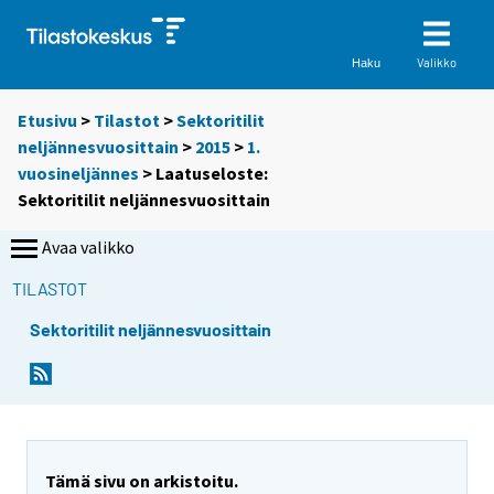
Valikko
Haku
Etusivu
>
Tilastot
>
Sektoritilit
neljännesvuosittain
>
2015
>
1.
vuosineljännes
> Laatuseloste:
Sektoritilit neljännesvuosittain
Avaa valikko
TILASTOT
Sektoritilit neljännesvuosittain
Tämä sivu on arkistoitu.