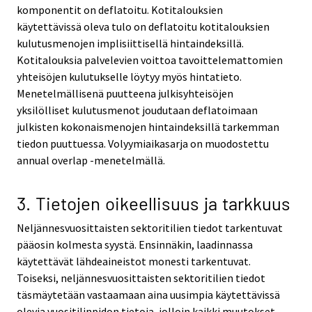
komponentit on deflatoitu. Kotitalouksien
käytettävissä oleva tulo on deflatoitu kotitalouksien
kulutusmenojen implisiittisellä hintaindeksillä.
Kotitalouksia palvelevien voittoa tavoittelemattomien
yhteisöjen kulutukselle löytyy myös hintatieto.
Menetelmällisenä puutteena julkisyhteisöjen
yksilölliset kulutusmenot joudutaan deflatoimaan
julkisten kokonaismenojen hintaindeksillä tarkemman
tiedon puuttuessa. Volyymiaikasarja on muodostettu
annual overlap -menetelmällä.
3. Tietojen oikeellisuus ja tarkkuus
Neljännesvuosittaisten sektoritilien tiedot tarkentuvat
pääosin kolmesta syystä. Ensinnäkin, laadinnassa
käytettävät lähdeaineistot monesti tarkentuvat.
Toiseksi, neljännesvuosittaisten sektoritilien tiedot
täsmäytetään vastaamaan aina uusimpia käytettävissä
olevia vuositilinpidon tietoja, jolloin kaikki muutokset