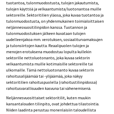
tuotantoa, tulonmuodostusta, tulojen jakautumista,
tulojen käyttöä ja velkaantumista/luotonantoa muille
sektoreille. Sektoritilien yläosa, joka kuvaa tuotantoa ja
tulonmuodostusta, on yhdenmukainen toimialoittaisen
neljännesvuositilinpidon kanssa. Tuotannon ja
tulonmuodostuksen jälkeen kuvataan tulojen
uudelleenjakoa mm. verotuksen, sosiaaliturvamaksujen
ja tulonsiirtojen kautta. Reaalipuolen tulojen ja
menojen erotuksena muodostuu lopulta kullekin
sektorille nettoluotonanto, joka kuvaa sektorin
velkaantumista muille kotimaisille sektoreille tai
ulkomaille. Tämä nettoluotonanto kuvaa sektorin
rahoitusalijäämää tai -ylijäämää, joka näkyy
sektoritilien rahoituspuolella (rahoitustilinpidossa)
rahoitusvarallisuuden kasvuna tai vähenemisenä.
Neljännesvuosittaiset sektoritilit, kuten muukin
kansantalouden tilinpito, ovat johdettua tilastointia.
Niiden laadinta perustuu monenlaisiin taloudellista