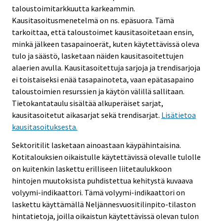
taloustoimitarkkuutta karkeammin.
Kausitasoitusmenetelmä on ns. epäsuora. Tämä
tarkoittaa, että taloustoimet kausitasoitetaan ensin,
minkä jälkeen tasapainoerät, kuten käytettävissä oleva
tulo ja säästö, lasketaan näiden kausitasoitettujen
alaerien avulla. Kausitasoitettuja sarjoja ja trendisarjoja
ei toistaiseksi enää tasapainoteta, vaan epätasapaino
taloustoimien resurssien ja käytön välillä sallitaan.
Tietokantataulu sisältää alkuperäiset sarjat,
kausitasoitetut aikasarjat sekä trendisarjat.
Lisätietoa
kausitasoituksesta.
Sektoritilit lasketaan ainoastaan käypähintaisina.
Kotitalouksien oikaistulle käytettävissä olevalle tulolle
on kuitenkin laskettu erilliseen liitetaulukkoon
hintojen muutoksista puhdistettua kehitystä kuvaava
volyymi-indikaattori. Tämä volyymi-indikaattori on
laskettu käyttämällä Neljännesvuositilinpito-tilaston
hintatietoja, joilla oikaistun käytettävissä olevan tulon