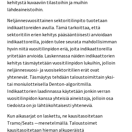
kehitystä kuvaaviin tilastoihin ja muihin
lähdeaineistoihin.
Neljännesvuosittainen sektoritilinpito tuotetaan
indikaattoreiden avulla. Tämä tarkoittaa, että
sektoritilin erien kehitys pääsääntöisesti arvioidaan
indikaattoreilla, joiden tulee seurata mahdollisimman
hyvin niitä vuositilinpidon eriä, joita indikaattoreilla
yritetään arvioida. Laskennassa näiden indikaattorien
kehitys täsmäytetään vuositilinpidon lukuihin, jolloin
neljännesvuosi- ja vuosisektoritilien erät ovat
yhtenevät. Täsmäytys tehdään taloustoimittain yksi-
tai moniulotteisella Denton-algoritmilla.
Indikaattorien laadinnassa käytetään jonkin verran
vuositilinpidon kanssa yhteisiä aineistoja, jolloin osa
tiedoista on jo lähtökohtaisesti yhteneviä.
Kun aikasarjat on laskettu, ne kausitasoitetaan
Tramo/Seats —menetelmällä. Taloustoimet
kausitasoitetaan hieman alkuperäistä