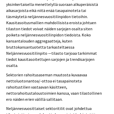
yksinkertaisella menettelyllä suoraan alkuperäisistä
aikasarjoista eikä niitä enää tasapainoteta tai
täsmäytetä neljännesvuositilinpidon tietoihin.
Kausitasoitusmallien mahdollisista eroista johtuen
tilaston tiedot voivat näiden sarjojen osalta siten
poiketa neljännesvuositilinpidon tiedoista. Koko
kansantalouden aggregaatteja, kuten
bruttokansantuotetta tarkasteltaessa
Neljännesvuositilinpito —tilasto tarjoaa tarkimmat
tiedot kausitasoitettujen sarjojen ja trendisarjojen
osalta.
Sektorien rahoitusaseman muutosta kuvaavaa
nettoluotonantoa/-ottoa ei tasapainoteta
rahoitustilien vastaavan käsitteen,
nettorahoitustaloustoimien kanssa, vaan tilastollinen
ero näiden erien välillä sallitaan.
Neljännesvuosittaiset sektoritilit ovat johdettua