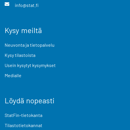
info@stat.fi
Kysy meiltä
Neuvonta ja tietopalvelu
Kysy tilastoista
Usein kysytyt kysymykset
Medialle
Löydä nopeasti
StatFin-tietokanta
Tilastotietokannat