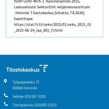
ISSN=2243-4976.
1. Vuosineljännes
2015,
Laatuseloste: Sektoritilit neljännesvuosittain
. Helsinki: Tilastokeskus [viitattu: 7.8.2026].
Saantitapa:
https://stat.fi/til/sekn/2015/01/sekn_2015_01
_2015-06-24_laa_001_fi.html
Työpajankatu
13
00580
Helsinki
Vaihde
029 551 1000
Tietopalvelu
029 551 2220