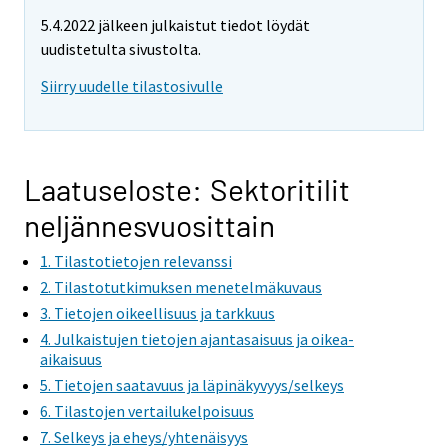
5.4.2022 jälkeen julkaistut tiedot löydät
uudistetulta sivustolta.
Siirry uudelle tilastosivulle
Laatuseloste: Sektoritilit
neljännesvuosittain
1. Tilastotietojen relevanssi
2. Tilastotutkimuksen menetelmäkuvaus
3. Tietojen oikeellisuus ja tarkkuus
4. Julkaistujen tietojen ajantasaisuus ja oikea-
aikaisuus
5. Tietojen saatavuus ja läpinäkyvyys/selkeys
6. Tilastojen vertailukelpoisuus
7. Selkeys ja eheys/yhtenäisyys