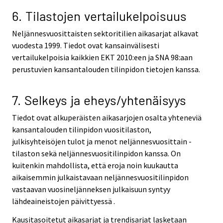
6. Tilastojen vertailukelpoisuus
Neljännesvuosittaisten sektoritilien aikasarjat alkavat
vuodesta 1999. Tiedot ovat kansainvälisesti
vertailukelpoisia kaikkien EKT 2010:een ja SNA 98:aan
perustuvien kansantalouden tilinpidon tietojen kanssa.
7. Selkeys ja eheys/yhtenäisyys
Tiedot ovat alkuperäisten aikasarjojen osalta yhteneviä
kansantalouden tilinpidon vuositilaston,
julkisyhteisöjen tulot ja menot neljännesvuosittain -
tilaston sekä neljännesvuositilinpidon kanssa. On
kuitenkin mahdollista, että eroja noin kuukautta
aikaisemmin julkaistavaan neljännesvuositilinpidon
vastaavan vuosineljänneksen julkaisuun syntyy
lähdeaineistojen päivittyessä .
Kausitasoitetut aikasarjat ja trendisarjat lasketaan