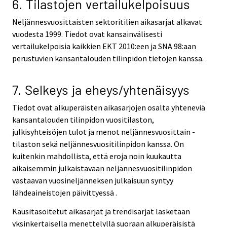
6. Tilastojen vertailukelpoisuus
Neljännesvuosittaisten sektoritilien aikasarjat alkavat
vuodesta 1999. Tiedot ovat kansainvälisesti
vertailukelpoisia kaikkien EKT 2010:een ja SNA 98:aan
perustuvien kansantalouden tilinpidon tietojen kanssa.
7. Selkeys ja eheys/yhtenäisyys
Tiedot ovat alkuperäisten aikasarjojen osalta yhteneviä
kansantalouden tilinpidon vuositilaston,
julkisyhteisöjen tulot ja menot neljännesvuosittain -
tilaston sekä neljännesvuositilinpidon kanssa. On
kuitenkin mahdollista, että eroja noin kuukautta
aikaisemmin julkaistavaan neljännesvuositilinpidon
vastaavan vuosineljänneksen julkaisuun syntyy
lähdeaineistojen päivittyessä .
Kausitasoitetut aikasarjat ja trendisarjat lasketaan
yksinkertaisella menettelyllä suoraan alkuperäisistä