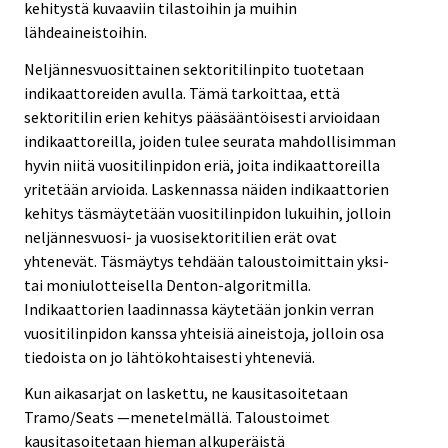
kehitystä kuvaaviin tilastoihin ja muihin
lähdeaineistoihin.
Neljännesvuosittainen sektoritilinpito tuotetaan
indikaattoreiden avulla. Tämä tarkoittaa, että
sektoritilin erien kehitys pääsääntöisesti arvioidaan
indikaattoreilla, joiden tulee seurata mahdollisimman
hyvin niitä vuositilinpidon eriä, joita indikaattoreilla
yritetään arvioida. Laskennassa näiden indikaattorien
kehitys täsmäytetään vuositilinpidon lukuihin, jolloin
neljännesvuosi- ja vuosisektoritilien erät ovat
yhtenevät. Täsmäytys tehdään taloustoimittain yksi-
tai moniulotteisella Denton-algoritmilla.
Indikaattorien laadinnassa käytetään jonkin verran
vuositilinpidon kanssa yhteisiä aineistoja, jolloin osa
tiedoista on jo lähtökohtaisesti yhteneviä.
Kun aikasarjat on laskettu, ne kausitasoitetaan
Tramo/Seats —menetelmällä. Taloustoimet
kausitasoitetaan hieman alkuperäistä