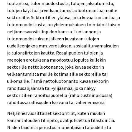
tuotantoa, tulonmuodostusta, tulojen jakautumista,
tulojen käyttöä ja velkaantumista/luotonantoa muille
sektoreille. Sektoritilien yläosa, joka kuvaa tuotantoa ja
tulonmuodostusta, on yhdenmukainen toimialoittaisen
neljännesvuositilinpidon kanssa. Tuotannon ja
tulonmuodostuksen jälkeen kuvataan tulojen
uudelleenjakoa mm. verotuksen, sosiaaliturvamaksujen
ja tulonsiirtojen kautta. Reaalipuolen tulojen ja
menojen erotuksena muodostuu lopulta kullekin
sektorille nettoluotonanto, joka kuvaa sektorin
velkaantumista muille kotimaisille sektoreille tai
ulkomaille. Tämä nettoluotonanto kuvaa sektorin
rahoitusalijäämää tai -ylijäämää, joka näkyy
sektoritilien rahoituspuolella (rahoitustilinpidossa)
rahoitusvarallisuuden kasvuna tai vähenemisenä.
Neljännesvuosittaiset sektoritilit, kuten muukin
kansantalouden tilinpito, ovat johdettua tilastointia.
Niiden laadinta perustuu monenlaisiin taloudellista