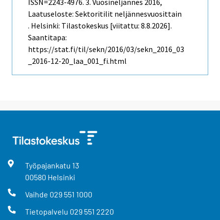
ISSN=2243-4976.
3. Vuosineljännes
2016,
Laatuseloste: Sektoritilit neljännesvuosittain
. Helsinki: Tilastokeskus [viitattu: 8.8.2026].
Saantitapa:
https://stat.fi/til/sekn/2016/03/sekn_2016_03
_2016-12-20_laa_001_fi.html
Työpajankatu
13
00580
Helsinki
Vaihde
029 551 1000
Tietopalvelu
029 551 2220