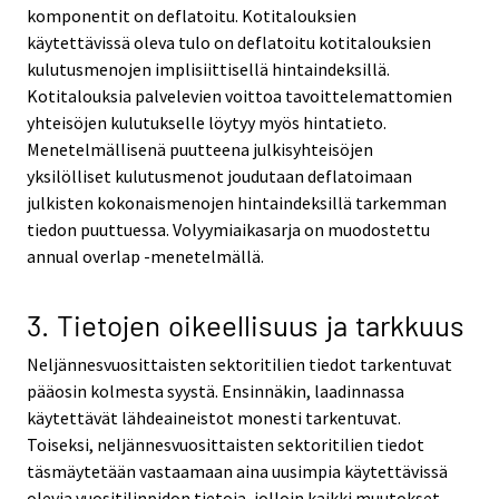
komponentit on deflatoitu. Kotitalouksien
käytettävissä oleva tulo on deflatoitu kotitalouksien
kulutusmenojen implisiittisellä hintaindeksillä.
Kotitalouksia palvelevien voittoa tavoittelemattomien
yhteisöjen kulutukselle löytyy myös hintatieto.
Menetelmällisenä puutteena julkisyhteisöjen
yksilölliset kulutusmenot joudutaan deflatoimaan
julkisten kokonaismenojen hintaindeksillä tarkemman
tiedon puuttuessa. Volyymiaikasarja on muodostettu
annual overlap -menetelmällä.
3. Tietojen oikeellisuus ja tarkkuus
Neljännesvuosittaisten sektoritilien tiedot tarkentuvat
pääosin kolmesta syystä. Ensinnäkin, laadinnassa
käytettävät lähdeaineistot monesti tarkentuvat.
Toiseksi, neljännesvuosittaisten sektoritilien tiedot
täsmäytetään vastaamaan aina uusimpia käytettävissä
olevia vuositilinpidon tietoja, jolloin kaikki muutokset