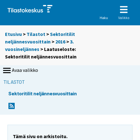
Valikko
Haku
Etusivu
>
Tilastot
>
Sektoritilit
neljännesvuosittain
>
2016
>
3.
vuosineljännes
> Laatuseloste:
Sektoritilit neljännesvuosittain
Avaa valikko
TILASTOT
Sektoritilit neljännesvuosittain
Tämä sivu on arkistoitu.