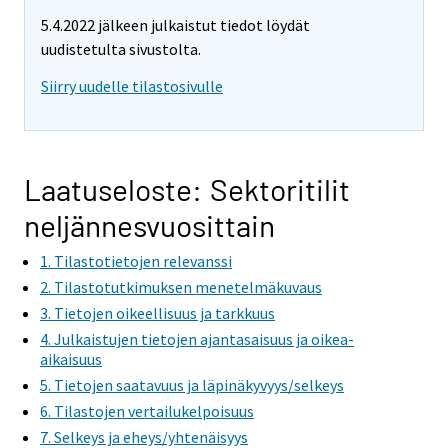
5.4.2022 jälkeen julkaistut tiedot löydät
uudistetulta sivustolta.
Siirry uudelle tilastosivulle
Laatuseloste: Sektoritilit
neljännesvuosittain
1. Tilastotietojen relevanssi
2. Tilastotutkimuksen menetelmäkuvaus
3. Tietojen oikeellisuus ja tarkkuus
4. Julkaistujen tietojen ajantasaisuus ja oikea-
aikaisuus
5. Tietojen saatavuus ja läpinäkyvyys/selkeys
6. Tilastojen vertailukelpoisuus
7. Selkeys ja eheys/yhtenäisyys