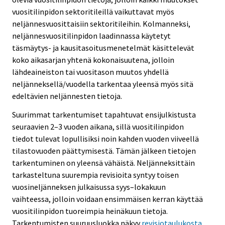
vuositilinpidon sektoritileillä vaikuttavat myös
neljännesvuosittaisiin sektoritileihin. Kolmanneksi,
neljännesvuositilinpidon laadinnassa käytetyt
täsmäytys- ja kausitasoitusmenetelmät käsittelevät
koko aikasarjan yhtenä kokonaisuutena, jolloin
lähdeaineiston tai vuositason muutos yhdellä
neljänneksellä/vuodella tarkentaa yleensä myös sitä
edeltävien neljännesten tietoja.
Suurimmat tarkentumiset tapahtuvat ensijulkistusta
seuraavien 2–3 vuoden aikana, sillä vuositilinpidon
tiedot tulevat lopullisiksi noin kahden vuoden viiveellä
tilastovuoden päättymisestä. Tämän jälkeen tietojen
tarkentuminen on yleensä vähäistä. Neljänneksittäin
tarkasteltuna suurempia revisioita syntyy toisen
vuosineljänneksen julkaisussa syys–lokakuun
vaihteessa, jolloin voidaan ensimmäisen kerran käyttää
vuositilinpidon tuoreimpia heinäkuun tietoja.
Tarkentumisten suuruusluokka näkyy
revisiotaulukosta
.