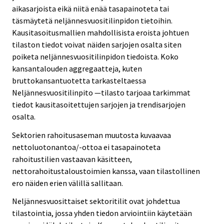
aikasarjoista eikä niitä enää tasapainoteta tai
täsmäytetä neljännesvuositilinpidon tietoihin.
Kausitasoitusmallien mahdollisista eroista johtuen
tilaston tiedot voivat näiden sarjojen osalta siten
poiketa neljännesvuositilinpidon tiedoista. Koko
kansantalouden aggregaatteja, kuten
bruttokansantuotetta tarkasteltaessa
Neljännesvuositilinpito —tilasto tarjoaa tarkimmat
tiedot kausitasoitettujen sarjojen ja trendisarjojen
osalta.
Sektorien rahoitusaseman muutosta kuvaavaa
nettoluotonantoa/-ottoa ei tasapainoteta
rahoitustilien vastaavan käsitteen,
nettorahoitustaloustoimien kanssa, vaan tilastollinen
ero näiden erien välillä sallitaan.
Neljännesvuosittaiset sektoritilit ovat johdettua
tilastointia, jossa yhden tiedon arviointiin käytetään