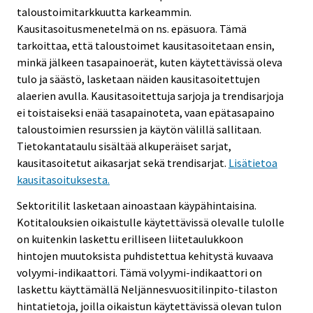
taloustoimitarkkuutta karkeammin.
Kausitasoitusmenetelmä on ns. epäsuora. Tämä
tarkoittaa, että taloustoimet kausitasoitetaan ensin,
minkä jälkeen tasapainoerät, kuten käytettävissä oleva
tulo ja säästö, lasketaan näiden kausitasoitettujen
alaerien avulla. Kausitasoitettuja sarjoja ja trendisarjoja
ei toistaiseksi enää tasapainoteta, vaan epätasapaino
taloustoimien resurssien ja käytön välillä sallitaan.
Tietokantataulu sisältää alkuperäiset sarjat,
kausitasoitetut aikasarjat sekä trendisarjat.
Lisätietoa
kausitasoituksesta.
Sektoritilit lasketaan ainoastaan käypähintaisina.
Kotitalouksien oikaistulle käytettävissä olevalle tulolle
on kuitenkin laskettu erilliseen liitetaulukkoon
hintojen muutoksista puhdistettua kehitystä kuvaava
volyymi-indikaattori. Tämä volyymi-indikaattori on
laskettu käyttämällä Neljännesvuositilinpito-tilaston
hintatietoja, joilla oikaistun käytettävissä olevan tulon