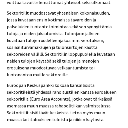
voittoa tavoittelemattomat yhteisöt sekä ulkomaat.
Sektoritilit muodostavat yhtenäisen kokonaisuuden,
jossa kuvataan ensin kotimaista tavaroiden ja
palveluiden tuotantotoimintaa sekä sen synnyttämiä
tuloja ja niiden jakautumista. Tulonjaon jälkeen
kuvataan tulojen uudelleenjakoa mm. verotuksen,
sosiaaliturvamaksujen ja tulonsiirtojen kautta
sektoreiden välillä. Sektoritilin loppupuolella kuvataan
näiden tulojen käyttöä sekä tulojen ja menojen
erotuksena muodostuvaa velkaantumista tai
luotonantoa muille sektoreille.
Euroopan Keskuspankki kokoaa kansallisista
sektoritileistä yhdessä rahoitustilien kanssa euroalueen
sektoritilit (Euro Area Accounts), jotka ovat tärkeässä
asemassa muun muassa rahapolitiikan valmistelussa.
Sektoritilit sisältävät keskeistä tietoa myös muun
muassa kotitalouksien tuloista ja niiden käytöstä.