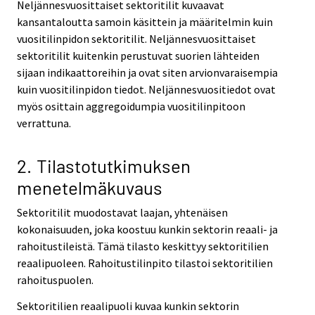
Neljännesvuosittaiset sektoritilit kuvaavat
kansantaloutta samoin käsittein ja määritelmin kuin
vuositilinpidon sektoritilit. Neljännesvuosittaiset
sektoritilit kuitenkin perustuvat suorien lähteiden
sijaan indikaattoreihin ja ovat siten arvionvaraisempia
kuin vuositilinpidon tiedot. Neljännesvuositiedot ovat
myös osittain aggregoidumpia vuositilinpitoon
verrattuna.
2. Tilastotutkimuksen
menetelmäkuvaus
Sektoritilit muodostavat laajan, yhtenäisen
kokonaisuuden, joka koostuu kunkin sektorin reaali- ja
rahoitustileistä. Tämä tilasto keskittyy sektoritilien
reaalipuoleen. Rahoitustilinpito tilastoi sektoritilien
rahoituspuolen.
Sektoritilien reaalipuoli kuvaa kunkin sektorin