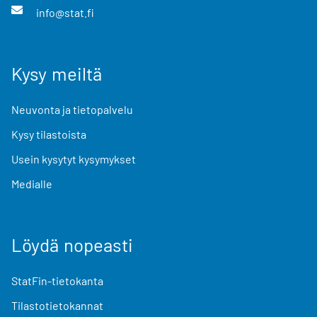
info@stat.fi
Kysy meiltä
Neuvonta ja tietopalvelu
Kysy tilastoista
Usein kysytyt kysymykset
Medialle
Löydä nopeasti
StatFin-tietokanta
Tilastotietokannat