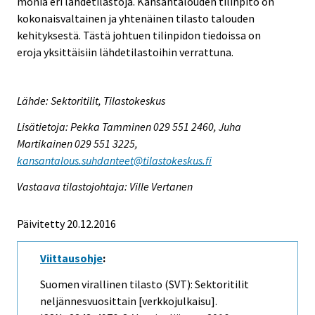
monia eri lähdetilastoja. Kansantalouden tilinpito on
kokonaisvaltainen ja yhtenäinen tilasto talouden
kehityksestä. Tästä johtuen tilinpidon tiedoissa on
eroja yksittäisiin lähdetilastoihin verrattuna.
Lähde: Sektoritilit, Tilastokeskus
Lisätietoja: Pekka Tamminen 029 551 2460, Juha
Martikainen 029 551 3225,
kansantalous.suhdanteet@tilastokeskus.fi
Vastaava tilastojohtaja: Ville Vertanen
Päivitetty 20.12.2016
Viittausohje
:
Suomen virallinen tilasto (SVT): Sektoritilit
neljännesvuosittain [verkkojulkaisu].