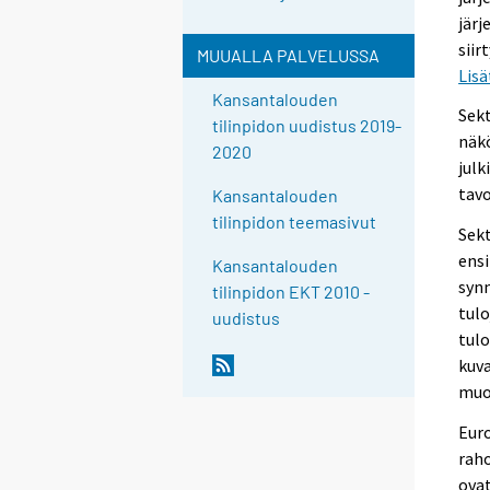
järj
siir
MUUALLA PALVELUSSA
Lisä
Kansantalouden
Sekt
tilinpidon uudistus 2019-
näkö
2020
julk
tav
Kansantalouden
tilinpidon teemasivut
Sekt
ensi
Kansantalouden
synn
tilinpidon EKT 2010 -
tulo
uudistus
tulo
kuva
muod
Euro
raho
ova