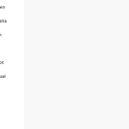
een
a
ällä
n
n
ot
ual