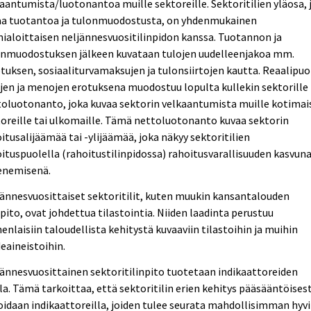
aantumista/luotonantoa muille sektoreille. Sektoritilien yläosa, 
aa tuotantoa ja tulonmuodostusta, on yhdenmukainen
ialoittaisen neljännesvuositilinpidon kanssa. Tuotannon ja
onmuodostuksen jälkeen kuvataan tulojen uudelleenjakoa mm.
tuksen, sosiaaliturvamaksujen ja tulonsiirtojen kautta. Reaalipu
jen ja menojen erotuksena muodostuu lopulta kullekin sektorille
oluotonanto, joka kuvaa sektorin velkaantumista muille kotimais
oreille tai ulkomaille. Tämä nettoluotonanto kuvaa sektorin
itusalijäämää tai -ylijäämää, joka näkyy sektoritilien
ituspuolella (rahoitustilinpidossa) rahoitusvarallisuuden kasvuna
enemisenä.
ännesvuosittaiset sektoritilit, kuten muukin kansantalouden
npito, ovat johdettua tilastointia. Niiden laadinta perustuu
nlaisiin taloudellista kehitystä kuvaaviin tilastoihin ja muihin
eaineistoihin.
ännesvuosittainen sektoritilinpito tuotetaan indikaattoreiden
la. Tämä tarkoittaa, että sektoritilin erien kehitys pääsääntöisest
oidaan indikaattoreilla, joiden tulee seurata mahdollisimman hyv