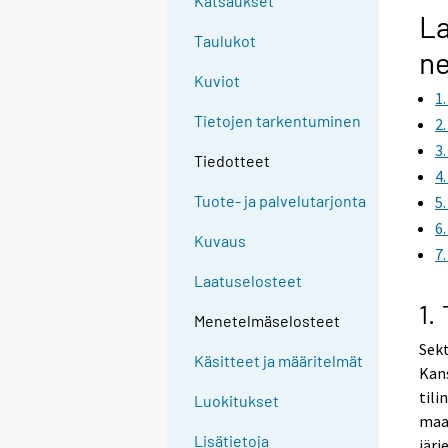
Katsaukset
La
Taulukot
ne
Kuviot
1
Tietojen tarkentuminen
2
3
Tiedotteet
4
Tuote- ja palvelutarjonta
5
6
Kuvaus
7
Laatuselosteet
1.
Menetelmäselosteet
Sekt
Käsitteet ja määritelmät
Kan
tili
Luokitukset
maa
Lisätietoja
järj