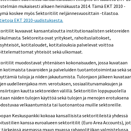
estelmän mukaisesti alkaen heinäkuusta 2014. Tämä EKT 2010 -
tymä koskee myös Sektoritilit neljännesvuosittain -tilastoa.
tietoja EKT 2010-uudistuksesta.
oritilit kuvaavat kansantaloutta institutionaalisten sektoreiden
kulmasta. Sektoreita ovat yritykset, rahoituslaitokset,
isyhteisöt, kotitaloudet, kotitalouksia palvelevat voittoa
oittelemattomat yhteisöt sekä ulkomaat.
oritilit muodostavat yhtenäisen kokonaisuuden, jossa kuvataan
n kotimaista tavaroiden ja palveluiden tuotantotoimintaa sekä s
yttämiä tuloja ja niiden jakautumista. Tulonjaon jälkeen kuvataa
jen uudelleenjakoa mm. verotuksen, sosiaaliturvamaksujen ja
nsiirtojen kautta sektoreiden välillä. Sektoritilin loppupuolella
taan näiden tulojen käyttöä sekä tulojen ja menojen erotuksena
ostuvaa velkaantumista tai luotonantoa muille sektoreille.
opan Keskuspankki kokoaa kansallisista sektoritileistä yhdessä
itustilien kanssa euroalueen sektoritilit (Euro Area Accounts), jo
t tärkeässä asemassa muun muassa rahapolitiikan valmistelussa.