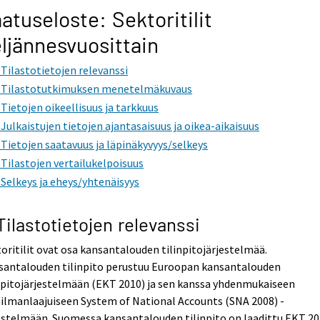
atuseloste: Sektoritilit
ljännesvuosittain
. Tilastotietojen relevanssi
. Tilastotutkimuksen menetelmäkuvaus
. Tietojen oikeellisuus ja tarkkuus
. Julkaistujen tietojen ajantasaisuus ja oikea-aikaisuus
. Tietojen saatavuus ja läpinäkyvyys/selkeys
. Tilastojen vertailukelpoisuus
. Selkeys ja eheys/yhtenäisyys
 Tilastotietojen relevanssi
oritilit ovat osa kansantalouden tilinpitojärjestelmää.
santalouden tilinpito perustuu Euroopan kansantalouden
npitojärjestelmään (EKT 2010) ja sen kanssa yhdenmukaiseen
ilmanlaajuiseen System of National Accounts (SNA 2008) -
estelmään. Suomessa kansantalouden tilinpito on laadittu EKT 20