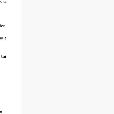
joka
olen
ille
 tai
i
in