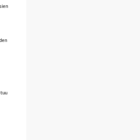
sien
iden
stuu