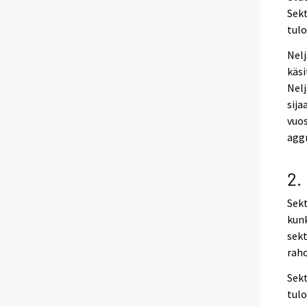
Sekt
tulo
Nelj
käsi
Nelj
sija
vuos
aggr
2.
Sekt
kunk
sekt
rah
Sekt
tulo