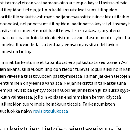
ot täsmäytetään vastaamaan aina uusimpia käytettävissä olevia
itilinpidon tietoja, jolloin kaikki muutokset vuositilinpidon
oritileillä vaikuttavat myös neljännesvuosittaisiin sektoritileihin
anneksi, neljännesvuositilinpidon laadinnassa käytetyt täsmäyt
ausitasoitusmenetelmät käsittelevät koko aikasarjan yhtenä
naisuutena, jolloin lähdeaineiston tai vuositason muutos yhdell
änneksellä/vuodella tarkentaa yleensä myös sitä edeltävien
ännesten tietoja.
immat tarkentumiset tapahtuvat ensijulkistusta seuraavien 2–3
en aikana, sillä vuositilinpidon tiedot tulevat lopullisiksi noin ka
en viiveellä tilastovuoden päättymisestä. Tämän jälkeen tietoje
entuminen on yleensä vähäistä. Neljänneksittäin tarkasteltuna
empia revisioita syntyy toisen vuosineljänneksen julkaisussa syys
kuun vaihteessa, jolloin voidaan ensimmäisen kerran käyttää
itilinpidon tuoreimpia heinäkuun tietoja. Tarkentumisten
ruusluokka näkyy
revisiotaulukosta.
 Julkaistujen tietojen ajantasaisuus ja