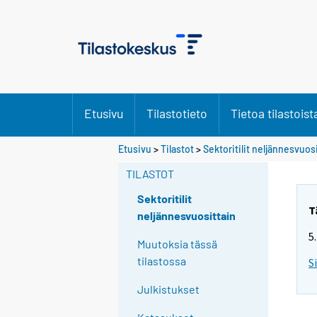
Etusivu
Tilastotieto
Tietoa tilastoist
Etusivu
>
Tilastot
>
Sektoritilit neljännesvuos
TILASTOT
Sektoritilit
T
neljännesvuosittain
5
Muutoksia tässä
tilastossa
S
Julkistukset