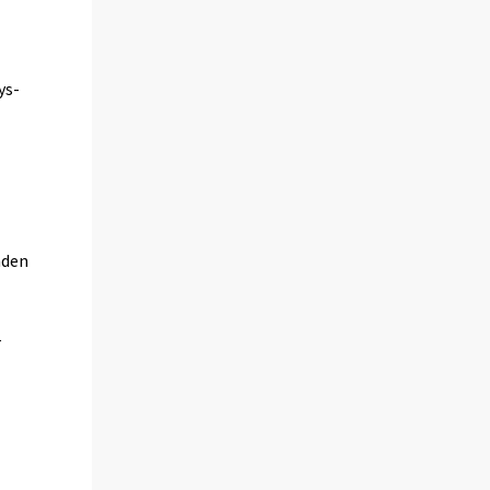
.
ys-
ä
hden
n
–