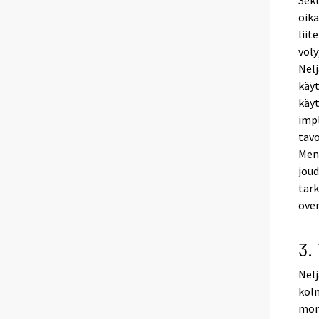
Sekt
oika
liit
voly
Nelj
käyt
käyt
impl
tavo
Mene
joud
tar
ove
3.
Nelj
kolm
mone