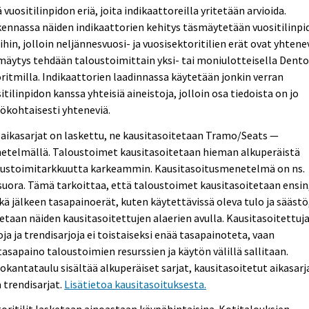
ä vuositilinpidon eriä, joita indikaattoreilla yritetään arvioida.
ennassa näiden indikaattorien kehitys täsmäytetään vuositilinpi
ihin, jolloin neljännesvuosi- ja vuosisektoritilien erät ovat yhtene
äytys tehdään taloustoimittain yksi- tai moniulotteisella Dent
ritmilla. Indikaattorien laadinnassa käytetään jonkin verran
itilinpidon kanssa yhteisiä aineistoja, jolloin osa tiedoista on jo
ökohtaisesti yhteneviä.
aikasarjat on laskettu, ne kausitasoitetaan Tramo/Seats —
etelmällä. Taloustoimet kausitasoitetaan hieman alkuperäistä
oustoimitarkkuutta karkeammin. Kausitasoitusmenetelmä on ns.
uora. Tämä tarkoittaa, että taloustoimet kausitasoitetaan ensin
ä jälkeen tasapainoerät, kuten käytettävissä oleva tulo ja säästö
etaan näiden kausitasoitettujen alaerien avulla. Kausitasoitettuj
oja ja trendisarjoja ei toistaiseksi enää tasapainoteta, vaan
asapaino taloustoimien resurssien ja käytön välillä sallitaan.
okantataulu sisältää alkuperäiset sarjat, kausitasoitetut aikasarj
 trendisarjat.
Lisätietoa kausitasoituksesta.