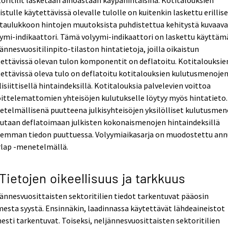
oritilit lasketaan ainoastaan käypähintaisina. Kotitalouksien
istulle käytettävissä olevalle tulolle on kuitenkin laskettu erillis
etaulukkoon hintojen muutoksista puhdistettua kehitystä kuvaav
ymi-indikaattori. Tämä volyymi-indikaattori on laskettu käyttäm
ännesvuositilinpito-tilaston hintatietoja, joilla oikaistun
ettävissä olevan tulon komponentit on deflatoitu. Kotitalouksie
ettävissä oleva tulo on deflatoitu kotitalouksien kulutusmenoje
isiittisellä hintaindeksillä. Kotitalouksia palvelevien voittoa
ittelemattomien yhteisöjen kulutukselle löytyy myös hintatieto.
telmällisenä puutteena julkisyhteisöjen yksilölliset kulutusmen
utaan deflatoimaan julkisten kokonaismenojen hintaindeksillä
kemman tiedon puuttuessa. Volyymiaikasarja on muodostettu ann
rlap -menetelmällä.
 Tietojen oikeellisuus ja tarkkuus
ännesvuosittaisten sektoritilien tiedot tarkentuvat pääosin
esta syystä. Ensinnäkin, laadinnassa käytettävät lähdeaineistot
sti tarkentuvat. Toiseksi, neljännesvuosittaisten sektoritilien