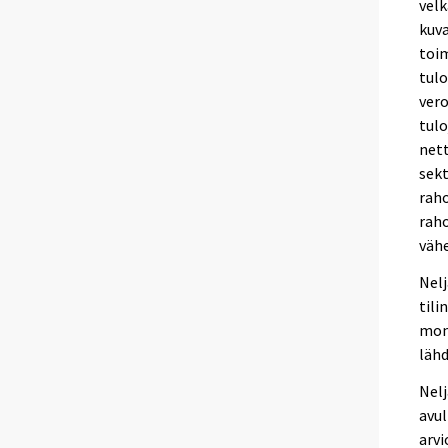
velk
kuv
toim
tul
vero
tulo
nett
sekt
raho
raho
väh
Nelj
tili
mone
lähd
Nelj
avul
arvi