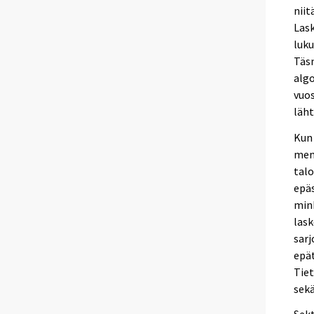
niit
Lask
luku
Täsm
algo
vuos
läht
Kun 
men
tal
epäs
mink
lask
sarj
epät
Tiet
sekä