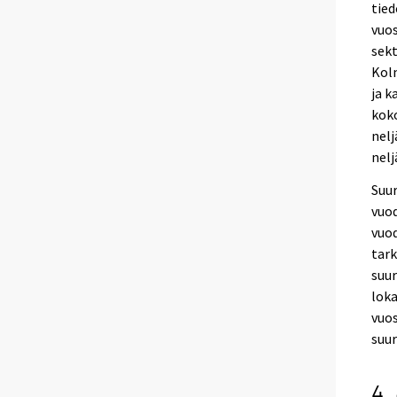
tied
vuos
sekt
Kolm
ja k
koko
nelj
nelj
Suur
vuod
vuod
tark
suur
loka
vuos
suu
4.