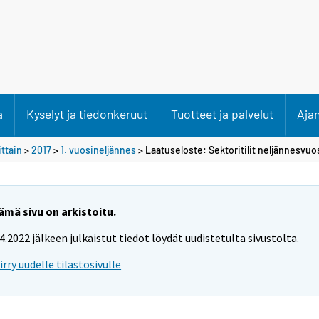
a
Kyselyt ja tiedonkeruut
Tuotteet ja palvelut
Aja
ittain
>
2017
>
1. vuosineljännes
> Laatuseloste: Sektoritilit neljännesvuo
ämä sivu on arkistoitu.
.4.2022 jälkeen julkaistut tiedot löydät uudistetulta sivustolta.
iirry uudelle tilastosivulle