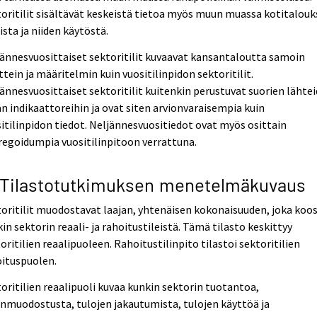
oritilit sisältävät keskeistä tietoa myös muun muassa kotitalouk
ista ja niiden käytöstä.
ännesvuosittaiset sektoritilit kuvaavat kansantaloutta samoin
ttein ja määritelmin kuin vuositilinpidon sektoritilit.
ännesvuosittaiset sektoritilit kuitenkin perustuvat suorien lähte
an indikaattoreihin ja ovat siten arvionvaraisempia kuin
itilinpidon tiedot. Neljännesvuositiedot ovat myös osittain
egoidumpia vuositilinpitoon verrattuna.
 Tilastotutkimuksen menetelmäkuvaus
oritilit muodostavat laajan, yhtenäisen kokonaisuuden, joka koo
in sektorin reaali- ja rahoitustileistä. Tämä tilasto keskittyy
oritilien reaalipuoleen. Rahoitustilinpito tilastoi sektoritilien
oituspuolen.
oritilien reaalipuoli kuvaa kunkin sektorin tuotantoa,
nmuodostusta, tulojen jakautumista, tulojen käyttöä ja