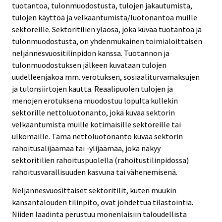
tuotantoa, tulonmuodostusta, tulojen jakautumista,
tulojen käyttöä ja velkaantumista/luotonantoa muille
sektoreille. Sektoritilien yläosa, joka kuvaa tuotantoa ja
tulonmuodostusta, on yhdenmukainen toimialoittaisen
neljännesvuositilinpidon kanssa. Tuotannon ja
tulonmuodostuksen jälkeen kuvataan tulojen
uudelleenjakoa mm. verotuksen, sosiaaliturvamaksujen
ja tulonsiirtojen kautta. Reaalipuolen tulojen ja
menojen erotuksena muodostuu lopulta kullekin
sektorille nettoluotonanto, joka kuvaa sektorin
velkaantumista muille kotimaisille sektoreille tai
ulkomaille. Tämä nettoluotonanto kuvaa sektorin
rahoitusalijäämää tai -ylijäämää, joka näkyy
sektoritilien rahoituspuolella (rahoitustilinpidossa)
rahoitusvarallisuuden kasvuna tai vähenemisenä.
Neljännesvuosittaiset sektoritilit, kuten muukin
kansantalouden tilinpito, ovat johdettua tilastointia.
Niiden laadinta perustuu monenlaisiin taloudellista