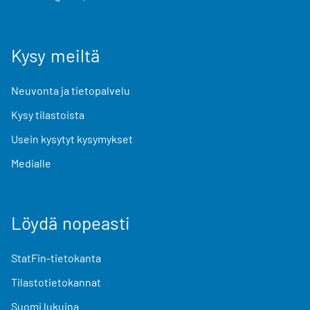
Kysy meiltä
Neuvonta ja tietopalvelu
Kysy tilastoista
Usein kysytyt kysymykset
Medialle
Löydä nopeasti
StatFin-tietokanta
Tilastotietokannat
Suomi lukuina