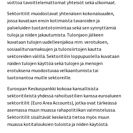
voittoa tavoittelemattomat yhteisöt sekä ulkomaat.
Sektoritilit muodostavat yhtenäisen kokonaisuuden,
jossa kuvataan ensin kotimaista tavaroiden ja
palveluiden tuotantotoimintaa sekä sen synnyttämiä
tuloja ja niiden jakautumista. Tulonjaon jälkeen
kuvataan tulojen uudelleenjakoa mm. verotuksen,
sosiaaliturvamaksujen ja tulonsiirtojen kautta
sektoreiden välillä. Sektoritilin loppupuolella kuvataan
näiden tulojen käyttöä sekä tulojen ja menojen
erotuksena muodostuvaa velkaantumista tai
luotonantoa muille sektoreille.
Euroopan Keskuspankki kokoaa kansallisista
sektoritileistä yhdessä rahoitustilien kanssa euroalueen
sektoritilit (Euro Area Accounts), jotka ovat tärkeässä
asemassa muun muassa rahapolitiikan valmistelussa.
Sektoritilit sisältävät keskeistä tietoa myös muun
muassa kotitalouksien tuloista ja niiden käytöstä.