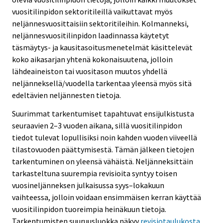
vuositilinpidon sektoritileillä vaikuttavat myös
neljännesvuosittaisiin sektoritileihin. Kolmanneksi,
neljännesvuositilinpidon laadinnassa käytetyt
täsmäytys- ja kausitasoitusmenetelmät käsittelevät
koko aikasarjan yhtenä kokonaisuutena, jolloin
lähdeaineiston tai vuositason muutos yhdellä
neljänneksellä/vuodella tarkentaa yleensä myös sitä
edeltävien neljännesten tietoja.
Suurimmat tarkentumiset tapahtuvat ensijulkistusta
seuraavien 2–3 vuoden aikana, sillä vuositilinpidon
tiedot tulevat lopullisiksi noin kahden vuoden viiveellä
tilastovuoden päättymisestä. Tämän jälkeen tietojen
tarkentuminen on yleensä vähäistä. Neljänneksittäin
tarkasteltuna suurempia revisioita syntyy toisen
vuosineljänneksen julkaisussa syys–lokakuun
vaihteessa, jolloin voidaan ensimmäisen kerran käyttää
vuositilinpidon tuoreimpia heinäkuun tietoja.
Tarkentumisten suuruusluokka näkyy
revisiotaulukosta.