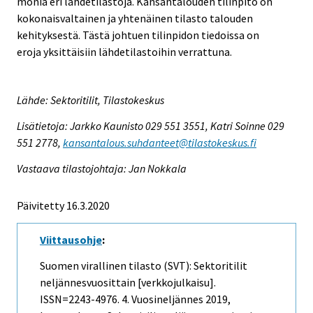
monia eri lähdetilastoja. Kansantalouden tilinpito on
kokonaisvaltainen ja yhtenäinen tilasto talouden
kehityksestä. Tästä johtuen tilinpidon tiedoissa on
eroja yksittäisiin lähdetilastoihin verrattuna.
Lähde: Sektoritilit, Tilastokeskus
Lisätietoja: Jarkko Kaunisto 029 551 3551, Katri Soinne 029
551 2778,
kansantalous.suhdanteet@tilastokeskus.fi
Vastaava tilastojohtaja: Jan Nokkala
Päivitetty 16.3.2020
Viittausohje
:
Suomen virallinen tilasto (SVT): Sektoritilit
neljännesvuosittain [verkkojulkaisu].
ISSN=2243-4976.
4. Vuosineljännes
2019,