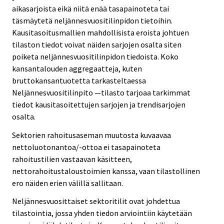
aikasarjoista eikä niitä enää tasapainoteta tai
täsmäytetä neljännesvuositilinpidon tietoihin.
Kausitasoitusmallien mahdollisista eroista johtuen
tilaston tiedot voivat näiden sarjojen osalta siten
poiketa neljännesvuositilinpidon tiedoista. Koko
kansantalouden aggregaatteja, kuten
bruttokansantuotetta tarkasteltaessa
Neljännesvuositilinpito —tilasto tarjoaa tarkimmat
tiedot kausitasoitettujen sarjojen ja trendisarjojen
osalta.
Sektorien rahoitusaseman muutosta kuvaavaa
nettoluotonantoa/-ottoa ei tasapainoteta
rahoitustilien vastaavan käsitteen,
nettorahoitustaloustoimien kanssa, vaan tilastollinen
ero näiden erien välillä sallitaan.
Neljännesvuosittaiset sektoritilit ovat johdettua
tilastointia, jossa yhden tiedon arviointiin käytetään