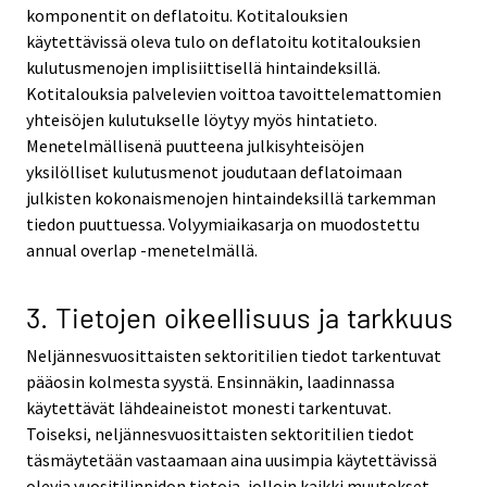
komponentit on deflatoitu. Kotitalouksien
käytettävissä oleva tulo on deflatoitu kotitalouksien
kulutusmenojen implisiittisellä hintaindeksillä.
Kotitalouksia palvelevien voittoa tavoittelemattomien
yhteisöjen kulutukselle löytyy myös hintatieto.
Menetelmällisenä puutteena julkisyhteisöjen
yksilölliset kulutusmenot joudutaan deflatoimaan
julkisten kokonaismenojen hintaindeksillä tarkemman
tiedon puuttuessa. Volyymiaikasarja on muodostettu
annual overlap -menetelmällä.
3. Tietojen oikeellisuus ja tarkkuus
Neljännesvuosittaisten sektoritilien tiedot tarkentuvat
pääosin kolmesta syystä. Ensinnäkin, laadinnassa
käytettävät lähdeaineistot monesti tarkentuvat.
Toiseksi, neljännesvuosittaisten sektoritilien tiedot
täsmäytetään vastaamaan aina uusimpia käytettävissä
olevia vuositilinpidon tietoja, jolloin kaikki muutokset