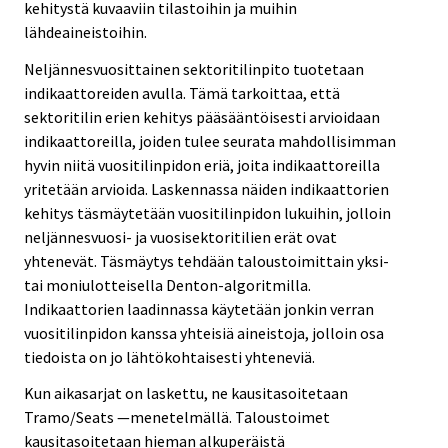
kehitystä kuvaaviin tilastoihin ja muihin
lähdeaineistoihin.
Neljännesvuosittainen sektoritilinpito tuotetaan
indikaattoreiden avulla. Tämä tarkoittaa, että
sektoritilin erien kehitys pääsääntöisesti arvioidaan
indikaattoreilla, joiden tulee seurata mahdollisimman
hyvin niitä vuositilinpidon eriä, joita indikaattoreilla
yritetään arvioida. Laskennassa näiden indikaattorien
kehitys täsmäytetään vuositilinpidon lukuihin, jolloin
neljännesvuosi- ja vuosisektoritilien erät ovat
yhtenevät. Täsmäytys tehdään taloustoimittain yksi-
tai moniulotteisella Denton-algoritmilla.
Indikaattorien laadinnassa käytetään jonkin verran
vuositilinpidon kanssa yhteisiä aineistoja, jolloin osa
tiedoista on jo lähtökohtaisesti yhteneviä.
Kun aikasarjat on laskettu, ne kausitasoitetaan
Tramo/Seats —menetelmällä. Taloustoimet
kausitasoitetaan hieman alkuperäistä