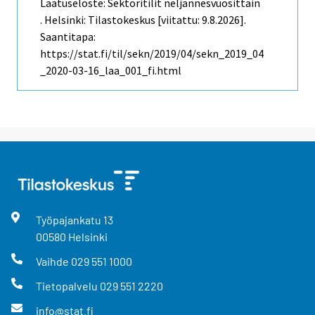
Laatuseloste: Sektoritilit neljännesvuosittain
. Helsinki: Tilastokeskus [viitattu: 9.8.2026].
Saantitapa:
https://stat.fi/til/sekn/2019/04/sekn_2019_04
_2020-03-16_laa_001_fi.html
Työpajankatu
13
00580
Helsinki
Vaihde
029 551 1000
Tietopalvelu
029 551 2220
info@stat.fi