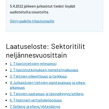
5.4.2022 jälkeen julkaistut tiedot löydät
uudistetulta sivustolta.
Siirry uudelle tilastosivulle
Laatuseloste: Sektoritilit
neljännesvuosittain
1. Tilastotietojen relevanssi
2. Tilastotutkimuksen menetelmäkuvaus
3. Tietojen oikeellisuus ja tarkkuus
4. Julkaistujen tietojen ajantasaisuus ja oikea-
aikaisuus
5. Tietojen saatavuus ja läpinäkyvyys/selkeys
6. Tilastojen vertailukelpoisuus
7. Selkeys ja eheys/yhtenäisyys