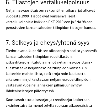
6. Tilastojen vertailukelpoisuus
Neljännesvuosittaisten sektoritilien aikasarjat alkavat
vuodesta 1999. Tiedot ovat kansainvälisesti
vertailukelpoisia kaikkien EKT 2010:een ja SNA 98:aan
perustuvien kansantalouden tilinpidon tietojen kanssa.
7. Selkeys ja eheys/yhtenäisyys
Tiedot ovat alkuperäisten aikasarjojen osalta yhteneviä
kansantalouden tilinpidon vuositilaston,
julkisyhteisöjen tulot ja menot neljännesvuosittain -
tilaston sekä neljännesvuositilinpidon kanssa. On
kuitenkin mahdollista, että eroja noin kuukautta
aikaisemmin julkaistavaan neljännesvuositilinpidon
vastaavan vuosineljänneksen julkaisuun syntyy
lähdeaineistojen päivittyessä .
Kausitasoitetut aikasarjat ja trendisarjat lasketaan
yksinkertaisella menettelyllä suoraan alkuperäisistä