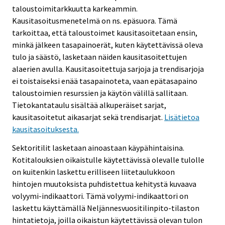
taloustoimitarkkuutta karkeammin.
Kausitasoitusmenetelmä on ns. epäsuora. Tämä
tarkoittaa, että taloustoimet kausitasoitetaan ensin,
minkä jälkeen tasapainoerät, kuten käytettävissä oleva
tulo ja säästö, lasketaan näiden kausitasoitettujen
alaerien avulla. Kausitasoitettuja sarjoja ja trendisarjoja
ei toistaiseksi enää tasapainoteta, vaan epätasapaino
taloustoimien resurssien ja käytön välillä sallitaan.
Tietokantataulu sisältää alkuperäiset sarjat,
kausitasoitetut aikasarjat sekä trendisarjat.
Lisätietoa
kausitasoituksesta.
Sektoritilit lasketaan ainoastaan käypähintaisina.
Kotitalouksien oikaistulle käytettävissä olevalle tulolle
on kuitenkin laskettu erilliseen liitetaulukkoon
hintojen muutoksista puhdistettua kehitystä kuvaava
volyymi-indikaattori. Tämä volyymi-indikaattori on
laskettu käyttämällä Neljännesvuositilinpito-tilaston
hintatietoja, joilla oikaistun käytettävissä olevan tulon