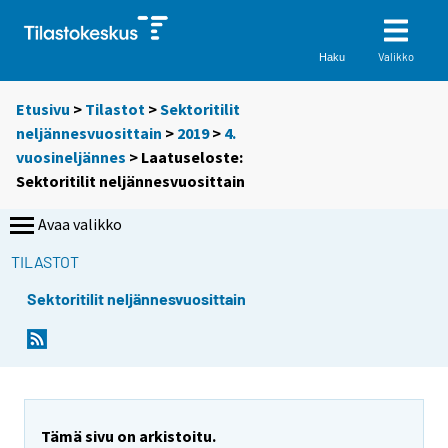
Valikko
Haku
Etusivu
>
Tilastot
>
Sektoritilit
neljännesvuosittain
>
2019
>
4.
vuosineljännes
> Laatuseloste:
Sektoritilit neljännesvuosittain
Avaa valikko
TILASTOT
Sektoritilit neljännesvuosittain
Tämä sivu on arkistoitu.