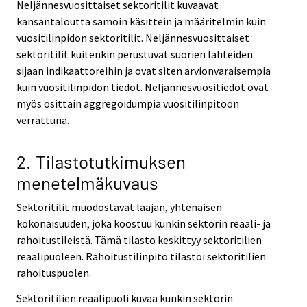
Neljännesvuosittaiset sektoritilit kuvaavat
kansantaloutta samoin käsittein ja määritelmin kuin
vuositilinpidon sektoritilit. Neljännesvuosittaiset
sektoritilit kuitenkin perustuvat suorien lähteiden
sijaan indikaattoreihin ja ovat siten arvionvaraisempia
kuin vuositilinpidon tiedot. Neljännesvuositiedot ovat
myös osittain aggregoidumpia vuositilinpitoon
verrattuna.
2. Tilastotutkimuksen
menetelmäkuvaus
Sektoritilit muodostavat laajan, yhtenäisen
kokonaisuuden, joka koostuu kunkin sektorin reaali- ja
rahoitustileistä. Tämä tilasto keskittyy sektoritilien
reaalipuoleen. Rahoitustilinpito tilastoi sektoritilien
rahoituspuolen.
Sektoritilien reaalipuoli kuvaa kunkin sektorin