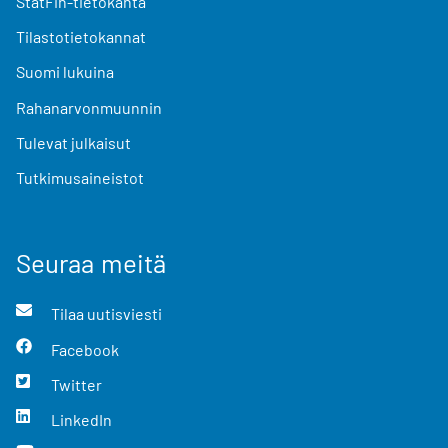
StatFin-tietokanta
Tilastotietokannat
Suomi lukuina
Rahanarvonmuunnin
Tulevat julkaisut
Tutkimusaineistot
Seuraa meitä
Tilaa uutisviesti
Facebook
Twitter
LinkedIn