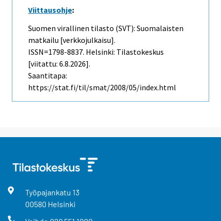
Viittausohje
:
Suomen virallinen tilasto (SVT): Suomalaisten
matkailu [verkkojulkaisu].
ISSN=1798-8837. Helsinki: Tilastokeskus
[viitattu: 6.8.2026].
Saantitapa:
https://stat.fi/til/smat/2008/05/index.html
Työpajankatu
13
00580
Helsinki