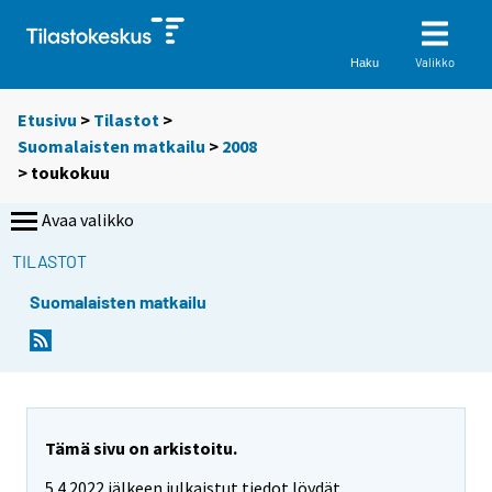
Valikko
Haku
Etusivu
>
Tilastot
>
Suomalaisten matkailu
>
2008
>
toukokuu
Avaa valikko
TILASTOT
Suomalaisten matkailu
Tämä sivu on arkistoitu.
5.4.2022 jälkeen julkaistut tiedot löydät