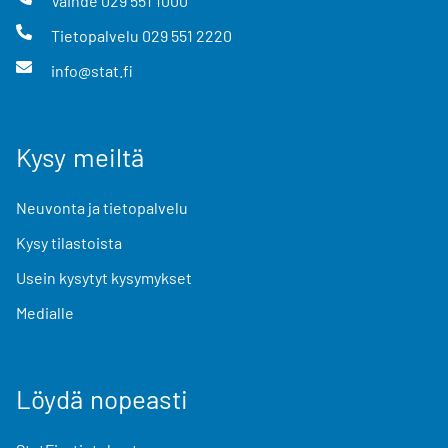
Vaihde
029 551 1000
Tietopalvelu
029 551 2220
info@stat.fi
Kysy meiltä
Neuvonta ja tietopalvelu
Kysy tilastoista
Usein kysytyt kysymykset
Medialle
Löydä nopeasti