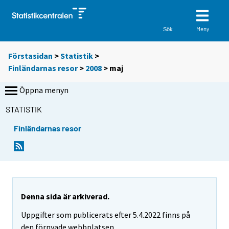
Meny
Sök
Förstasidan
>
Statistik
>
Finländarnas resor
>
2008
>
maj
Öppna menyn
STATISTIK
Finländarnas resor
Denna sida är arkiverad.
Uppgifter som publicerats efter 5.4.2022 finns på
den förnyade webbplatsen.