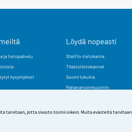
meiltä
Löydä nopeasti
 ja tietopalvelu
StatFin-tietokanta
stoista
Tilastotietokannat
sytyt kysymykset
Suomi lukuina
Rahanarvonmuunnin
Tulevat julkaisut
Tutkimusaineistot
arvitaan, jotta sivusto toimii oikein. Muita evästeitä tarvitaan