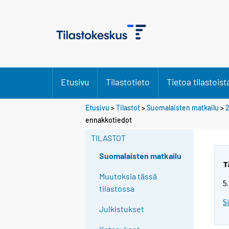
Etusivu
Tilastotieto
Tietoa tilastoist
Etusivu
>
Tilastot
>
Suomalaisten matkailu
>
ennakkotiedot
TILASTOT
Suomalaisten matkailu
T
Muutoksia tässä
5
tilastossa
S
Julkistukset