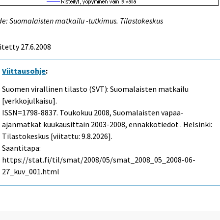
e: Suomalaisten matkailu -tutkimus. Tilastokeskus
itetty
27.6.2008
Viittausohje
:
Suomen virallinen tilasto (SVT): Suomalaisten matkailu
[verkkojulkaisu].
ISSN=1798-8837.
Toukokuu
2008, Suomalaisten vapaa-
ajanmatkat kuukausittain 2003-2008, ennakkotiedot . Helsinki:
Tilastokeskus [viitattu: 9.8.2026].
Saantitapa:
https://stat.fi/til/smat/2008/05/smat_2008_05_2008-06-
27_kuv_001.html