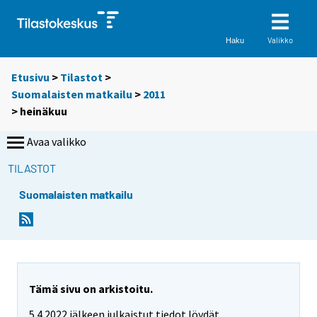
Valikko
Haku
Etusivu
>
Tilastot
>
Suomalaisten matkailu
>
2011
>
heinäkuu
Avaa valikko
TILASTOT
Suomalaisten matkailu
Tämä sivu on arkistoitu.
5.4.2022 jälkeen julkaistut tiedot löydät