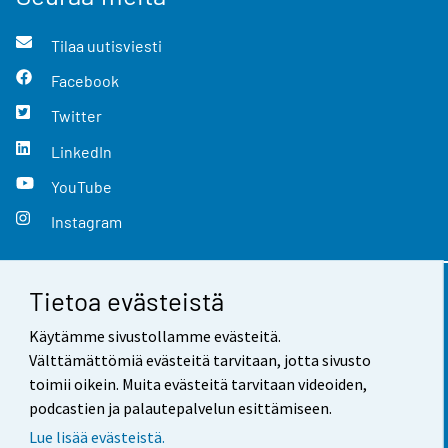
Tilaa uutisviesti
Facebook
Twitter
LinkedIn
YouTube
Instagram
Tietoa evästeistä
Yhteystiedot
Käytämme sivustollamme evästeitä.
Palaute
Välttämättömiä evästeitä tarvitaan, jotta sivusto
toimii oikein. Muita evästeitä tarvitaan videoiden,
Käyttöehdot
podcastien ja palautepalvelun esittämiseen.
Tietosuoja
Lue lisää evästeistä.