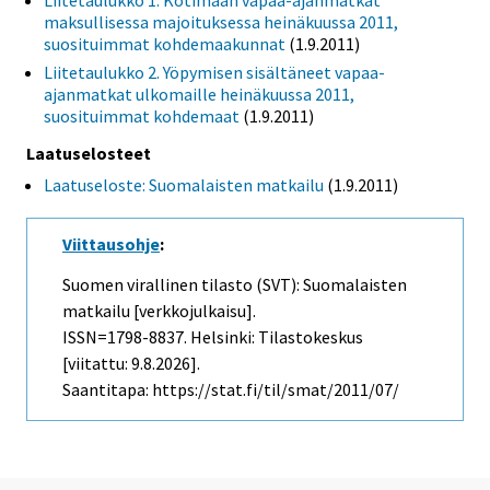
Liitetaulukko 1. Kotimaan vapaa-ajanmatkat
maksullisessa majoituksessa heinäkuussa 2011,
suosituimmat kohdemaakunnat
(1.9.2011)
Liitetaulukko 2. Yöpymisen sisältäneet vapaa-
ajanmatkat ulkomaille heinäkuussa 2011,
suosituimmat kohdemaat
(1.9.2011)
Laatuselosteet
Laatuseloste: Suomalaisten matkailu
(1.9.2011)
Viittausohje
:
Suomen virallinen tilasto (SVT): Suomalaisten
matkailu [verkkojulkaisu].
ISSN=1798-8837. Helsinki: Tilastokeskus
[viitattu: 9.8.2026].
Saantitapa: https://stat.fi/til/smat/2011/07/