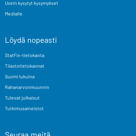
Usein kysytyt kysymykset
Medialle
Löydä nopeasti
StatFin-tietokanta
Tilastotietokannat
Suomi lukuina
Rahanarvonmuunnin
Tulevat julkaisut
Tutkimusaineistot
Seuraa meitä