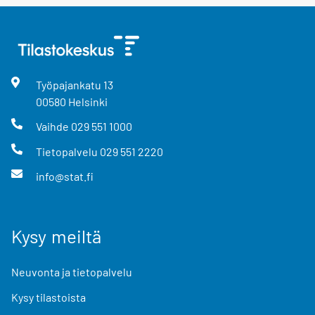
Työpajankatu
13
00580
Helsinki
Vaihde
029 551 1000
Tietopalvelu
029 551 2220
info@stat.fi
Kysy meiltä
Neuvonta ja tietopalvelu
Kysy tilastoista