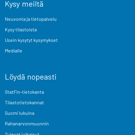
Kysy meiltä
Neuvonta ja tietopalvelu
Kysy tilastoista
Usein kysytyt kysymykset
Medialle
Löydä nopeasti
StatFin-tietokanta
Tilastotietokannat
Suomi lukuina
Rahanarvonmuunnin
Tulevat julkaisut