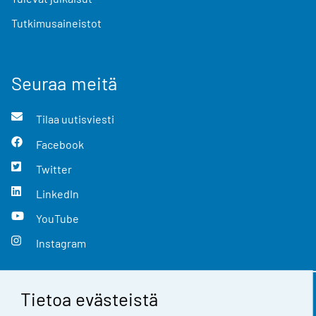
Tutkimusaineistot
Seuraa meitä
Tilaa uutisviesti
Facebook
Twitter
LinkedIn
YouTube
Instagram
Tietoa evästeistä
Yhteystiedot