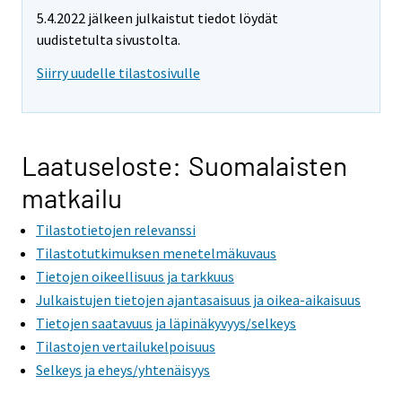
5.4.2022 jälkeen julkaistut tiedot löydät
uudistetulta sivustolta.
Siirry uudelle tilastosivulle
Laatuseloste: Suomalaisten
matkailu
Tilastotietojen relevanssi
Tilastotutkimuksen menetelmäkuvaus
Tietojen oikeellisuus ja tarkkuus
Julkaistujen tietojen ajantasaisuus ja oikea-aikaisuus
Tietojen saatavuus ja läpinäkyvyys/selkeys
Tilastojen vertailukelpoisuus
Selkeys ja eheys/yhtenäisyys