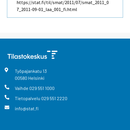
https://stat.fi/til/smat/2011/07/smat_2011_0
7_2011-09-01_laa_001_fi.html
Työpajankatu
13
00580
Helsinki
Vaihde
029 551 1000
Tietopalvelu
029 551 2220
info@stat.fi