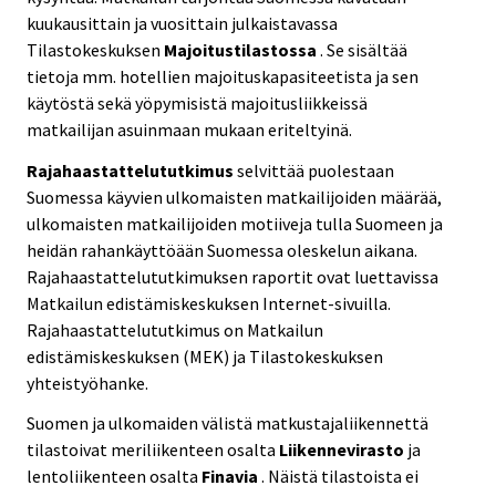
kuukausittain ja vuosittain julkaistavassa
Tilastokeskuksen
Majoitustilastossa
. Se sisältää
tietoja mm. hotellien majoituskapasiteetista ja sen
käytöstä sekä yöpymisistä majoitusliikkeissä
matkailijan asuinmaan mukaan eriteltyinä.
Rajahaastattelututkimus
selvittää puolestaan
Suomessa käyvien ulkomaisten matkailijoiden määrää,
ulkomaisten matkailijoiden motiiveja tulla Suomeen ja
heidän rahankäyttöään Suomessa oleskelun aikana.
Rajahaastattelututkimuksen raportit ovat luettavissa
Matkailun edistämiskeskuksen Internet-sivuilla.
Rajahaastattelututkimus on Matkailun
edistämiskeskuksen (MEK) ja Tilastokeskuksen
yhteistyöhanke.
Suomen ja ulkomaiden välistä matkustajaliikennettä
tilastoivat meriliikenteen osalta
Liikennevirasto
ja
lentoliikenteen osalta
Finavia
. Näistä tilastoista ei