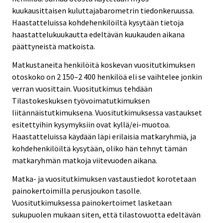
kuukausittaisen kuluttajabarometrin tiedonkeruussa.
Haastatteluissa kohdehenkilöiltä kysytään tietoja
haastattelukuukautta edeltävän kuukauden aikana
päättyneistä matkoista.
Matkustaneita henkilöitä koskevan vuositutkimuksen
otoskoko on 2 150–2 400 henkilöä eli se vaihtelee jonkin
verran vuosittain. Vuositutkimus tehdään
Tilastokeskuksen työvoimatutkimuksen
liitännäistutkimuksena. Vuositutkimuksessa vastaukset
esitettyihin kysymyksiin ovat kyllä/ei-muotoa.
Haastatteluissa käydään läpi erilaisia matkaryhmiä, ja
kohdehenkilöiltä kysytään, oliko hän tehnyt tämän
matkaryhmän matkoja viitevuoden aikana.
Matka- ja vuositutkimuksen vastaustiedot korotetaan
painokertoimilla perusjoukon tasolle.
Vuositutkimuksessa painokertoimet lasketaan
sukupuolen mukaan siten, että tilastovuotta edeltävän