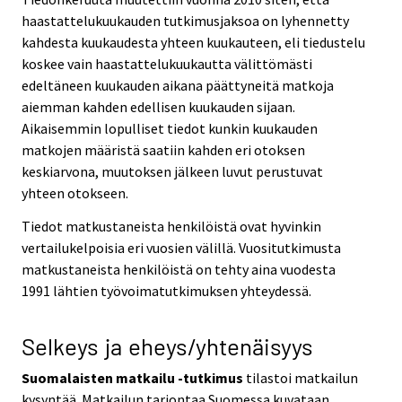
haastattelukuukauden tutkimusjaksoa on lyhennetty
kahdesta kuukaudesta yhteen kuukauteen, eli tiedustelu
koskee vain haastattelukuukautta välittömästi
edeltäneen kuukauden aikana päättyneitä matkoja
aiemman kahden edellisen kuukauden sijaan.
Aikaisemmin lopulliset tiedot kunkin kuukauden
matkojen määristä saatiin kahden eri otoksen
keskiarvona, muutoksen jälkeen luvut perustuvat
yhteen otokseen.
Tiedot matkustaneista henkilöistä ovat hyvinkin
vertailukelpoisia eri vuosien välillä. Vuositutkimusta
matkustaneista henkilöistä on tehty aina vuodesta
1991 lähtien työvoimatutkimuksen yhteydessä.
Selkeys ja eheys/yhtenäisyys
Suomalaisten matkailu -tutkimus
tilastoi matkailun
kysyntää. Matkailun tarjontaa Suomessa kuvataan