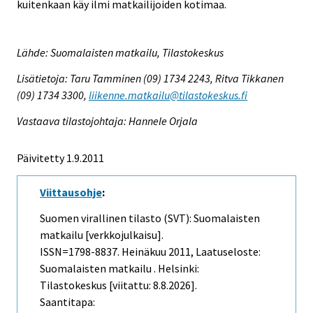
kuitenkaan käy ilmi matkailijoiden kotimaa.
Lähde: Suomalaisten matkailu, Tilastokeskus
Lisätietoja: Taru Tamminen (09) 1734 2243, Ritva Tikkanen
(09) 1734 3300,
liikenne.matkailu@tilastokeskus.fi
Vastaava tilastojohtaja: Hannele Orjala
Päivitetty 1.9.2011
Viittausohje
:
Suomen virallinen tilasto (SVT): Suomalaisten
matkailu [verkkojulkaisu].
ISSN=1798-8837.
Heinäkuu
2011, Laatuseloste:
Suomalaisten matkailu . Helsinki:
Tilastokeskus [viitattu: 8.8.2026].
Saantitapa: