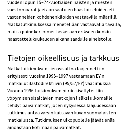
vuoden lopun 15–74-vuotiaiden naisten ja miesten
väestömäärät jaetaan saatujen haastatteluiden eli
vastanneiden kohdehenkilöiden vastaavilla määrillä.
Matkatutkimuksessa menetellään vastaavalla tavalla,
mutta painokertoimet lasketaan erikseen kunkin
haastattelukuukauden aikana saadulle aineistolle.
Tietojen oikeellisuus ja tarkkuus
Matkatutkimuksen tietosisältöä laajennettiin
erityisesti vuosina 1995–1997 vastaamaan EY:n
matkailutilastodirektiivin (95/57/EY) vaatimuksia.
Vuonna 1996 tutkimuksen piiriin sisällytettiin
yöpymisen sisältävien matkojen lisäksi ulkomaille
tehdyt päivämatkat, joten nykyisessä laajuudessaan
tutkimus antaa varsin kattavan kuvan suomalaisten
matkailusta. Tutkimuksen ulkopuolelle jäävät enää
ainoastaan kotimaan päivämatkat.