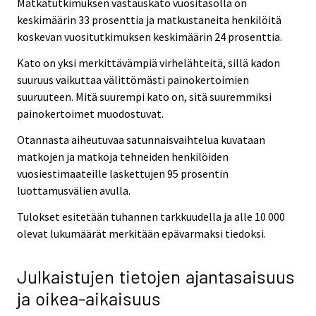
Matkatutkimuksen vastauskato vuositasolla on
keskimäärin 33 prosenttia ja matkustaneita henkilöitä
koskevan vuositutkimuksen keskimäärin 24 prosenttia.
Kato on yksi merkittävämpiä virhelähteitä, sillä kadon
suuruus vaikuttaa välittömästi painokertoimien
suuruuteen. Mitä suurempi kato on, sitä suuremmiksi
painokertoimet muodostuvat.
Otannasta aiheutuvaa satunnaisvaihtelua kuvataan
matkojen ja matkoja tehneiden henkilöiden
vuosiestimaateille laskettujen 95 prosentin
luottamusvälien avulla.
Tulokset esitetään tuhannen tarkkuudella ja alle 10 000
olevat lukumäärät merkitään epävarmaksi tiedoksi.
Julkaistujen tietojen ajantasaisuus
ja oikea-aikaisuus