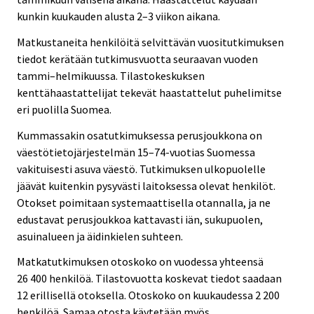
kunkin kuukauden alusta 2–3 viikon aikana.
Matkustaneita henkilöitä selvittävän vuositutkimuksen
tiedot kerätään tutkimusvuotta seuraavan vuoden
tammi–helmikuussa. Tilastokeskuksen
kenttähaastattelijat tekevät haastattelut puhelimitse
eri puolilla Suomea.
Kummassakin osatutkimuksessa perusjoukkona on
väestötietojärjestelmän 15–74-vuotias Suomessa
vakituisesti asuva väestö. Tutkimuksen ulkopuolelle
jäävät kuitenkin pysyvästi laitoksessa olevat henkilöt.
Otokset poimitaan systemaattisella otannalla, ja ne
edustavat perusjoukkoa kattavasti iän, sukupuolen,
asuinalueen ja äidinkielen suhteen.
Matkatutkimuksen otoskoko on vuodessa yhteensä
26 400 henkilöä. Tilastovuotta koskevat tiedot saadaan
12 erillisellä otoksella. Otoskoko on kuukaudessa 2 200
henkilöä. Samaa otosta käytetään myös