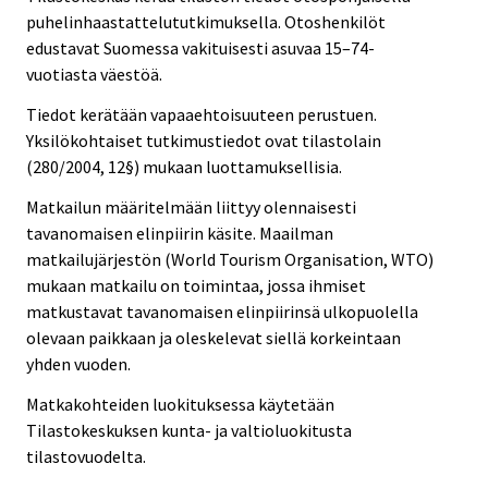
puhelinhaastattelututkimuksella. Otoshenkilöt
edustavat Suomessa vakituisesti asuvaa 15–74-
vuotiasta väestöä.
Tiedot kerätään vapaaehtoisuuteen perustuen.
Yksilökohtaiset tutkimustiedot ovat tilastolain
(280/2004, 12§) mukaan luottamuksellisia.
Matkailun määritelmään liittyy olennaisesti
tavanomaisen elinpiirin käsite. Maailman
matkailujärjestön (World Tourism Organisation, WTO)
mukaan matkailu on toimintaa, jossa ihmiset
matkustavat tavanomaisen elinpiirinsä ulkopuolella
olevaan paikkaan ja oleskelevat siellä korkeintaan
yhden vuoden.
Matkakohteiden luokituksessa käytetään
Tilastokeskuksen kunta- ja valtioluokitusta
tilastovuodelta.