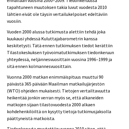
ennallaan vuosina 2000–2009. Tiedonkeruussa
tapahtuneen muutoksen takia luvut vuodesta 2010
lähtien eivät ole täysin vertailukelpoiset edeltäviin
vuosiin.
Vuoden 2000 alussa tutkimusta alettiin tehdä joka
kuukausi yhdessä Kuluttajabarometrin kanssa
keskitetysti. Tätä ennen tutkimuksen tiedot kerättiin
Tilastokeskuksen työvoimatutkimuksen tiedonkeruun
yhteydessä, neljännesvuosittain vuosina 1996–1999 ja
sitä ennen kolmannesvuosittain.
Vuonna 2000 matkan enimmäispituus muuttui 90
päivästä 365 päivään Maailman matkailujärjestön
(WTO) ohjeiden mukaisesti. Tietojen vertailtavuutta
heikentää jonkin verran myös se, että alkaneiden
matkojen sijaan tilastovuodesta 2000 alkaen
kohdehenkilöiltä on kysytty tietoja tutkimusjaksolla
päättyneistä matkoista.
Tiedonkeruuta muutettiin vuonna 2010 siten, että