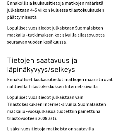
Ennakollisia kuukausitietoja matkojen määristä
julkaistaan 4–5 viikon kuluessa tilastokuukauden
päättymisestä.
Lopulliset vuositiedot julkaistaan Suomalaisten
matkailu -tutkimuksen kotisivuilla tilastovuotta
seuraavan vuoden kesäkuussa.
Tietojen saatavuus ja
läpinäkyvyys/selkeys
Ennakolliset kuukausitiedot matkojen määristä ovat
nähtävillä Tilastokeskuksen Internet-sivuilla.
Lopulliset vuositiedot julkaistaan vain
Tilastokeskuksen Internet-sivuilla. Suomalaisten
matkailu -vuosijulkaisua tuotettiin painettuna
tilastovuoteen 2008 asti.
Lisäksi vuositietoja matkoista on saatavilla