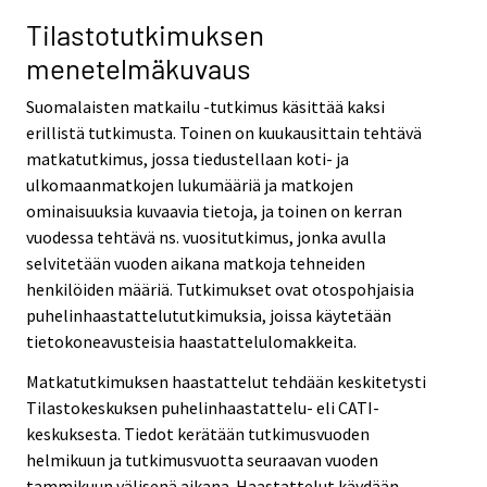
Tilastotutkimuksen
menetelmäkuvaus
Suomalaisten matkailu -tutkimus käsittää kaksi
erillistä tutkimusta. Toinen on kuukausittain tehtävä
matkatutkimus, jossa tiedustellaan koti- ja
ulkomaanmatkojen lukumääriä ja matkojen
ominaisuuksia kuvaavia tietoja, ja toinen on kerran
vuodessa tehtävä ns. vuositutkimus, jonka avulla
selvitetään vuoden aikana matkoja tehneiden
henkilöiden määriä. Tutkimukset ovat otospohjaisia
puhelinhaastattelututkimuksia, joissa käytetään
tietokoneavusteisia haastattelulomakkeita.
Matkatutkimuksen haastattelut tehdään keskitetysti
Tilastokeskuksen puhelinhaastattelu- eli CATI-
keskuksesta. Tiedot kerätään tutkimusvuoden
helmikuun ja tutkimusvuotta seuraavan vuoden
tammikuun välisenä aikana. Haastattelut käydään