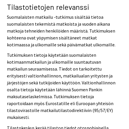
Tilastotietojen relevanssi
Suomalaisten matkailu -tutkimus sisältää tietoa
suomalaisten tekemistä matkoista ja vuoden aikana
matkoja tehneiden henkilöiden määristä. Tutkimuksen
kohteena ovat yöpymisen sisältäneet matkat
kotimaassa ja ulkomaille sekä päivämatkat ulkomaille.
Tutkimuksen tietoja käytetään suomalaisten
kotimaanmatkailun ja ulkomaille suuntautuvan
matkailun seuraamisessa. Tiedot on tarkoitettu
erityisesti valtionhallinnon, matkailualan yritysten ja
järjestöjen sekä tutkijoiden käyttöön. Valtionhallinnon
osalta tietoja käytetään lähinnä Suomen Pankin
maksutaselaskelmissa. Tutkimuksen tietoja
raportoidaan myös Eurostatille eli Euroopan yhteisön
tilastovirastolle matkailutilastodirektiivin (95/57/EY)
mukaisesti.
Tilastokeskus kerää tilaston tiedot otospohjaisella