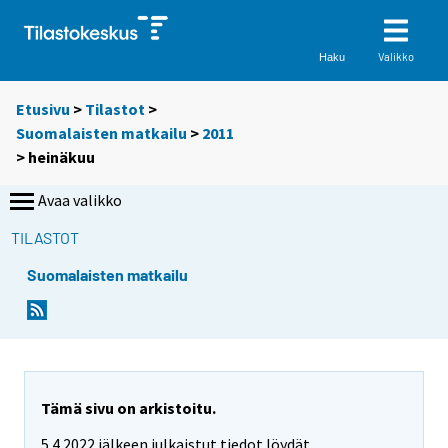
Valikko
Haku
Etusivu
>
Tilastot
>
Suomalaisten matkailu
>
2011
>
heinäkuu
Avaa valikko
TILASTOT
Suomalaisten matkailu
Tämä sivu on arkistoitu.
5.4.2022 jälkeen julkaistut tiedot löydät