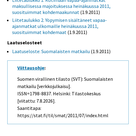
Liitetaulukko 1. Kotimaan vapaa-ajanmatkat
maksullisessa majoituksessa heinäkuussa 2011,
suosituimmat kohdemaakunnat
(1.9.2011)
Liitetaulukko 2. Yöpymisen sisältäneet vapaa-
ajanmatkat ulkomaille heinäkuussa 2011,
suosituimmat kohdemaat
(1.9.2011)
Laatuselosteet
Laatuseloste: Suomalaisten matkailu
(1.9.2011)
Viittausohje
:
Suomen virallinen tilasto (SVT): Suomalaisten
matkailu [verkkojulkaisu].
ISSN=1798-8837. Helsinki: Tilastokeskus
[viitattu: 7.8.2026].
Saantitapa:
https://stat.fi/til/smat/2011/07/index.html