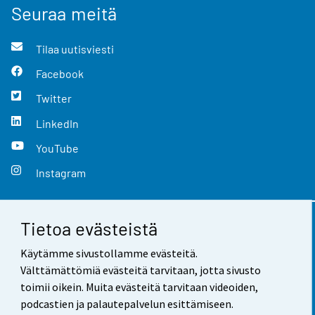
Seuraa meitä
Tilaa uutisviesti
Facebook
Twitter
LinkedIn
YouTube
Instagram
Tietoa evästeistä
Yhteystiedot
Käytämme sivustollamme evästeitä.
Palaute
Välttämättömiä evästeitä tarvitaan, jotta sivusto
toimii oikein. Muita evästeitä tarvitaan videoiden,
Käyttöehdot
podcastien ja palautepalvelun esittämiseen.