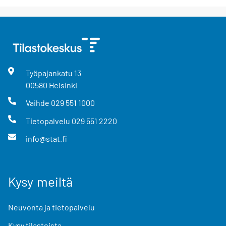
Työpajankatu
13
00580
Helsinki
Vaihde
029 551 1000
Tietopalvelu
029 551 2220
info@stat.fi
Kysy meiltä
Neuvonta ja tietopalvelu
Kysy tilastoista