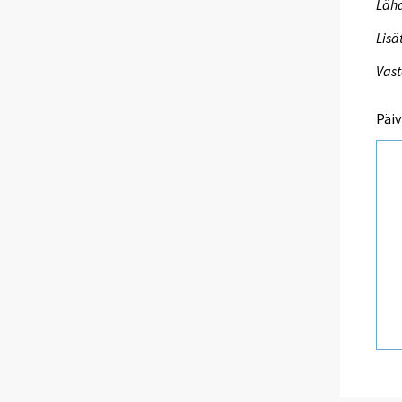
Lähd
Lisä
Vast
Päiv