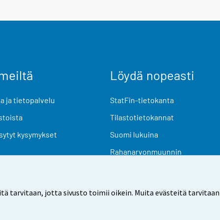
meiltä
Löydä nopeasti
 ja tietopalvelu
StatFin-tietokanta
stoista
Tilastotietokannat
sytyt kysymykset
Suomi lukuina
Rahanarvonmuunnin
Tulevat julkaisut
Tutkimusaineistot
arvitaan, jotta sivusto toimii oikein. Muita evästeitä tarvitaan