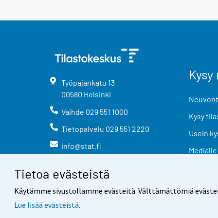
Kysy 
Työpajankatu
13
00580
Helsinki
Neuvonta
Vaihde
029 551 1000
Kysy tila
Tietopalvelu
029 551 2220
Usein ky
info@stat.fi
Medialle
Tietoa evästeistä
Käytämme sivustollamme evästeitä. Välttämättömiä evästeitä t
Lue lisää evästeistä.