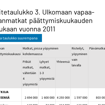
itetaulukko 3. Ulkomaan vapaa-
janmatkat päättymiskuukauden
ukaan vuonna 2011
a taulukko suurempana
kan
Matkat, joissa yöpyminen
Risteilyt,
Päivämatka
ttymiskuukausi
kohdemaassa
yöpyminen
vain
Pitkät
Lyhyet
Yhteensä
laivalla
matkat,
matkat,
vähintään
1-3
4
yöpymistä
yöpymistä
TKOJA
TEENSÄ
2 694 000
1 600 000
4 293 000
1 597 000
803 00