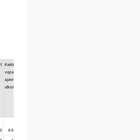
t
Kaikki
vapaa-
ajanmatkat
ulkomaille
0
6 693 000