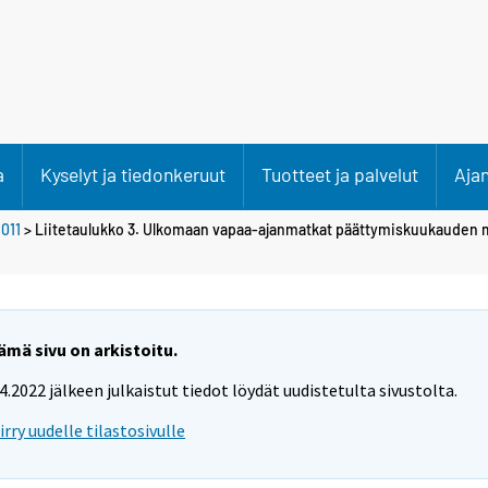
a
Kyselyt ja tiedonkeruut
Tuotteet ja palvelut
Aja
011
> Liitetaulukko 3. Ulkomaan vapaa-ajanmatkat päättymiskuukauden
ämä sivu on arkistoitu.
.4.2022 jälkeen julkaistut tiedot löydät uudistetulta sivustolta.
iirry uudelle tilastosivulle