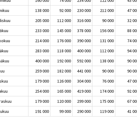
mikuu
160 000
74 000
234 000
122 000
43 00
mikuu
138 000
92 000
230 000
212 000
47 00
liskuu
205 000
112 000
316 000
90 000
32 00
tikuu
233 000
145 000
378 000
156 000
88 00
kokuu
214 000
176 000
390 000
131 000
74 00
äkuu
283 000
118 000
400 000
112 000
94 00
näkuu
400 000
192 000
592 000
138 000
90 00
kuu
259 000
182 000
441 000
90 000
90 00
skuu
179 000
126 000
304 000
76 000
47 00
akuu
254 000
165 000
419 000
174 000
92 00
raskuu
179 000
120 000
299 000
175 000
67 00
lukuu
191 000
99 000
290 000
119 000
41 00