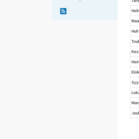
Tam
Hel
Maa
Huh
Tou
Kes
Hei
Elo
Syy
Lok
Mar
Jou