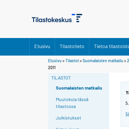
Etusivu
Tilastotieto
Tietoa tilastoist
Etusivu
>
Tilastot
>
Suomalaisten matkailu
>
2
2011
TILASTOT
Suomalaisten matkailu
T
Muutoksia tässä
5
tilastossa
S
Julkistukset