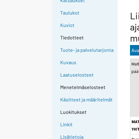
Katsaukset
Taulukot
Li
a
Kuviot
m
Tiedotteet
Tuote- ja palvelutarjonta
Ava
Kuvaus
Mat
pää
Laatuselosteet
Menetelmäselosteet
Käsitteet ja määritelmät
Luokitukset
MA
Linkit
YH
Lisätietoja