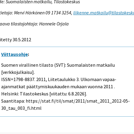
e: Suomalaisten matkailu, Tilastokeskus
tietoja: Mervi Härkönen 09 1734 3254,
liikenne.matkailu@tilastokesku
aava tilastojohtaja: Hannele Orjala
itetty 30.5.2012
Viittausohje
:
Suomen virallinen tilasto (SVT): Suomalaisten matkailu
[verkkojulkaisu].
ISSN=1798-8837. 2011, Liitetaulukko 3. Ulkomaan vapaa-
ajanmatkat päättymiskuukauden mukaan vuonna 2011 .
Helsinki: Tilastokeskus [viitattu: 6.8.2026].
Saantitapa: https://stat.fi/til/smat/2011/smat_2011_2012-05-
30_tau_003_fi.html