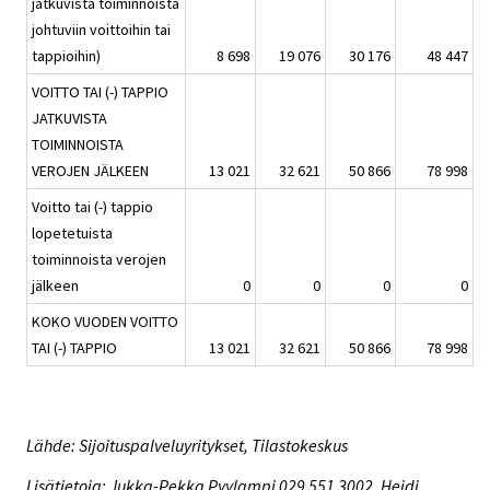
jatkuvista toiminnoista
johtuviin voittoihin tai
tappioihin)
8 698
19 076
30 176
48 447
VOITTO TAI (-) TAPPIO
JATKUVISTA
TOIMINNOISTA
VEROJEN JÄLKEEN
13 021
32 621
50 866
78 998
Voitto tai (-) tappio
lopetetuista
toiminnoista verojen
jälkeen
0
0
0
0
KOKO VUODEN VOITTO
TAI (-) TAPPIO
13 021
32 621
50 866
78 998
Lähde: Sijoituspalveluyritykset, Tilastokeskus
Lisätietoja: Jukka-Pekka Pyylampi 029 551 3002, Heidi