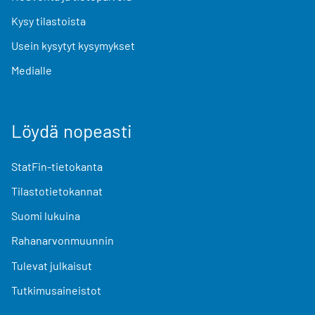
Kysy tilastoista
Usein kysytyt kysymykset
Medialle
Löydä nopeasti
StatFin-tietokanta
Tilastotietokannat
Suomi lukuina
Rahanarvonmuunnin
Tulevat julkaisut
Tutkimusaineistot