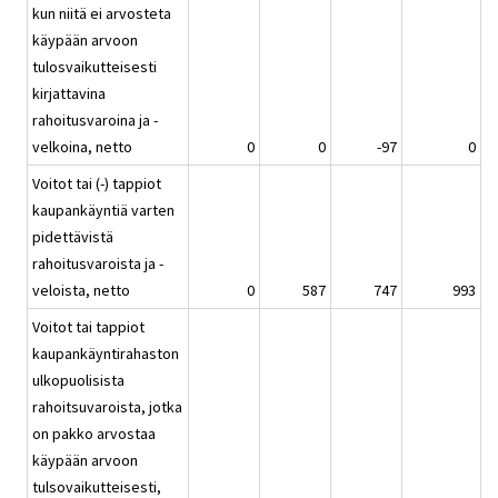
kun niitä ei arvosteta
käypään arvoon
tulosvaikutteisesti
kirjattavina
rahoitusvaroina ja -
velkoina, netto
0
0
-97
0
Voitot tai (-) tappiot
kaupankäyntiä varten
pidettävistä
rahoitusvaroista ja -
veloista, netto
0
587
747
993
Voitot tai tappiot
kaupankäyntirahaston
ulkopuolisista
rahoitsuvaroista, jotka
on pakko arvostaa
käypään arvoon
tulsovaikutteisesti,