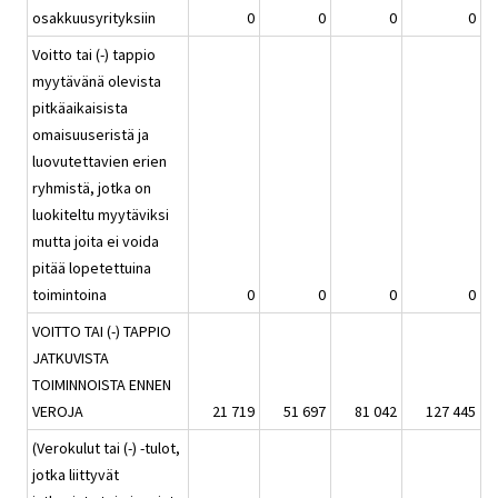
osakkuusyrityksiin
0
0
0
0
Voitto tai (-) tappio
myytävänä olevista
pitkäaikaisista
omaisuuseristä ja
luovutettavien erien
ryhmistä, jotka on
luokiteltu myytäviksi
mutta joita ei voida
pitää lopetettuina
toimintoina
0
0
0
0
VOITTO TAI (-) TAPPIO
JATKUVISTA
TOIMINNOISTA ENNEN
VEROJA
21 719
51 697
81 042
127 445
(Verokulut tai (-) -tulot,
jotka liittyvät