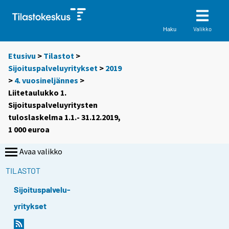
Valikko
Haku
Etusivu
>
Tilastot
>
Sijoituspalveluyritykset
>
2019
>
4. vuosineljännes
>
Liitetaulukko 1.
Sijoituspalveluyritysten
tuloslaskelma 1.1.- 31.12.2019,
1 000 euroa
Avaa valikko
TILASTOT
Sijoituspalvelu-
yritykset