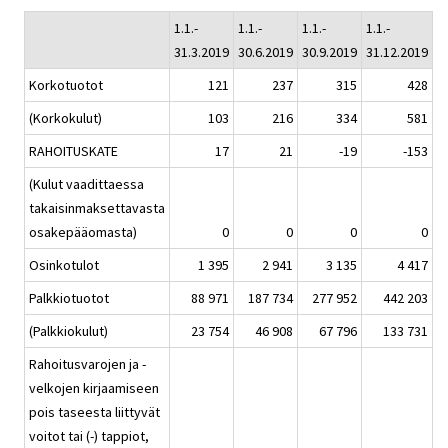
1.1.-
1.1.-
1.1.-
1.1.-
31.3.2019
30.6.2019
30.9.2019
31.12.2019
Korkotuotot
121
237
315
428
(Korkokulut)
103
216
334
581
RAHOITUSKATE
17
21
-19
-153
(Kulut vaadittaessa
takaisinmaksettavasta
osakepääomasta)
0
0
0
0
Osinkotulot
1 395
2 941
3 135
4 417
Palkkiotuotot
88 971
187 734
277 952
442 203
(Palkkiokulut)
23 754
46 908
67 796
133 731
Rahoitusvarojen ja -
velkojen kirjaamiseen
pois taseesta liittyvät
voitot tai (-) tappiot,