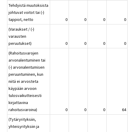
Tehdyistä muutoksista
johtuvat voitot tai (-)
tappiot, netto
0
0
0
0
(Varaukset / (-)
varausten
peruutukset)
0
0
0
0
(Rahoitusvarojen
arvonalentuminen tai
(-) arvonalentumisen
peruuntuminen, kun
niitä ei arvosteta
käypään arvoon
tulosvaikutteisesti
kirjattavina
rahoitusvaroina)
0
0
0
64
(Tytäryrityksiin,
yhteisyrityksiin ja