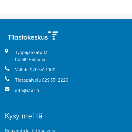
Työpajankatu
13
00580
Helsinki
Vaihde
029 551 1000
Tietopalvelu
029 551 2220
info@stat.fi
Kysy meiltä
Neuvonta ja tietopalvelu