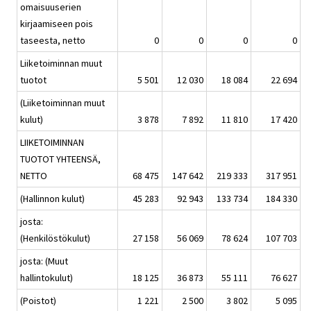
omaisuuserien
kirjaamiseen pois
taseesta, netto
0
0
0
0
Liiketoiminnan muut
tuotot
5 501
12 030
18 084
22 694
(Liiketoiminnan muut
kulut)
3 878
7 892
11 810
17 420
LIIKETOIMINNAN
TUOTOT YHTEENSÄ,
NETTO
68 475
147 642
219 333
317 951
(Hallinnon kulut)
45 283
92 943
133 734
184 330
josta:
(Henkilöstökulut)
27 158
56 069
78 624
107 703
josta: (Muut
hallintokulut)
18 125
36 873
55 111
76 627
(Poistot)
1 221
2 500
3 802
5 095