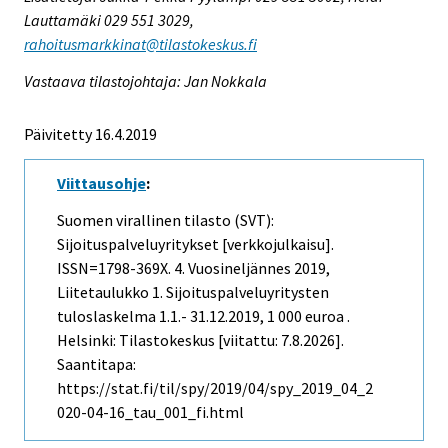
Lauttamäki 029 551 3029,
rahoitusmarkkinat@tilastokeskus.fi
Vastaava tilastojohtaja: Jan Nokkala
Päivitetty 16.4.2019
Viittausohje
:
Suomen virallinen tilasto (SVT):
Sijoituspalveluyritykset [verkkojulkaisu].
ISSN=1798-369X.
4. Vuosineljännes
2019,
Liitetaulukko 1. Sijoituspalveluyritysten
tuloslaskelma 1.1.- 31.12.2019, 1 000 euroa .
Helsinki: Tilastokeskus [viitattu: 7.8.2026].
Saantitapa:
https://stat.fi/til/spy/2019/04/spy_2019_04_2
020-04-16_tau_001_fi.html