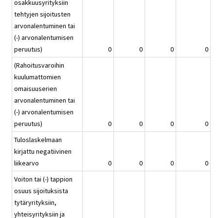
osakkuusyrityksiin
tehtyjen sijoitusten
arvonalentuminen tai
(-) arvonalentumisen
peruutus)
0
0
0
0
(Rahoitusvaroihin
kuulumattomien
omaisuuserien
arvonalentuminen tai
(-) arvonalentumisen
peruutus)
0
0
0
0
Tuloslaskelmaan
kirjattu negatiivinen
liikearvo
0
0
0
0
Voiton tai (-) tappion
osuus sijoituksista
tytäryrityksiin,
yhteisyrityksiin ja