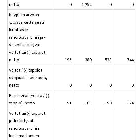
netto
0
-1 252
0
0
Käypään arvoon
tulosvaikutteisesti
kirjattaviin
rahoitusvaroihin ja -
velkoihin liittyvät
voitot tai (-) tappiot,
netto
195
389
538
744
Voitot / (-) tappiot
suojauslaskennasta,
netto
0
0
0
0
Kurssierot [voitto / (-)
tappio], netto
-51
-105
-150
-124
Voitot tai (-) tappiot,
jotka liittyvät
rahoitusvaroihin
kuulumattomien