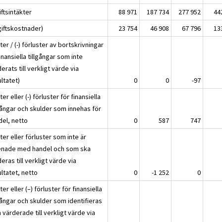
ftsintäkter
88 971
187 734
277 952
44
giftskostnader)
23 754
46 908
67 796
13
ter / (-) förluster av bortskrivningar
inansiella tillgångar som inte
erats till verkligt värde via
ltatet)
0
0
-97
ter eller (-) förluster för finansiella
lgångar och skulder som innehas för
del, netto
0
587
747
ter eller förluster som inte är
enade med handel och som ska
eras till verkligt värde via
ltatet, netto
0
-1 252
0
ter eller (–) förluster för finansiella
gångar och skulder som identifieras
värderade till verkligt värde via