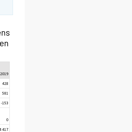
ens
sen
.2019
428
581
-153
0
4 417