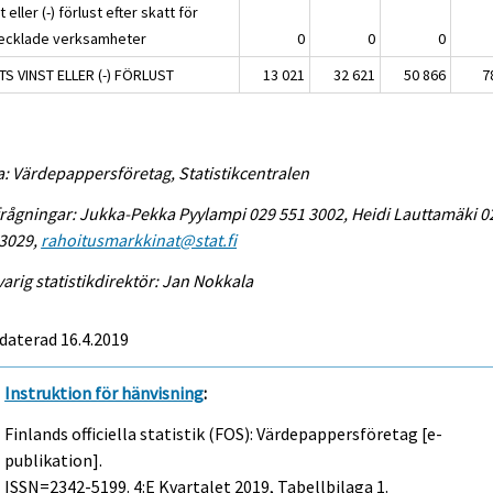
t eller (-) förlust efter skatt för
ecklade verksamheter
0
0
0
TS VINST ELLER (-) FÖRLUST
13 021
32 621
50 866
7
a: Värdepappersföretag, Statistikcentralen
rågningar: Jukka-Pekka Pyylampi 029 551 3002, Heidi Lauttamäki 0
 3029,
rahoitusmarkkinat@stat.fi
arig statistikdirektör: Jan Nokkala
daterad 16.4.2019
Instruktion för hänvisning
:
Finlands officiella statistik (FOS): Värdepappersföretag [e-
publikation].
ISSN=2342-5199.
4:e Kvartalet
2019, Tabellbilaga 1.