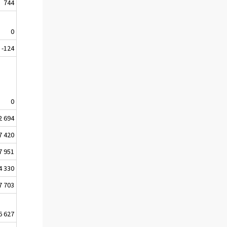
744
0
-124
0
2 694
7 420
7 951
4 330
7 703
6 627