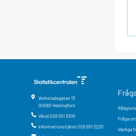
Fråg
Verkstadsgatan
13
00580
Helsingfors
Rådgivni
Växel
029 551 1000
Fråga om
Informationstjänst
029 551 2220
Vanliga f