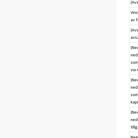
(Avs
Vins
av 
(Avs
avs
(Ned
neds
som 
via 
(Ned
ned
som
kap
(Ned
neds
till
Neg