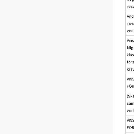
res
Ande
inve
ven
Vins
til
klas
förs
kra
VIN
FÖR
(Ska
sam
ver
VIN
FÖR