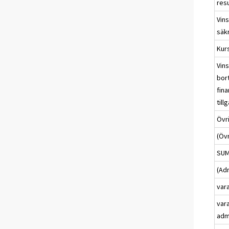
resu
Vins
säk
Kurs
Vins
bor
fina
till
Övr
(Öv
SUM
(Ad
var
vara
adm