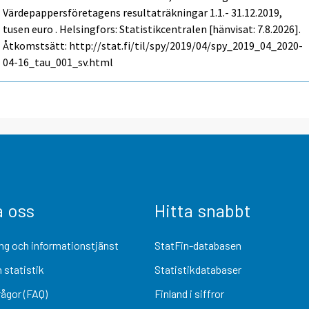
Värdepappersföretagens resultaträkningar 1.1.- 31.12.2019,
tusen euro . Helsingfors: Statistikcentralen [hänvisat: 7.8.2026].
Åtkomstsätt: http://stat.fi/til/spy/2019/04/spy_2019_04_2020-
04-16_tau_001_sv.html
a oss
Hitta snabbt
ng och informationstjänst
StatFin-databasen
 statistik
Statistikdatabaser
rågor (FAQ)
Finland i siffror