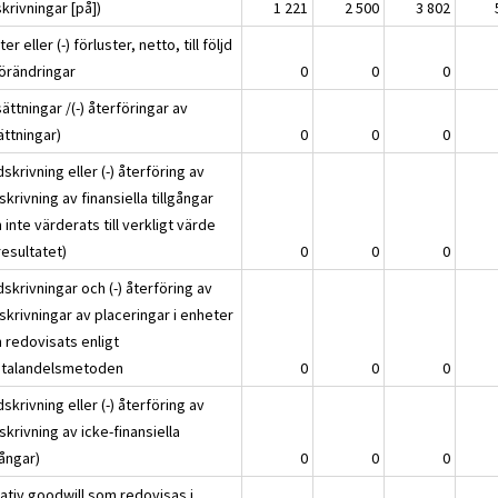
krivningar [på])
1 221
2 500
3 802
ter eller (-) förluster, netto, till följd
förändringar
0
0
0
ättningar /(-) återföringar av
ättningar)
0
0
0
skrivning eller (-) återföring av
krivning av finansiella tillgångar
inte värderats till verkligt värde
resultatet)
0
0
0
skrivningar och (-) återföring av
skrivningar av placeringar i enheter
 redovisats enligt
italandelsmetoden
0
0
0
skrivning eller (-) återföring av
krivning av icke-finansiella
gångar)
0
0
0
ativ goodwill som redovisas i