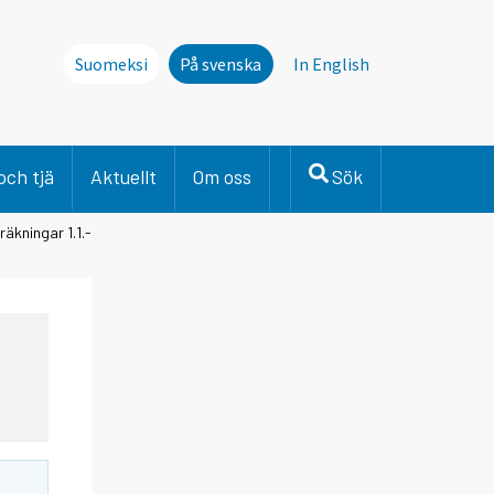
Suomeksi
På svenska
In English
och tjä
Aktuellt
Om oss
Sök
äkningar 1.1.-