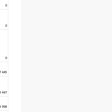
0
0
0
7 445
8 447
8 998