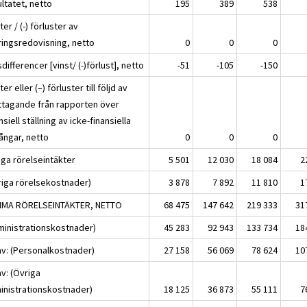
ltatet, netto
195
389
538
ter / (-) förluster av
ringsredovisning, netto
0
0
0
differencer [vinst/ (-)förlust], netto
-51
-105
-150
ter eller (–) förluster till följd av
ttagande från rapporten över
nsiell ställning av icke-finansiella
gångar, netto
0
0
0
iga rörelseintäkter
5 501
12 030
18 084
2
riga rörelsekostnader)
3 878
7 892
11 810
1
MA RÖRELSEINTÄKTER, NETTO
68 475
147 642
219 333
31
ministrationskostnader)
45 283
92 943
133 734
18
av: (Personalkostnader)
27 158
56 069
78 624
10
v: (Övriga
inistrationskostnader)
18 125
36 873
55 111
7