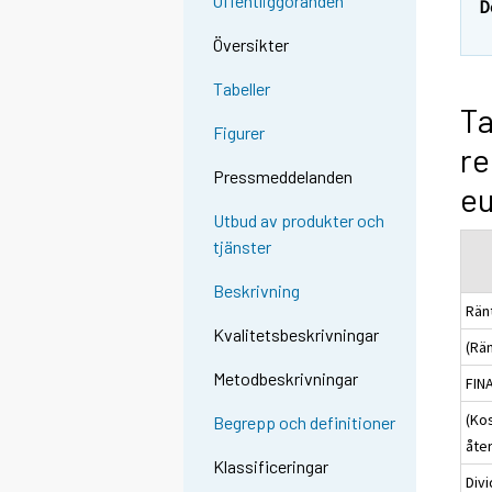
Offentliggöranden
D
Översikter
Tabeller
Ta
Figurer
re
Pressmeddelanden
e
Utbud av produkter och
tjänster
Beskrivning
Ränt
Kvalitetsbeskrivningar
(Rä
Metodbeskrivningar
FIN
(Ko
Begrepp och definitioner
åte
Klassificeringar
Div