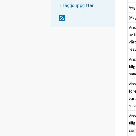
Tilläggsuppgifter
Avgi
(Av
Vins
av f
värd
resu
Vins
til
han
Vins
för
värd
resu
Vins
till
som 