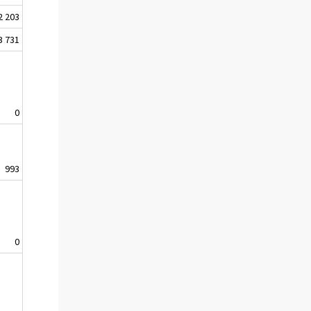
2 203
3 731
0
993
0