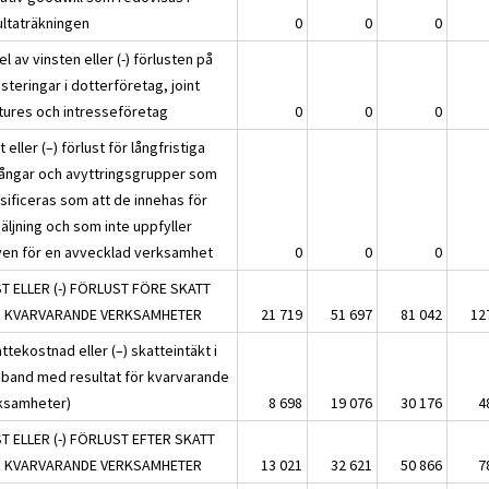
ultaträkningen
0
0
0
l av vinsten eller (-) förlusten på
steringar i dotterföretag, joint
tures och intresseföretag
0
0
0
t eller (–) förlust för långfristiga
lgångar och avyttringsgrupper som
sificeras som att de innehas för
äljning och som inte uppfyller
ven för en avvecklad verksamhet
0
0
0
ST ELLER (-) FÖRLUST FÖRE SKATT
 KVARVARANDE VERKSAMHETER
21 719
51 697
81 042
12
ttekostnad eller (–) skatteintäkt i
band med resultat för kvarvarande
ksamheter)
8 698
19 076
30 176
4
ST ELLER (-) FÖRLUST EFTER SKATT
 KVARVARANDE VERKSAMHETER
13 021
32 621
50 866
7