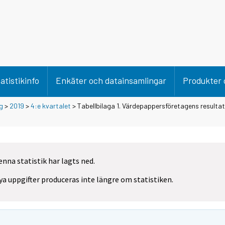
atistikinfo
Enkäter och datainsamlingar
Produkter 
g
>
2019
>
4:e kvartalet
> Tabellbilaga 1. Värdepappersföretagens resultatr
enna statistik har lagts ned.
ya uppgifter produceras inte längre om statistiken.