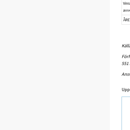
Vins
avv
ÅRE
Käll
Förf
551
Ansv
Upp