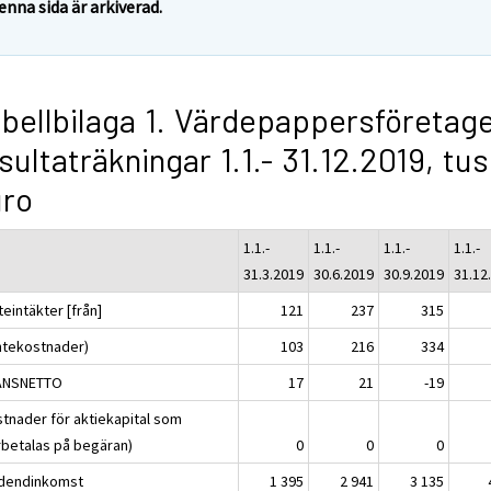
enna sida är arkiverad.
bellbilaga 1. Värdepappersföretag
sultaträkningar 1.1.- 31.12.2019, tu
uro
1.1.-
1.1.-
1.1.-
1.1.-
31.3.2019
30.6.2019
30.9.2019
31.12
eintäkter [från]
121
237
315
ntekostnader)
103
216
334
ANSNETTO
17
21
-19
stnader för aktiekapital som
rbetalas på begäran)
0
0
0
idendinkomst
1 395
2 941
3 135