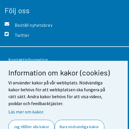
Följ oss
Beställ nyhetsbrev
Twitter
Kontaktinformation
Information om kakor (cookies)
Respons
Vi använder kakor på vår webbplats. Nödvändiga
Användarvillkor
kakor behövs för att webbplatsen ska fungera på
Dataskydd
rätt sätt. Andra kakor behövs för att visa videor,
poddar och feedbacktjäster.
Tillgänglighet
Läs mer om kakor.
Information om webbplatsen
Jag tillåter alla kakor
Bara nödvändiga kakor
Cookie-inställningar