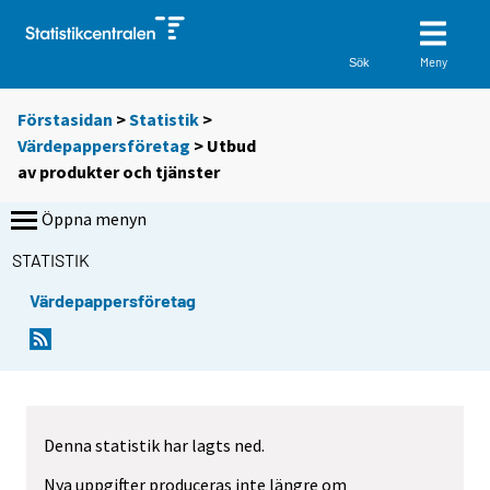
Meny
Sök
Förstasidan
>
Statistik
>
Värdepappersföretag
> Utbud
av produkter och tjänster
Öppna menyn
STATISTIK
Värdepappersföretag
Denna statistik har lagts ned.
Nya uppgifter produceras inte längre om