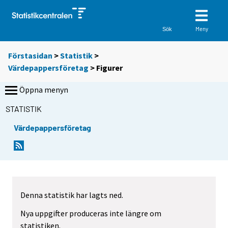
Meny
Sök
Förstasidan
>
Statistik
>
Värdepappersföretag
> Figurer
Öppna menyn
STATISTIK
Värdepappersföretag
Denna statistik har lagts ned.
Nya uppgifter produceras inte längre om
statistiken.