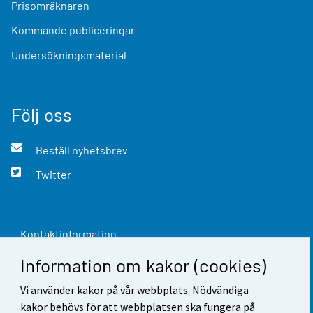
Prisomräknaren
Kommande publiceringar
Undersökningsmaterial
Följ oss
Beställ nyhetsbrev
Twitter
Kontaktinformation
Information om kakor (cookies)
Respons
Vi använder kakor på vår webbplats. Nödvändiga
Användarvillkor
kakor behövs för att webbplatsen ska fungera på