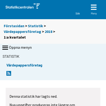
Meny
Sök
Förstasidan
>
Statistik
>
Värdepappersföretag
>
2018
>
1:a kvartalet
Öppna menyn
STATISTIK
Värdepappersföretag
Denna statistik har lagts ned.
Nya uppgifter produceras inte längre om