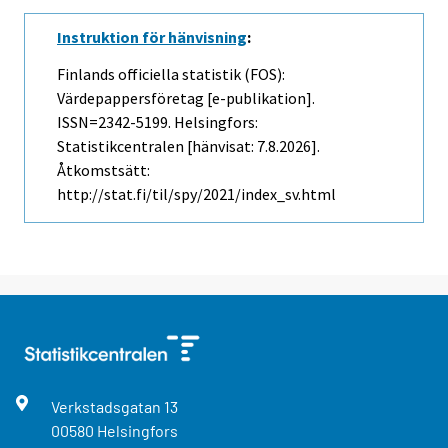
Instruktion för hänvisning
:
Finlands officiella statistik (FOS):
Värdepappersföretag [e-publikation].
ISSN=2342-5199. Helsingfors:
Statistikcentralen [hänvisat: 7.8.2026].
Åtkomstsätt:
http://stat.fi/til/spy/2021/index_sv.html
Verkstadsgatan
13
00580
Helsingfors