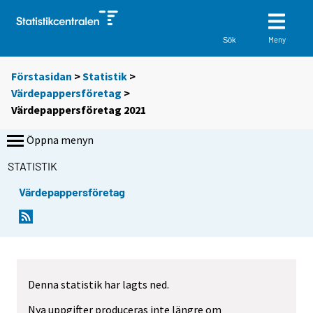
Meny
Sök
Förstasidan
>
Statistik
>
Värdepappersföretag
>
Värdepappersföretag 2021
Öppna menyn
STATISTIK
Värdepappersföretag
Denna statistik har lagts ned.
Nya uppgifter produceras inte längre om