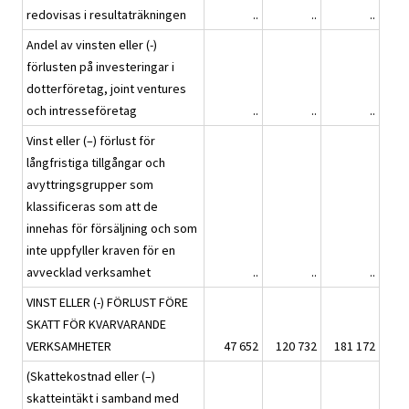
redovisas i resultaträkningen
..
..
..
Andel av vinsten eller (-)
förlusten på investeringar i
dotterföretag, joint ventures
och intresseföretag
..
..
..
Vinst eller (–) förlust för
långfristiga tillgångar och
avyttringsgrupper som
klassificeras som att de
innehas för försäljning och som
inte uppfyller kraven för en
avvecklad verksamhet
..
..
..
VINST ELLER (-) FÖRLUST FÖRE
SKATT FÖR KVARVARANDE
VERKSAMHETER
47 652
120 732
181 172
(Skattekostnad eller (–)
skatteintäkt i samband med