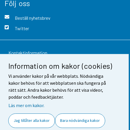
Följ oss
Beställ nyhetsbrev
Twitter
Kontaktinformation
Information om kakor (cookies)
Respons
Vi använder kakor på vår webbplats. Nödvändiga
Användarvillkor
kakor behövs för att webbplatsen ska fungera på
Dataskydd
rätt sätt. Andra kakor behövs för att visa videor,
poddar och feedbacktjäster.
Tillgänglighet
Läs mer om kakor.
Information om webbplatsen
Jag tillåter alla kakor
Bara nödvändiga kakor
Cookie-inställningar