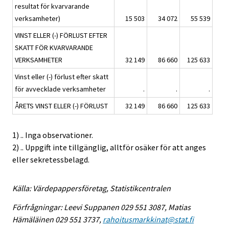
resultat för kvarvarande
verksamheter)
15 503
34 072
55 539
VINST ELLER (-) FÖRLUST EFTER
SKATT FÖR KVARVARANDE
VERKSAMHETER
32 149
86 660
125 633
Vinst eller (-) förlust efter skatt
för avvecklade verksamheter
.
.
.
ÅRETS VINST ELLER (-) FÖRLUST
32 149
86 660
125 633
1) .. Inga observationer.
2) .. Uppgift inte tillgänglig, alltför osäker för att anges
eller sekretessbelagd.
Källa: Värdepappersföretag, Statistikcentralen
Förfrågningar: Leevi Suppanen 029 551 3087, Matias
Hämäläinen 029 551 3737,
rahoitusmarkkinat@stat.fi