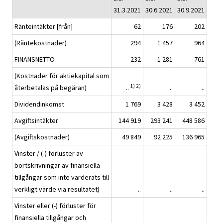
31.3.2021
30.6.2021
30.9.2021
Ränteintäkter [från]
62
176
202
(Räntekostnader)
294
1 457
964
FINANSNETTO
-232
-1 281
-761
(Kostnader för aktiekapital som
1)
2)
återbetalas på begäran)
..
..
..
Dividendinkomst
1 769
3 428
3 452
Avgiftsintäkter
144 919
293 241
448 586
(Avgiftskostnader)
49 849
92 225
136 965
Vinster / (-) förluster av
bortskrivningar av finansiella
tillgångar som inte värderats till
verkligt värde via resultatet)
..
..
..
Vinster eller (-) förluster för
finansiella tillgångar och