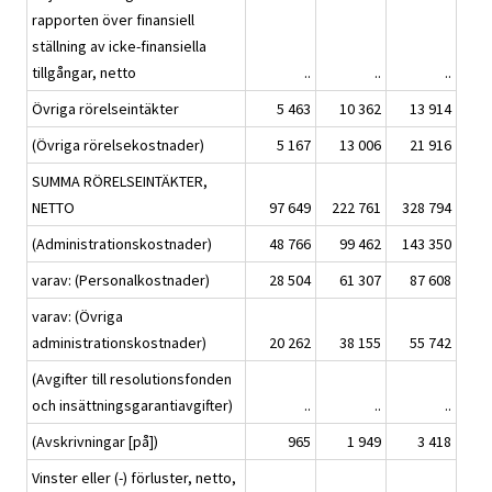
rapporten över finansiell
ställning av icke-finansiella
tillgångar, netto
..
..
..
Övriga rörelseintäkter
5 463
10 362
13 914
(Övriga rörelsekostnader)
5 167
13 006
21 916
SUMMA RÖRELSEINTÄKTER,
NETTO
97 649
222 761
328 794
(Administrationskostnader)
48 766
99 462
143 350
varav: (Personalkostnader)
28 504
61 307
87 608
varav: (Övriga
administrationskostnader)
20 262
38 155
55 742
(Avgifter till resolutionsfonden
och insättningsgarantiavgifter)
..
..
..
(Avskrivningar [på])
965
1 949
3 418
Vinster eller (-) förluster, netto,