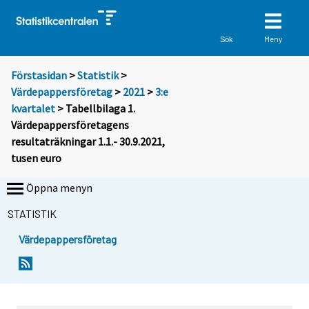
Meny
Sök
Förstasidan
>
Statistik
>
Värdepappersföretag
>
2021
>
3:e
kvartalet
> Tabellbilaga 1.
Värdepappersföretagens
resultaträkningar 1.1.- 30.9.2021,
tusen euro
Öppna menyn
STATISTIK
Värdepappersföretag