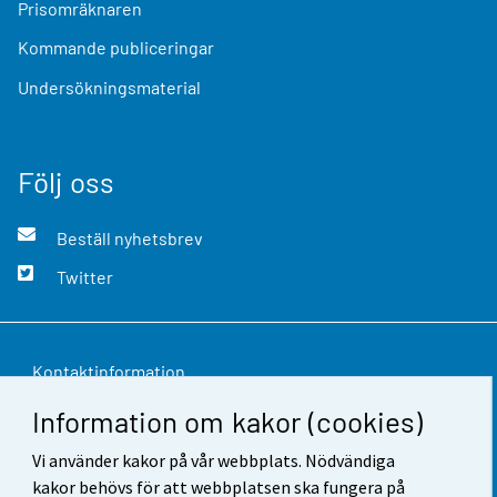
Prisomräknaren
Kommande publiceringar
Undersökningsmaterial
Följ oss
Beställ nyhetsbrev
Twitter
Kontaktinformation
Information om kakor (cookies)
Respons
Vi använder kakor på vår webbplats. Nödvändiga
Användarvillkor
kakor behövs för att webbplatsen ska fungera på