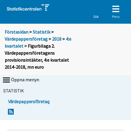
Meny
Sök
Förstasidan
>
Statistik
>
Värdepappersföretag
>
2018
>
4:e
kvartalet
> Figurbilaga 2.
Värdepappersföretagens
provisionsintäkter, 4:e kvartalet
2014-2018, mn euro
Öppna menyn
STATISTIK
Värdepappersföretag