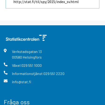
http://stat.fi/til/spy/2015/index_sv.html
Verkstadsgatan
13
00580
Helsingfors
Växel
029 551 1000
Informationstjänst
029 551 2220
info@stat.fi
Fråga oss