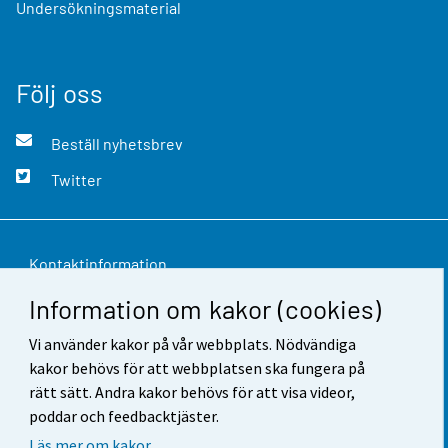
Undersökningsmaterial
Följ oss
Beställ nyhetsbrev
Twitter
Kontaktinformation
Information om kakor (cookies)
Respons
Vi använder kakor på vår webbplats. Nödvändiga
Användarvillkor
kakor behövs för att webbplatsen ska fungera på
Dataskydd
rätt sätt. Andra kakor behövs för att visa videor,
poddar och feedbacktjäster.
Tillgänglighet
Läs mer om kakor.