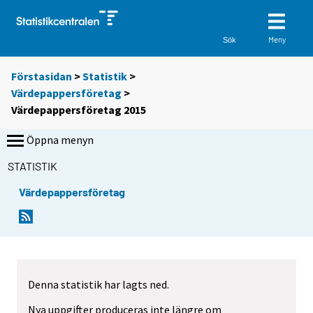
Meny
Sök
Förstasidan
>
Statistik
>
Värdepappersföretag
>
Värdepappersföretag 2015
Öppna menyn
STATISTIK
Värdepappersföretag
Denna statistik har lagts ned.
Nya uppgifter produceras inte längre om