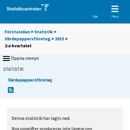
Meny
Sök
Förstasidan
>
Statistik
>
Värdepappersföretag
>
2015
>
2:a kvartalet
Öppna menyn
STATISTIK
Värdepappersföretag
Denna statistik har lagts ned.
Nya uppgifter produceras inte längre om