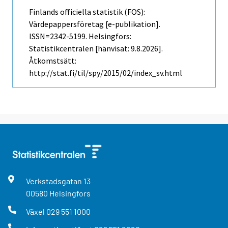
Finlands officiella statistik (FOS):
Värdepappersföretag [e-publikation].
ISSN=2342-5199. Helsingfors:
Statistikcentralen [hänvisat: 9.8.2026].
Åtkomstsätt:
http://stat.fi/til/spy/2015/02/index_sv.html
Verkstadsgatan
13
00580
Helsingfors
Växel
029 551 1000