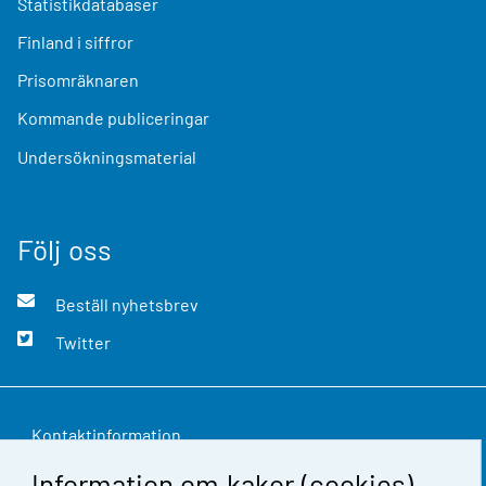
Statistikdatabaser
Finland i siffror
Prisomräknaren
Kommande publiceringar
Undersökningsmaterial
Följ oss
Beställ nyhetsbrev
Twitter
Kontaktinformation
Information om kakor (cookies)
Respons