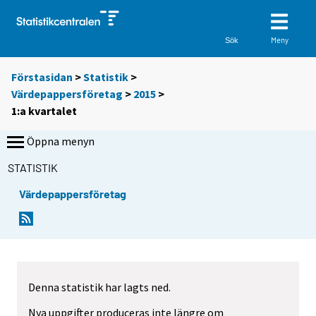
Meny
Sök
Förstasidan
>
Statistik
>
Värdepappersföretag
>
2015
>
1:a kvartalet
Öppna menyn
STATISTIK
Värdepappersföretag
Denna statistik har lagts ned.
Nya uppgifter produceras inte längre om