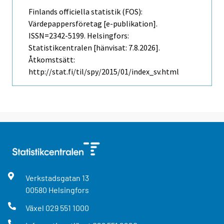
Finlands officiella statistik (FOS):
Värdepappersföretag [e-publikation].
ISSN=2342-5199. Helsingfors:
Statistikcentralen [hänvisat: 7.8.2026].
Åtkomstsätt:
http://stat.fi/til/spy/2015/01/index_sv.html
Verkstadsgatan
13
00580
Helsingfors
Växel
029 551 1000