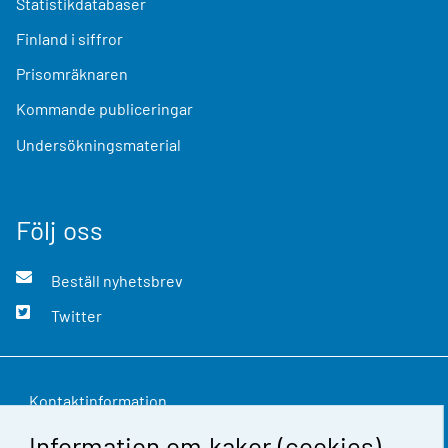
Statistikdatabaser
Finland i siffror
Prisomräknaren
Kommande publiceringar
Undersökningsmaterial
Följ oss
Beställ nyhetsbrev
Twitter
Kontaktinformation
Information om kakor (cookies)
Respons