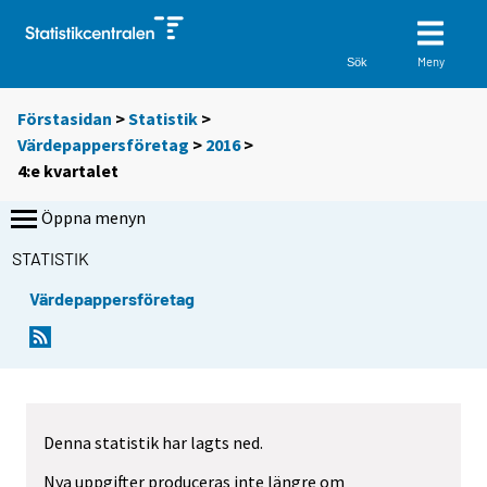
Meny
Sök
Förstasidan
>
Statistik
>
Värdepappersföretag
>
2016
>
4:e kvartalet
Öppna menyn
STATISTIK
Värdepappersföretag
Denna statistik har lagts ned.
Nya uppgifter produceras inte längre om