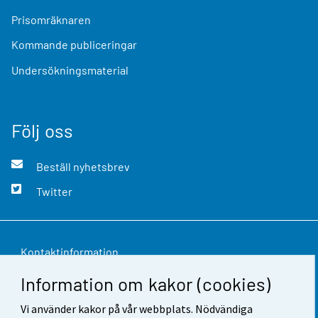
Prisomräknaren
Kommande publiceringar
Undersökningsmaterial
Följ oss
Beställ nyhetsbrev
Twitter
Kontaktinformation
Information om kakor (cookies)
Respons
Vi använder kakor på vår webbplats. Nödvändiga
Användarvillkor