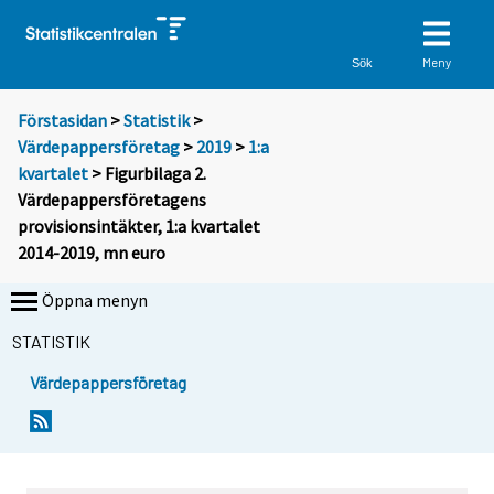
Meny
Sök
Förstasidan
>
Statistik
>
Värdepappersföretag
>
2019
>
1:a
kvartalet
> Figurbilaga 2.
Värdepappersföretagens
provisionsintäkter, 1:a kvartalet
2014-2019, mn euro
Öppna menyn
STATISTIK
Värdepappersföretag