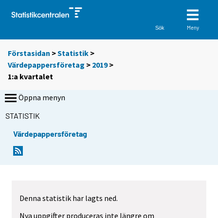
Meny
Sök
Förstasidan
>
Statistik
>
Värdepappersföretag
>
2019
>
1:a kvartalet
Öppna menyn
STATISTIK
Värdepappersföretag
Denna statistik har lagts ned.
Nya uppgifter produceras inte längre om