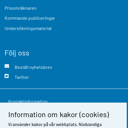
Prisomräknaren
Kommande publiceringar
Undersökningsmaterial
Följ oss
Beställ nyhetsbrev
Twitter
Kontaktinformation
Information om kakor (cookies)
Respons
Vi använder kakor på vår webbplats. Nödvändiga
Användarvillkor