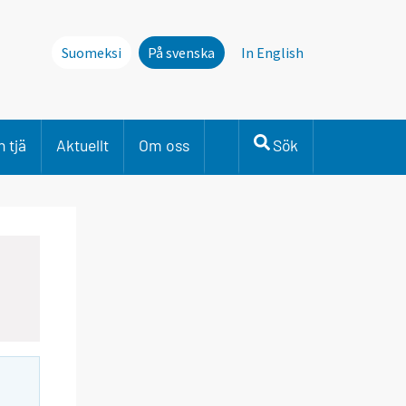
Suomeksi
På svenska
In English
 tjä
Aktuellt
Om oss
Sök