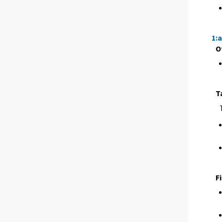
1:
O
T
F