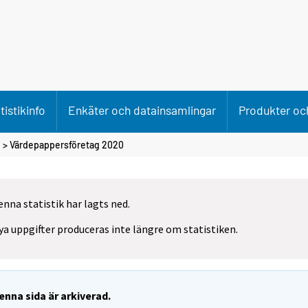
tistikinfo
Enkäter och datainsamlingar
Produkter och
g
> Värdepappersföretag 2020
enna statistik har lagts ned.
ya uppgifter produceras inte längre om statistiken.
enna sida är arkiverad.