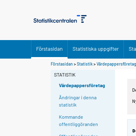
Förstasidan
Statistiska uppgifter
Sta
Förstasidan
>
Statistik
>
Värdepappersföreta
STATISTIK
Värdepappersföretag
D
Ändringar i denna
N
statistik
Kommande
offentliggöranden
D