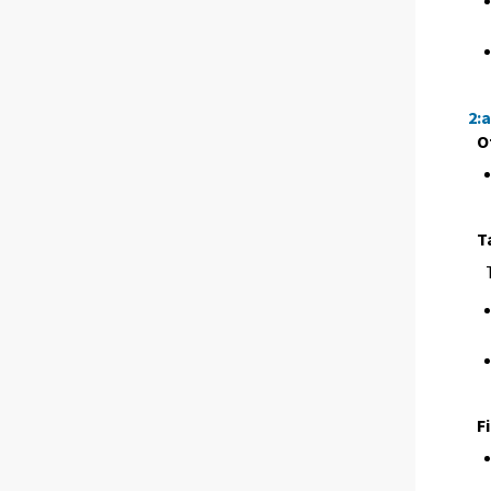
2:
O
T
F