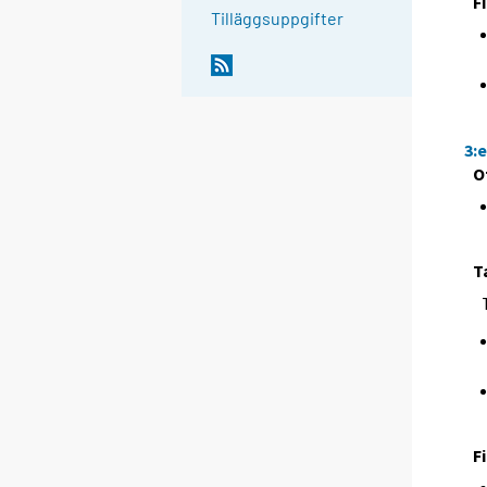
F
Tilläggsuppgifter
3:
O
T
F