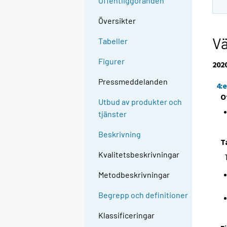
Offentliggöranden
Översikter
V
Tabeller
Figurer
202
Pressmeddelanden
4:
O
Utbud av produkter och
tjänster
Beskrivning
T
Kvalitetsbeskrivningar
Metodbeskrivningar
Begrepp och definitioner
Klassificeringar