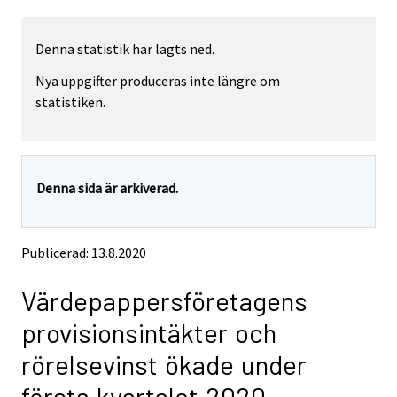
a
a
r
r
Denna statistik har lagts ned.
e
e
m
m
Nya uppgifter produceras inte längre om
o
o
statistiken.
v
v
i
i
n
n
g
g
t
t
Denna sida är arkiverad.
o
o
a
a
n
n
o
o
Publicerad: 13.8.2020
t
t
h
h
Värdepappersföretagens
e
e
r
r
provisionsintäkter och
s
s
e
e
rörelsevinst ökade under
r
r
v
v
första kvartalet 2020