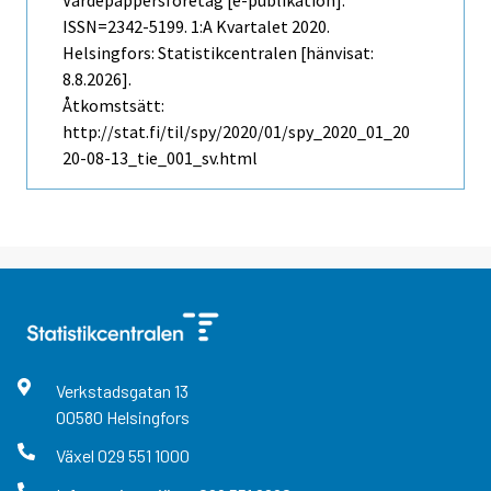
Värdepappersföretag [e-publikation].
ISSN=2342-5199.
1:a Kvartalet
2020.
Helsingfors: Statistikcentralen [hänvisat:
8.8.2026].
Åtkomstsätt:
http://stat.fi/til/spy/2020/01/spy_2020_01_20
20-08-13_tie_001_sv.html
Verkstadsgatan
13
00580
Helsingfors
Växel
029 551 1000