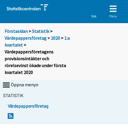
Meny
Sök
Förstasidan
>
Statistik
>
Värdepappersföretag
>
2020
>
1:a
kvartalet
>
Värdepappersföretagens
provisionsintäkter och
rörelsevinst ökade under första
kvartalet 2020
Öppna menyn
STATISTIK
Värdepappersföretag
Y
Y
o
o
u
u