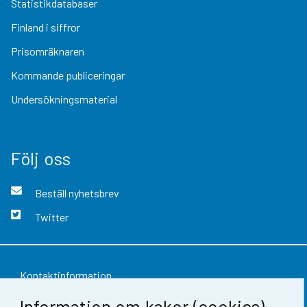
Statistikdatabaser
Finland i siffror
Prisomräknaren
Kommande publiceringar
Undersökningsmaterial
Följ oss
Beställ nyhetsbrev
Twitter
Kontaktinformation
Information om kakor (cookies)
Respons