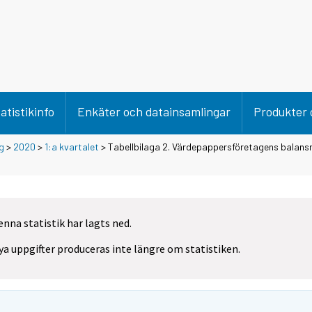
atistikinfo
Enkäter och datainsamlingar
Produkter 
g
>
2020
>
1:a kvartalet
> Tabellbilaga 2. Värdepappersföretagens balansrä
enna statistik har lagts ned.
ya uppgifter produceras inte längre om statistiken.