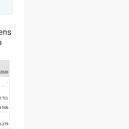
ens
n
.2020
.
2 711
3 506
6 279