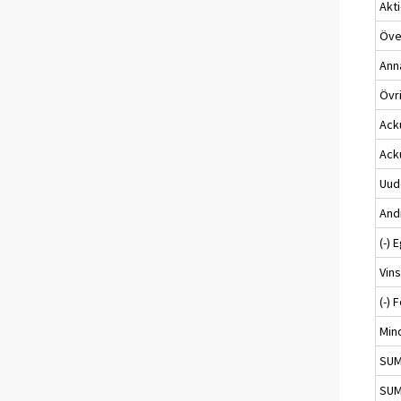
Akt
Öve
Ann
Övri
Ack
Ack
Uud
And
(-) 
Vins
(-) 
Min
SUM
SUM