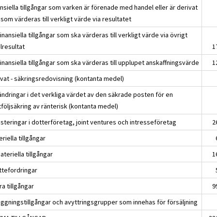
nsiella tillgångar som varken är förenade med handel eller är derivat
som värderas till verkligt värde via resultatet
inansiella tillgångar som ska värderas till verkligt värde via övrigt
lresultat
1
inansiella tillgångar som ska värderas till upplupet anskaffningsvärde
1
ivat - säkringsredovisning (kontanta medel)
ändringar i det verkliga värdet av den säkrade posten för en
följsäkring av ränterisk (kontanta medel)
steringar i dotterföretag, joint ventures och intresseföretag
2
riella tillgångar
teriella tillgångar
1
ttefordringar
a tillgångar
9
äggningstillgångar och avyttringsgrupper som innehas för försäljning