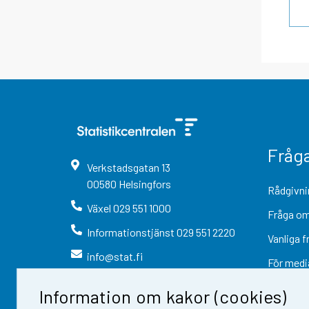
Fråg
Verkstadsgatan
13
00580
Helsingfors
Rådgivni
Växel
029 551 1000
Fråga om
Informationstjänst
029 551 2220
Vanliga f
info@stat.fi
För medi
Information om kakor (cookies)