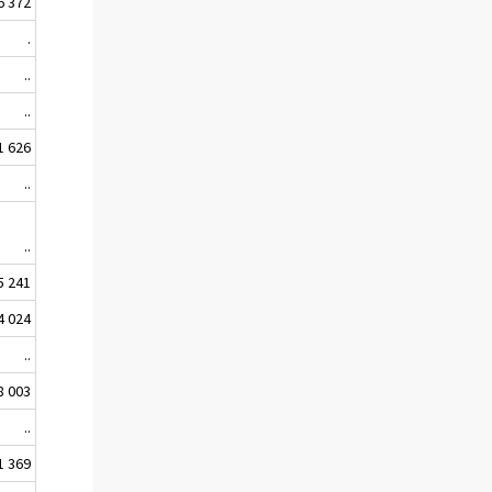
6 372
.
..
..
1 626
..
..
5 241
4 024
..
8 003
..
1 369