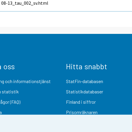
08-13_tau_002_sv.html
a oss
Hitta snabbt
ng och informationstjänst
StatFin-databasen
 statistik
Statistikdatabaser
rågor (FAQ)
Finland i siffror
a
Prisomräknaren
Kommande publiceringar