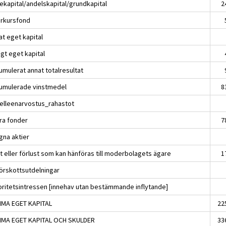
iekapital/andelskapital/grundkapital
2
rkursfond
at eget kapital
gt eget kapital
umulerat annat totalresultat
umulerade vinstmedel
8
elleenarvostus_rahastot
ra fonder
7
Egna aktier
t eller förlust som kan hänföras till moderbolagets ägare
1
Förskottsutdelningar
oritetsintressen [innehav utan bestämmande inflytande]
MA EGET KAPITAL
22
MA EGET KAPITAL OCH SKULDER
33