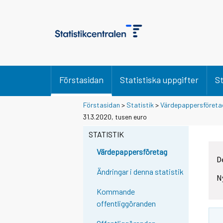
Förstasidan
Statistiska uppgifter
St
Förstasidan
>
Statistik
>
Värdepappersföreta
31.3.2020, tusen euro
STATISTIK
Värdepappersföretag
D
Ändringar i denna statistik
N
Kommande
offentliggöranden