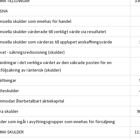
MA TILLGÅNGAR
33
SIVA
ansiella skulder som innehas för handel
nsiella skulder värderade till verkligt värde via resultatet
ansiella skulder som värderas till upplupet anskaffningsvärde
vat - säkringsredovisning (skulder)
ändringar i det verkliga värdet av den säkrade posten för en
följsäkring av ränterisk (skulder)
ättningar
tteskulder
anmodan återbetalbart aktiekapital
ra skulder
9
lder som ingår i avyttringsgrupper som innehas för försäljning
MA SKULDER
11