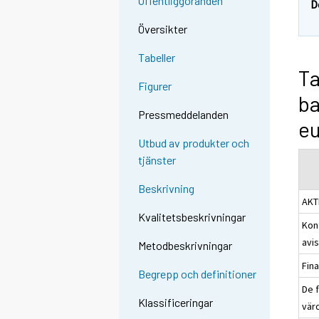
Offentliggöranden
D
Översikter
Tabeller
Ta
Figurer
ba
Pressmeddelanden
e
Utbud av produkter och
tjänster
Beskrivning
AKT
Kvalitetsbeskrivningar
Kon
avis
Metodbeskrivningar
Fina
Begrepp och definitioner
De f
Klassificeringar
värd