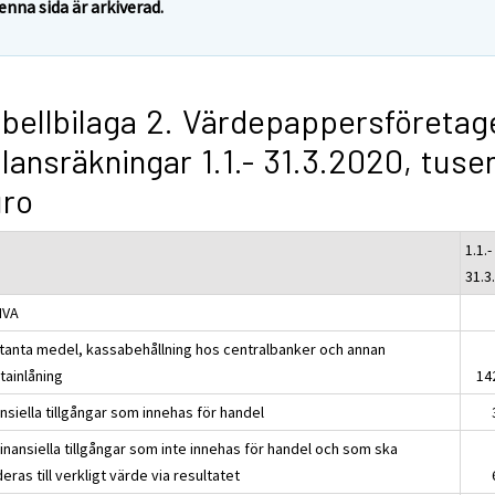
enna sida är arkiverad.
bellbilaga 2. Värdepappersföretag
lansräkningar 1.1.- 31.3.2020, tuse
uro
1.1.-
31.3
IVA
tanta medel, kassabehållning hos centralbanker och annan
tainlåning
14
nsiella tillgångar som innehas för handel
inansiella tillgångar som inte innehas för handel och som ska
eras till verkligt värde via resultatet