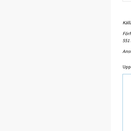
Käll
Förf
551
Ansv
Upp