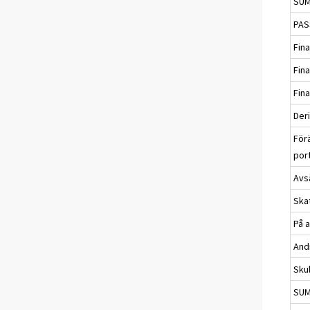
SUM
PAS
Fin
Fina
Fin
Deri
För
port
Avs
Ska
På 
And
Sku
SUM