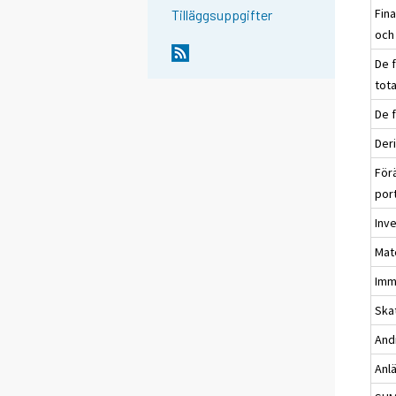
Fina
Tilläggsuppgifter
och 
De f
tota
De f
Der
För
port
Inve
Mate
Imma
Ska
Andr
Anl