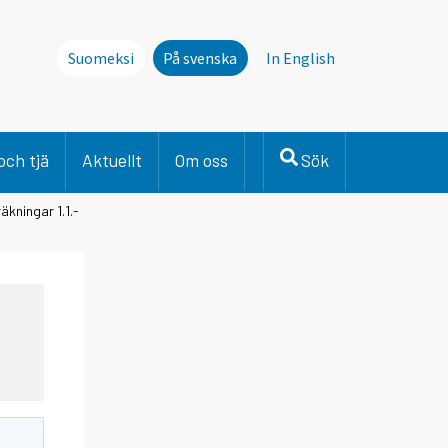
Suomeksi
På svenska
In English
och tjä
Aktuellt
Om oss
Sök
kningar 1.1.-