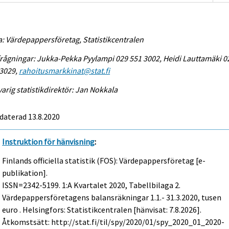
a: Värdepappersföretag, Statistikcentralen
rågningar: Jukka-Pekka Pyylampi 029 551 3002, Heidi Lauttamäki 0
 3029,
rahoitusmarkkinat@stat.fi
arig statistikdirektör: Jan Nokkala
daterad 13.8.2020
Instruktion för hänvisning
:
Finlands officiella statistik (FOS): Värdepappersföretag [e-
publikation].
ISSN=2342-5199.
1:a Kvartalet
2020, Tabellbilaga 2.
Värdepappersföretagens balansräkningar 1.1.- 31.3.2020, tusen
euro . Helsingfors: Statistikcentralen [hänvisat: 7.8.2026].
Åtkomstsätt: http://stat.fi/til/spy/2020/01/spy_2020_01_2020-