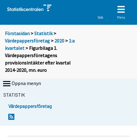
Meny
Sök
Förstasidan
>
Statistik
>
Värdepappersföretag
>
2020
>
1:a
kvartalet
> Figurbilaga 1.
Värdepappersföretagens
provisionsintäkter efter kvartal
2014-2020, mn. euro
Öppna menyn
STATISTIK
Värdepappersföretag