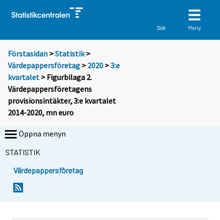
Meny
Sök
Förstasidan
>
Statistik
>
Värdepappersföretag
>
2020
>
3:e
kvartalet
> Figurbilaga 2.
Värdepappersföretagens
provisionsintäkter, 3:e kvartalet
2014-2020, mn euro
Öppna menyn
STATISTIK
Värdepappersföretag