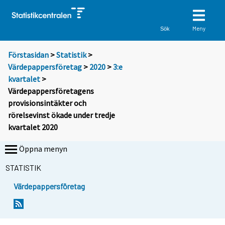
Meny
Sök
Förstasidan
>
Statistik
>
Värdepappersföretag
>
2020
>
3:e
kvartalet
>
Värdepappersföretagens
provisionsintäkter och
rörelsevinst ökade under tredje
kvartalet 2020
Öppna menyn
STATISTIK
Värdepappersföretag
Y
Y
o
o
u
u