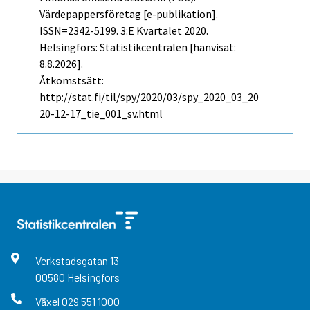
Värdepappersföretag [e-publikation].
ISSN=2342-5199.
3:e Kvartalet
2020.
Helsingfors: Statistikcentralen [hänvisat:
8.8.2026].
Åtkomstsätt:
http://stat.fi/til/spy/2020/03/spy_2020_03_20
20-12-17_tie_001_sv.html
Verkstadsgatan
13
00580
Helsingfors
Växel
029 551 1000