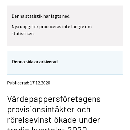
a
a
r
r
Denna statistik har lagts ned.
e
e
m
m
Nya uppgifter produceras inte längre om
o
o
statistiken.
v
v
i
i
n
n
g
g
t
t
Denna sida är arkiverad.
o
o
a
a
n
n
o
o
Publicerad: 17.12.2020
t
t
h
h
Värdepappersföretagens
e
e
r
r
provisionsintäkter och
s
s
e
e
rörelsevinst ökade under
r
r
v
v
tredje kvartalet 2020