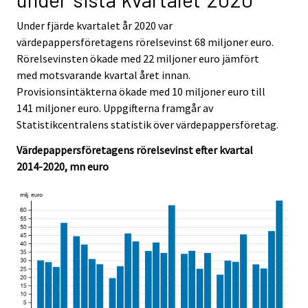
i
i
c
c
Under fjärde kvartalet år 2020 var
e
e
värdepappersföretagens rörelsevinst 68 miljoner euro.
.
.
Rörelsevinsten ökade med 22 miljoner euro jämfört
med motsvarande kvartal året innan.
Provisionsintäkterna ökade med 10 miljoner euro till
141 miljoner euro. Uppgifterna framgår av
Statistikcentralens statistik över värdepappersföretag.
Värdepappersföretagens rörelsevinst efter kvartal
2014-2020, mn euro