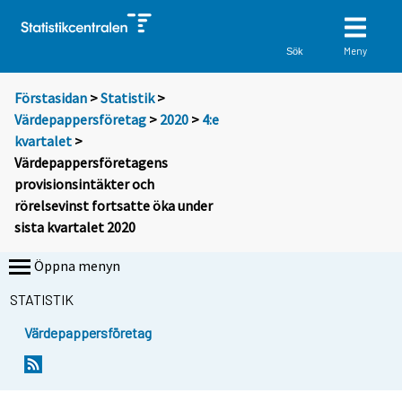
Meny
Sök
Förstasidan
>
Statistik
>
Värdepappersföretag
>
2020
>
4:e
kvartalet
>
Värdepappersföretagens
provisionsintäkter och
rörelsevinst fortsatte öka under
sista kvartalet 2020
Öppna menyn
STATISTIK
Värdepappersföretag
Y
Y
o
o
u
u