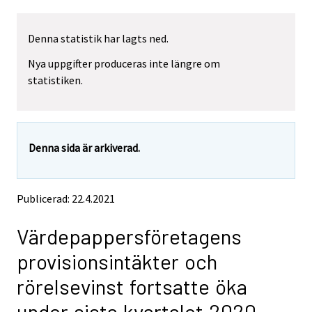
a
a
r
r
Denna statistik har lagts ned.
e
e
m
m
Nya uppgifter produceras inte längre om
o
o
statistiken.
v
v
i
i
n
n
g
g
t
t
Denna sida är arkiverad.
o
o
a
a
n
n
o
o
Publicerad: 22.4.2021
t
t
h
h
Värdepappersföretagens
e
e
r
r
provisionsintäkter och
s
s
e
e
rörelsevinst fortsatte öka
r
r
v
v
under sista kvartalet 2020