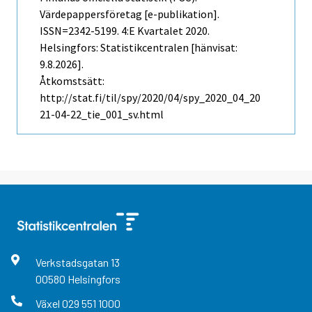
Värdepappersföretag [e-publikation].
ISSN=2342-5199.
4:e Kvartalet
2020.
Helsingfors: Statistikcentralen [hänvisat:
9.8.2026].
Åtkomstsätt:
http://stat.fi/til/spy/2020/04/spy_2020_04_20
21-04-22_tie_001_sv.html
Verkstadsgatan
13
00580
Helsingfors
Växel
029 551 1000