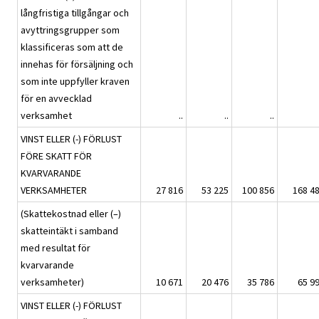
långfristiga tillgångar och
avyttringsgrupper som
klassificeras som att de
innehas för försäljning och
som inte uppfyller kraven
för en avvecklad
verksamhet
..
..
..
VINST ELLER (-) FÖRLUST
FÖRE SKATT FÖR
KVARVARANDE
VERKSAMHETER
27 816
53 225
100 856
168 4
(Skattekostnad eller (–)
skatteintäkt i samband
med resultat för
kvarvarande
verksamheter)
10 671
20 476
35 786
65 9
VINST ELLER (-) FÖRLUST