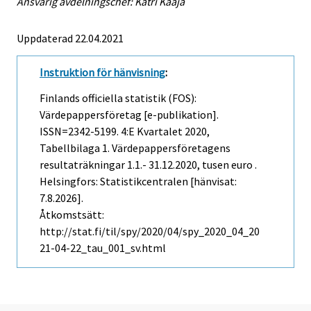
Ansvarig avdelningschef: Katri Kaaja
Uppdaterad 22.04.2021
Instruktion för hänvisning
:
Finlands officiella statistik (FOS):
Värdepappersföretag [e-publikation].
ISSN=2342-5199.
4:e Kvartalet
2020,
Tabellbilaga 1. Värdepappersföretagens
resultaträkningar 1.1.- 31.12.2020, tusen euro .
Helsingfors: Statistikcentralen [hänvisat:
7.8.2026].
Åtkomstsätt:
http://stat.fi/til/spy/2020/04/spy_2020_04_20
21-04-22_tau_001_sv.html