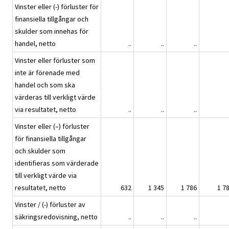
Vinster eller (-) förluster för
finansiella tillgångar och
skulder som innehas för
handel, netto
..
..
..
Vinster eller förluster som
inte är förenade med
handel och som ska
värderas till verkligt värde
via resultatet, netto
..
..
..
Vinster eller (–) förluster
för finansiella tillgångar
och skulder som
identifieras som värderade
till verkligt värde via
resultatet, netto
632
1 345
1 786
1 7
Vinster / (-) förluster av
säkringsredovisning, netto
..
..
..