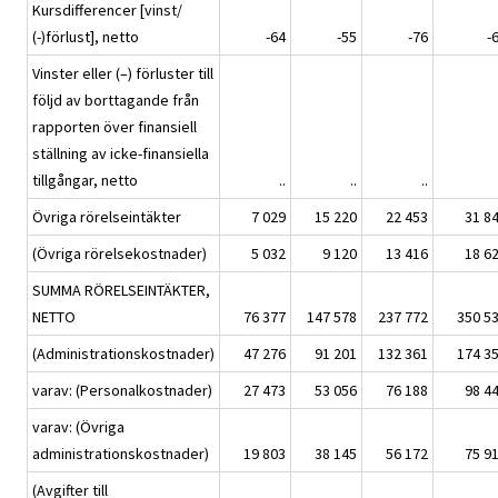
Kursdifferencer [vinst/
(-)förlust], netto
-64
-55
-76
-
Vinster eller (–) förluster till
följd av borttagande från
rapporten över finansiell
ställning av icke-finansiella
tillgångar, netto
..
..
..
Övriga rörelseintäkter
7 029
15 220
22 453
31 8
(Övriga rörelsekostnader)
5 032
9 120
13 416
18 6
SUMMA RÖRELSEINTÄKTER,
NETTO
76 377
147 578
237 772
350 5
(Administrationskostnader)
47 276
91 201
132 361
174 3
varav: (Personalkostnader)
27 473
53 056
76 188
98 4
varav: (Övriga
administrationskostnader)
19 803
38 145
56 172
75 9
(Avgifter till