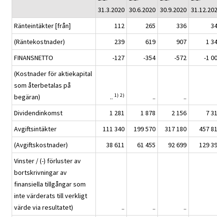
31.3.2020
30.6.2020
30.9.2020
31.12.20
Ränteintäkter [från]
112
265
336
3
(Räntekostnader)
239
619
907
1 3
FINANSNETTO
-127
-354
-572
-1 0
(Kostnader för aktiekapital
som återbetalas på
1)
2)
begäran)
..
..
..
Dividendinkomst
1 281
1 878
2 156
7 3
Avgiftsintäkter
111 340
199 570
317 180
457 8
(Avgiftskostnader)
38 611
61 455
92 699
129 3
Vinster / (-) förluster av
bortskrivningar av
finansiella tillgångar som
inte värderats till verkligt
värde via resultatet)
..
..
..