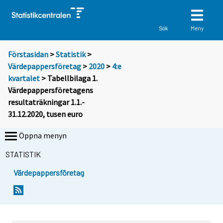
Meny
Sök
Förstasidan
>
Statistik
>
Värdepappersföretag
>
2020
>
4:e
kvartalet
> Tabellbilaga 1.
Värdepappersföretagens
resultaträkningar 1.1.-
31.12.2020, tusen euro
Öppna menyn
STATISTIK
Värdepappersföretag