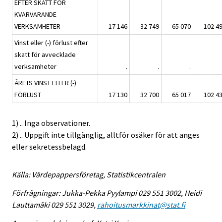
EFTER SKATT FÖR
KVARVARANDE
VERKSAMHETER
17 146
32 749
65 070
102 4
Vinst eller (-) förlust efter
skatt för avvecklade
verksamheter
.
.
.
ÅRETS VINST ELLER (-)
FÖRLUST
17 130
32 700
65 017
102 4
1) .. Inga observationer.
2) .. Uppgift inte tillgänglig, alltför osäker för att anges
eller sekretessbelagd.
Källa: Värdepappersföretag, Statistikcentralen
Förfrågningar: Jukka-Pekka Pyylampi 029 551 3002, Heidi
Lauttamäki 029 551 3029,
rahoitusmarkkinat@stat.fi