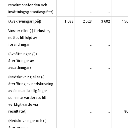
resolutionsfonden och
insättningsgarantiavgifter)
..
..
..
(Avskrivningar [på])
1 038
2 528
3 682
4 9
Vinster eller (-) förluster,
netto, till följd av
förändringar
..
..
..
(Avsättningar /(-)
återföringar av
avsättningar)
..
..
..
(Nedskrivning eller (-)
återföring av nedskrivning
av finansiella tillgångar
som inte värderats till
verkligt värde via
resultatet)
..
..
..
8
(Nedskrivningar och (-)
återföring av