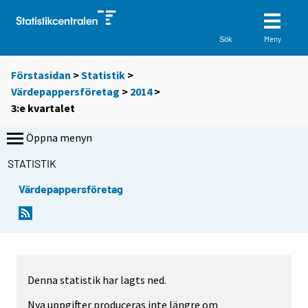
Meny
Sök
Förstasidan
>
Statistik
>
Värdepappersföretag
>
2014
>
3:e kvartalet
Öppna menyn
STATISTIK
Värdepappersföretag
Denna statistik har lagts ned.
Nya uppgifter produceras inte längre om