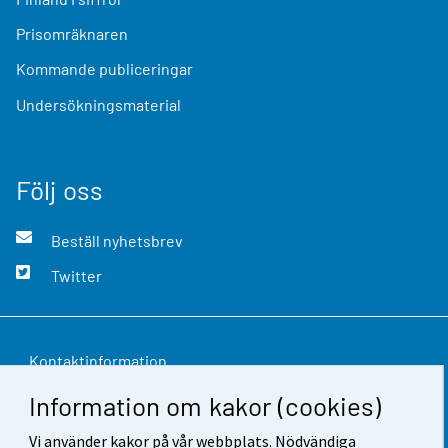
Prisomräknaren
Kommande publiceringar
Undersökningsmaterial
Följ oss
Beställ nyhetsbrev
Twitter
Kontaktinformation
Information om kakor (cookies)
Respons
Vi använder kakor på vår webbplats. Nödvändiga
Användarvillkor