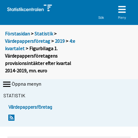
Meny
Sök
Förstasidan
>
Statistik
>
Värdepappersföretag
>
2019
>
4:e
kvartalet
> Figurbilaga 1.
Värdepappersföretagens
provisionsintäkter efter kvartal
2014-2019, mn. euro
Öppna menyn
STATISTIK
Värdepappersföretag