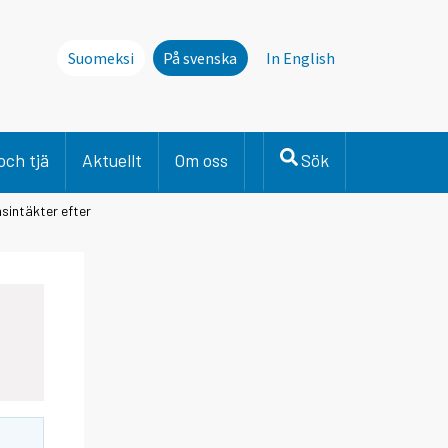
Suomeksi
På svenska
In English
och tjä
Aktuellt
Om oss
Sök
sintäkter efter