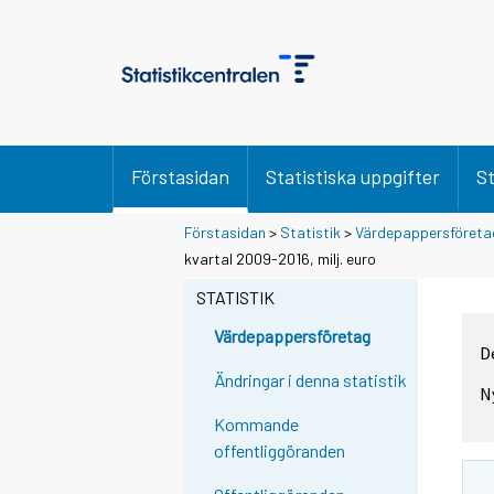
Förstasidan
Statistiska uppgifter
St
Förstasidan
>
Statistik
>
Värdepappersföreta
kvartal 2009-2016, milj. euro
STATISTIK
Värdepappersföretag
D
Ändringar i denna statistik
N
Kommande
offentliggöranden