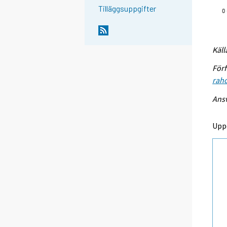
Tilläggsuppgifter
Käll
Förf
raho
Ansv
Upp