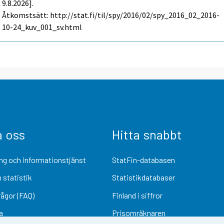
9.8.2026].
Åtkomstsätt: http://stat.fi/til/spy/2016/02/spy_2016_02_2016-
10-24_kuv_001_sv.html
a oss
Hitta snabbt
ng och informationstjänst
StatFin-databasen
 statistik
Statistikdatabaser
rågor (FAQ)
Finland i siffror
a
Prisomräknaren