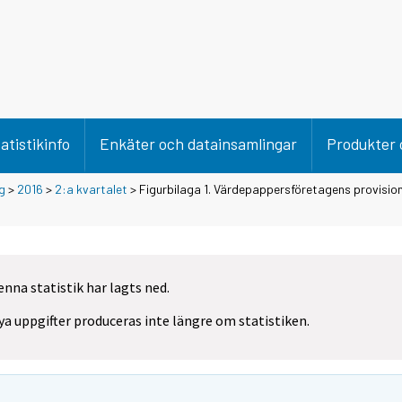
atistikinfo
Enkäter och datainsamlingar
Produkter 
g
>
2016
>
2:a kvartalet
> Figurbilaga 1. Värdepappersföretagens provision
enna statistik har lagts ned.
ya uppgifter produceras inte längre om statistiken.