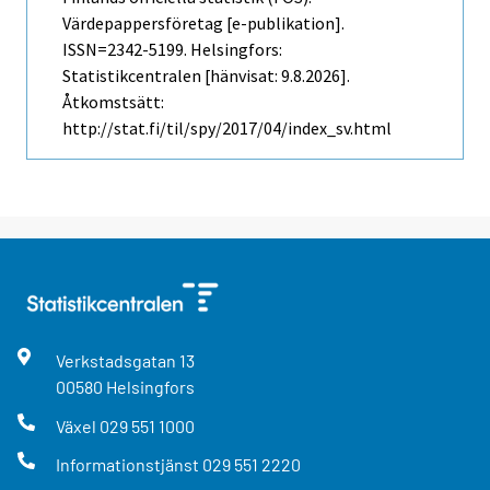
Värdepappersföretag [e-publikation].
ISSN=2342-5199. Helsingfors:
Statistikcentralen [hänvisat: 9.8.2026].
Åtkomstsätt:
http://stat.fi/til/spy/2017/04/index_sv.html
Verkstadsgatan
13
00580
Helsingfors
Växel
029 551 1000
Informationstjänst
029 551 2220