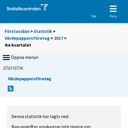
Meny
Sök
Förstasidan
>
Statistik
>
Värdepappersföretag
>
2017
>
4:e kvartalet
Öppna menyn
STATISTIK
Värdepappersföretag
Denna statistik har lagts ned.
Nya uppgifter produceras inte längre om