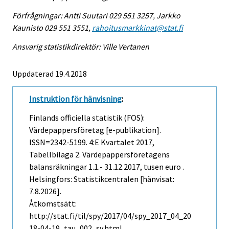
Förfrågningar: Antti Suutari 029 551 3257, Jarkko
Kaunisto 029 551 3551,
rahoitusmarkkinat@stat.fi
Ansvarig statistikdirektör: Ville Vertanen
Uppdaterad 19.4.2018
Instruktion för hänvisning
:
Finlands officiella statistik (FOS):
Värdepappersföretag [e-publikation].
ISSN=2342-5199.
4:e Kvartalet
2017,
Tabellbilaga 2. Värdepappersföretagens
balansräkningar 1.1.- 31.12.2017, tusen euro .
Helsingfors: Statistikcentralen [hänvisat:
7.8.2026].
Åtkomstsätt:
http://stat.fi/til/spy/2017/04/spy_2017_04_20
18-04-19_tau_002_sv.html