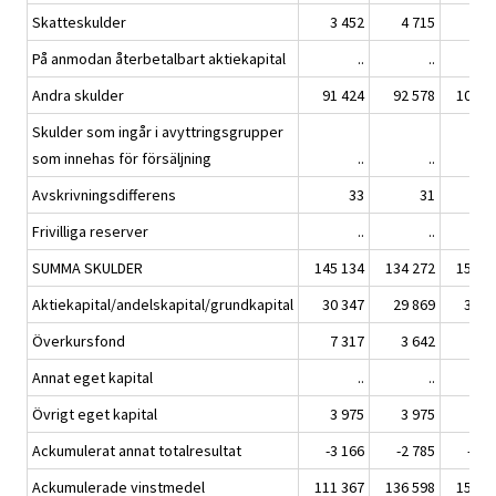
Skatteskulder
3 452
4 715
6 1
På anmodan återbetalbart aktiekapital
..
..
Andra skulder
91 424
92 578
102 4
Skulder som ingår i avyttringsgrupper
som innehas för försäljning
..
..
Avskrivningsdifferens
33
31
Frivilliga reserver
..
..
SUMMA SKULDER
145 134
134 272
155 9
Aktiekapital/andelskapital/grundkapital
30 347
29 869
30 8
Överkursfond
7 317
3 642
3 6
Annat eget kapital
..
..
Övrigt eget kapital
3 975
3 975
3 9
Ackumulerat annat totalresultat
-3 166
-2 785
-3 0
Ackumulerade vinstmedel
111 367
136 598
157 1