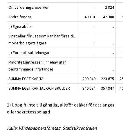
Omvärderingsreserver
..
2 824
2 8
Andra fonder
49 101
47 388
55 4
(-) Egna aktier
..
..
Vinst eller förlust som kan hänföras till
moderbolagets ägare
..
..
(-) Förskottsutdelningar
..
..
-2 1
Minoritetsintressen [innehav utan
bestämmande inflytande]
..
..
SUMMA EGET KAPITAL
200 940
223 675
250 9
SUMMA EGET KAPITAL OCH SKULDER
346 074
357 947
406 9
1) Uppgift inte tillgänglig, alltför osäker för att anges
eller sekretessbelagd
Källa: Värdepappersföretag, Statistikcentralen