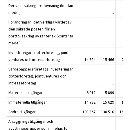
Derivat - säkringsredovisning (kontanta
medel)
..
..
Förändringar i det verkliga värdet av
den säkrade posten för en
portföljsäkring av ränterisk (kontanta
medel)
..
..
Investeringar i dotterföretag, joint
ventures och intresseföretag
14 924
15 466
23 7
Värdepappersföretags investeringar i
dotterföretag, joint ventures och
intresseföretag
..
..
Materiella tillgångar
6 012
5 899
5 7
Immateriella tillgångar
14 782
15 629
14 9
Andra tillgångar
108 367
138 510
160 8
Anläggningstillgångar och
avyttringsgrupper som innehas för