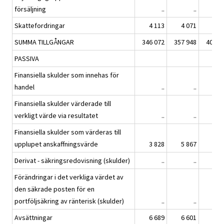
försäljning
..
..
Skattefordringar
4 113
4 071
4 3
SUMMA TILLGÅNGAR
346 072
357 948
406 9
PASSIVA
Finansiella skulder som innehas för
handel
..
..
Finansiella skulder värderade till
verkligt värde via resultatet
..
..
Finansiella skulder som värderas till
upplupet anskaffningsvärde
3 828
5 867
5 4
Derivat - säkringsredovisning (skulder)
..
..
Förändringar i det verkliga värdet av
den säkrade posten för en
portföljsäkring av ränterisk (skulder)
..
..
Avsättningar
6 689
6 601
6 9