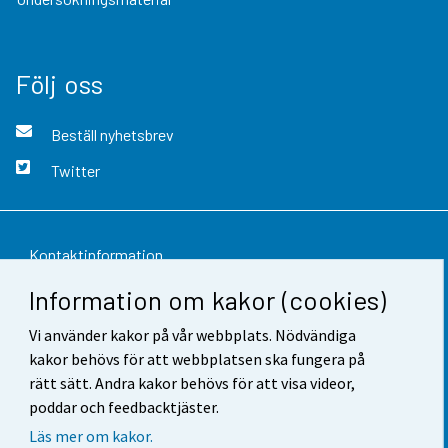
Följ oss
Beställ nyhetsbrev
Twitter
Kontaktinformation
Information om kakor (cookies)
Respons
Vi använder kakor på vår webbplats. Nödvändiga
Användarvillkor
kakor behövs för att webbplatsen ska fungera på
Dataskydd
rätt sätt. Andra kakor behövs för att visa videor,
poddar och feedbacktjäster.
Tillgänglighet
Läs mer om kakor.