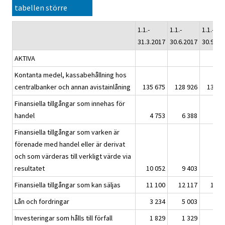
tabellen större
1.1.-
1.1.-
1.1.-
31.3.2017
30.6.2017
30.9.20
AKTIVA
Kontanta medel, kassabehållning hos
centralbanker och annan avistainlåning
135 675
128 926
137 8
Finansiella tillgångar som innehas för
handel
4 753
6 388
6 2
Finansiella tillgångar som varken är
förenade med handel eller är derivat
och som värderas till verkligt värde via
resultatet
10 052
9 403
8 2
Finansiella tillgångar som kan säljas
11 100
12 117
12 3
Lån och fordringar
3 234
5 003
4 5
Investeringar som hålls till förfall
1 829
1 329
..