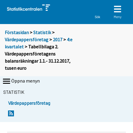
Meny
Sök
Förstasidan
>
Statistik
>
Värdepappersföretag
>
2017
>
4:e
kvartalet
> Tabellbilaga 2.
Värdepappersföretagens
balansräkningar 1.1.- 31.12.2017,
tusen euro
Öppna menyn
STATISTIK
Värdepappersföretag