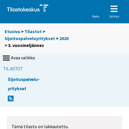
Valikko
Haku
Etusivu
>
Tilastot
>
Sijoituspalveluyritykset
>
2020
>
3. vuosineljännes
Avaa valikko
TILASTOT
Sijoituspalvelu-
yritykset
Tämä tilasto on lakkautettu.