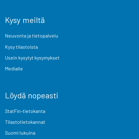
Kysy meiltä
Neuvonta ja tietopalvelu
Kysy tilastoista
Usein kysytyt kysymykset
Medialle
Löydä nopeasti
StatFin-tietokanta
Tilastotietokannat
Suomi lukuina