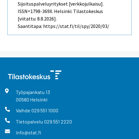
Sijoituspalveluyritykset [verkkojulkaisu].
ISSN=1798-369X. Helsinki: Tilastokeskus
[viitattu: 8.8.2026].
Saantitapa: https://stat.fi/til/spy/2020/03/
Työpajankatu
13
00580
Helsinki
Vaihde
029 551 1000
Tietopalvelu
029 551 2220
info@stat.fi