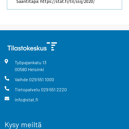
Saantitapa: https://stat.fi/til/ssij/2020/
Työpajankatu
13
00580
Helsinki
Vaihde
029 551 1000
Tietopalvelu
029 551 2220
info@stat.fi
Kysy meiltä