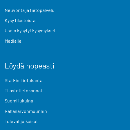
Neuvonta ja tietopalvelu
Kysy tilastoista
Usein kysytyt kysymykset
Medialle
Löydä nopeasti
StatFin-tietokanta
Tilastotietokannat
Suomi lukuina
Rahanarvonmuunnin
Tulevat julkaisut