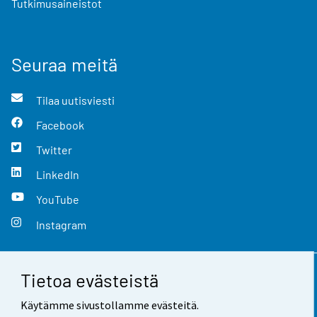
Tutkimusaineistot
Seuraa meitä
Tilaa uutisviesti
Facebook
Twitter
LinkedIn
YouTube
Instagram
Tietoa evästeistä
Yhteystiedot
Käytämme sivustollamme evästeitä.
Palaute